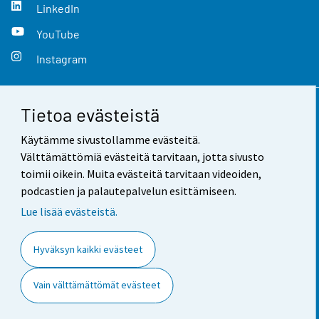
LinkedIn
YouTube
Instagram
Tietoa evästeistä
Yhteystiedot
Käytämme sivustollamme evästeitä.
Palaute
Välttämättömiä evästeitä tarvitaan, jotta sivusto
toimii oikein. Muita evästeitä tarvitaan videoiden,
Käyttöehdot
podcastien ja palautepalvelun esittämiseen.
Tietosuoja
Lue lisää evästeistä.
Saavutettavuus
Hyväksyn kaikki evästeet
Tietoa sivustosta
Vain välttämättömät evästeet
Evästeasetukset