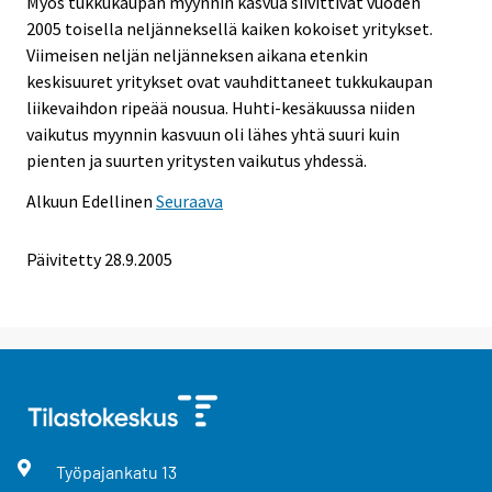
Myös tukkukaupan myynnin kasvua siivittivät vuoden
2005 toisella neljänneksellä kaiken kokoiset yritykset.
Viimeisen neljän neljänneksen aikana etenkin
keskisuuret yritykset ovat vauhdittaneet tukkukaupan
liikevaihdon ripeää nousua. Huhti-kesäkuussa niiden
vaikutus myynnin kasvuun oli lähes yhtä suuri kuin
pienten ja suurten yritysten vaikutus yhdessä.
Alkuun
Edellinen
Seuraava
Päivitetty
28.9.2005
Työpajankatu
13