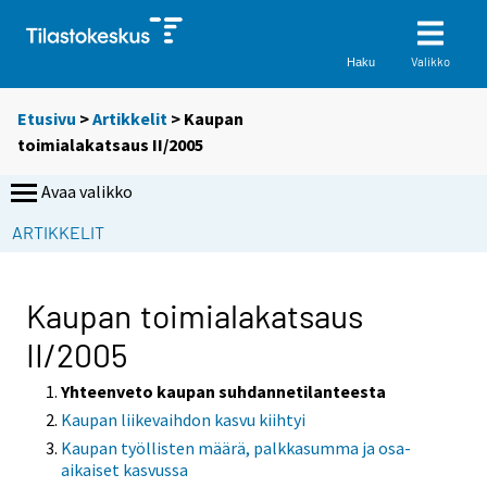
Valikko
Haku
Etusivu
>
Artikkelit
> Kaupan
toimialakatsaus II/2005
Avaa valikko
ARTIKKELIT
Kaupan toimialakatsaus
II/2005
Yhteenveto kaupan suhdannetilanteesta
Kaupan liikevaihdon kasvu kiihtyi
Kaupan työllisten määrä, palkkasumma ja osa-
aikaiset kasvussa