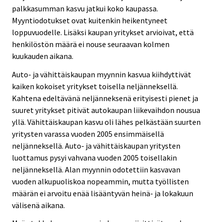
palkkasumman kasvu jatkui koko kaupassa.
Myyntiodotukset ovat kuitenkin heikentyneet
loppuvuodelle. Lisäksi kaupan yritykset arvioivat, että
henkilöstön määrä ei nouse seuraavan kolmen
kuukauden aikana.
Auto- ja vähittäiskaupan myynnin kasvua kiihdyttivät
kaiken kokoiset yritykset toisella neljänneksellä.
Kahtena edeltävänä neljänneksenä erityisesti pienet ja
suuret yritykset pitivät autokaupan liikevaihdon nousua
yllä. Vähittäiskaupan kasvu oli lähes pelkästään suurten
yritysten varassa vuoden 2005 ensimmäisellä
neljänneksellä. Auto- ja vähittäiskaupan yritysten
luottamus pysyi vahvana vuoden 2005 toisellakin
neljänneksellä. Alan myynnin odotettiin kasvavan
vuoden alkupuoliskoa nopeammin, mutta työllisten
määrän ei arvoitu enää lisääntyvän heinä- ja lokakuun
välisenä aikana.