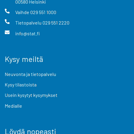
00580
Helsinki
Vaihde
029 551 1000
Tietopalvelu
029 551 2220
info@stat.fi
Kysy meiltä
Neuvonta ja tietopalvelu
Kysy tilastoista
Usein kysytyt kysymykset
Medialle
Löydä nopeasti