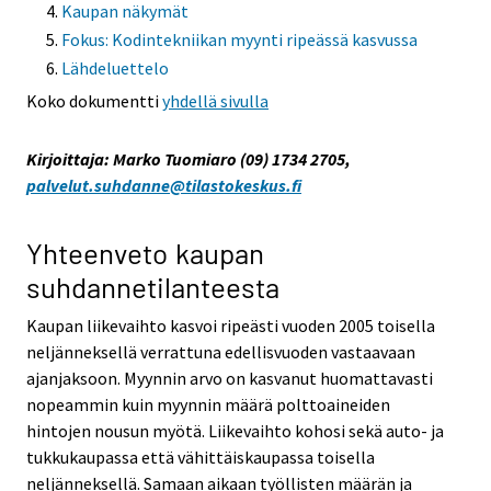
Kaupan näkymät
Fokus: Kodintekniikan myynti ripeässä kasvussa
Lähdeluettelo
Koko dokumentti
yhdellä sivulla
Kirjoittaja: Marko Tuomiaro (09) 1734 2705,
palvelut.suhdanne@tilastokeskus.fi
Yhteenveto kaupan
suhdannetilanteesta
Kaupan liikevaihto kasvoi ripeästi vuoden 2005 toisella
neljänneksellä verrattuna edellisvuoden vastaavaan
ajanjaksoon. Myynnin arvo on kasvanut huomattavasti
nopeammin kuin myynnin määrä polttoaineiden
hintojen nousun myötä. Liikevaihto kohosi sekä auto- ja
tukkukaupassa että vähittäiskaupassa toisella
neljänneksellä. Samaan aikaan työllisten määrän ja