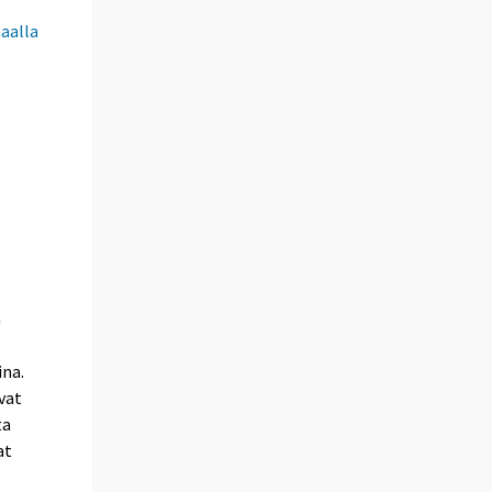
maalla
ä
ina.
vat
ta
at