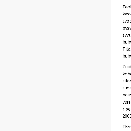
Teo
kasv
työp
pysy
syy
huht
Tila
huh
Puu
kohe
tila
tuot
nous
verr
ripe
2005
EK:n