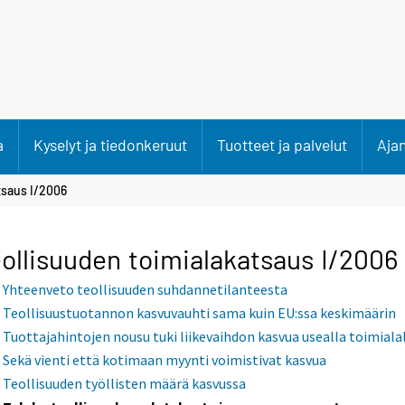
a
Kyselyt ja tiedonkeruut
Tuotteet ja palvelut
Aja
tsaus I/2006
ollisuuden toimialakatsaus I/2006
Yhteenveto teollisuuden suhdannetilanteesta
Teollisuustuotannon kasvuvauhti sama kuin EU:ssa keskimäärin
Tuottajahintojen nousu tuki liikevaihdon kasvua usealla toimiala
Sekä vienti että kotimaan myynti voimistivat kasvua
Teollisuuden työllisten määrä kasvussa