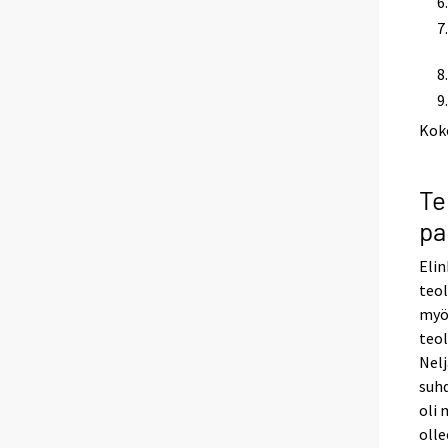
Kok
Te
p
Eli
teol
myö
teol
Nelj
suh
oli 
olle