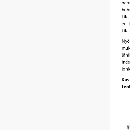
odot
huht
tila
ens
tila
Myös
muk
lähi
ind
jonk
Kuv
teo