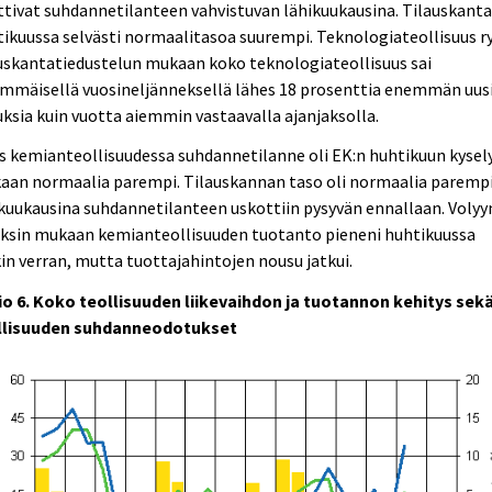
tivat suhdannetilanteen vahvistuvan lähikuukausina. Tilauskanta
ikuussa selvästi normaalitasoa suurempi. Teknologiateollisuus r
uskantatiedustelun mukaan koko teknologiateollisuus sai
immäisellä vuosineljänneksellä lähes 18 prosenttia enemmän uus
uksia kuin vuotta aiemmin vastaavalla ajanjaksolla.
 kemianteollisuudessa suhdannetilanne oli EK:n huhtikuun kysel
aan normaalia parempi. Tilauskannan taso oli normaalia parempi
kuukausina suhdannetilanteen uskottiin pysyvän ennallaan. Volyy
eksin mukaan kemianteollisuuden tuotanto pieneni huhtikuussa
in verran, mutta tuottajahintojen nousu jatkui.
io 6. Koko teollisuuden liikevaihdon ja tuotannon kehitys sek
llisuuden suhdanneodotukset