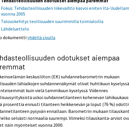
Tehdasteollisuuden odotukset aiempaa paremmat
Fokus: Tehdasteollisuuden liikevaihto kasvoi eniten Itä-Uudella
vuonna 2005
Talouskehitys teollisuuden suurimmilla toimialoilla
Lähdeluettelo
o dokumentti
yhdellä sivulla
hdasteollisuuden odotukset aiempaa
aremmat
nkeinoelämän keskusliiton (EK) suhdannebarometrin mukaan
lisuuden lähiaikojen suhdannenäkymät olivat huhtikuun kyselyss
nteisemmät kuin vielä tammikuun kyselyssä. Viidennes
lisuusyrityksistä uskoi suhdannetilanteen kohenevan lähikuukaus
ä prosenttia ennusti tilanteen heikkenevän ja loput (76 %) odotti
dannetilanteen pysyvän ennallaan. Barometrin mukaan tilauskan
melko selvästi normaalia suurempi. Viimeksi tilauskanta-arviot ov
et näin myönteiset vuonna 2000.