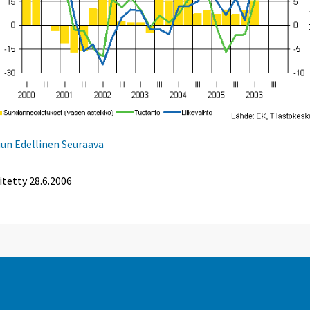
uun
Edellinen
Seuraava
itetty
28.6.2006