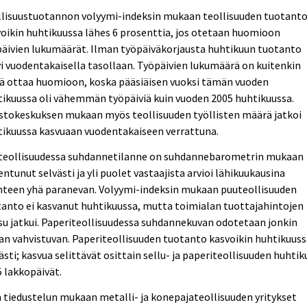
llisuustuotannon volyymi-indeksin mukaan teollisuuden tuotant
oikin huhtikuussa lähes 6 prosenttia, jos otetaan huomioon
äivien lukumäärät. Ilman työpäiväkorjausta huhtikuun tuotanto
i vuodentakaisella tasollaan. Työpäivien lukumäärä on kuitenkin
tä ottaa huomioon, koska pääsiäisen vuoksi tämän vuoden
ikuussa oli vähemmän työpäiviä kuin vuoden 2005 huhtikuussa.
stokeskuksen mukaan myös teollisuuden työllisten määrä jatkoi
tikuussa kasvuaan vuodentakaiseen verrattuna.
teollisuudessa suhdannetilanne on suhdannebarometrin mukaan
ntunut selvästi ja yli puolet vastaajista arvioi lähikuukausina
nteen yhä paranevan. Volyymi-indeksin mukaan puuteollisuuden
anto ei kasvanut huhtikuussa, mutta toimialan tuottajahintojen
u jatkui. Paperiteollisuudessa suhdannekuvan odotetaan jonkin
an vahvistuvan. Paperiteollisuuden tuotanto kasvoikin huhtikuus
ästi; kasvua selittävät osittain sellu- ja paperiteollisuuden huhti
 lakkopäivät.
 tiedustelun mukaan metalli- ja konepajateollisuuden yritykset