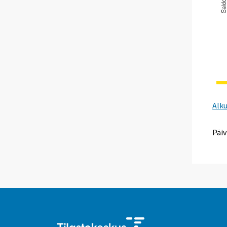
Alk
Päiv