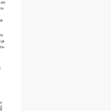
 oli
y:n
ia
yn
 ja
mi-
ä