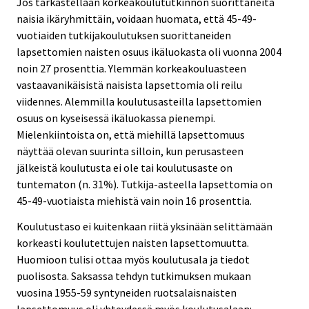
Jos tarkastellaan korkeakoulututkinnon suorittaneita
naisia ikäryhmittäin, voidaan huomata, että 45-49-
vuotiaiden tutkijakoulutuksen suorittaneiden
lapsettomien naisten osuus ikäluokasta oli vuonna 2004
noin 27 prosenttia. Ylemmän korkeakouluasteen
vastaavanikäisistä naisista lapsettomia oli reilu
viidennes. Alemmilla koulutusasteilla lapsettomien
osuus on kyseisessä ikäluokassa pienempi.
Mielenkiintoista on, että miehillä lapsettomuus
näyttää olevan suurinta silloin, kun perusasteen
jälkeistä koulutusta ei ole tai koulutusaste on
tuntematon (n. 31%). Tutkija-asteella lapsettomia on
45-49-vuotiaista miehistä vain noin 16 prosenttia.
Koulutustaso ei kuitenkaan riitä yksinään selittämään
korkeasti koulutettujen naisten lapsettomuutta.
Huomioon tulisi ottaa myös koulutusala ja tiedot
puolisosta. Saksassa tehdyn tutkimuksen mukaan
vuosina 1955-59 syntyneiden ruotsalaisnaisten
lapsettomuus oli yhteydessä myös koulutusalaan: