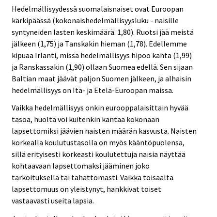
Hedelmällisyydessä suomalaisnaiset ovat Euroopan
kärkipäässä (kokonaishedelmällisyysluku - naisille
syntyneiden lasten keskimäärä. 1,80). Ruotsi jää meistä
jälkeen (1,75) ja Tanskakin hieman (1,78). Edellemme
kipuaa Irlanti, missä hedelmällisyys hipoo kahta (1,99)
ja Ranskassakin (1,90) ollaan Suomea edellä. Sen sijaan
Baltian maat jäävät paljon Suomen jälkeen, ja alhaisin
hedelmällisyys on Itä- ja Etelä-Euroopan maissa.
Vaikka hedelmällisyys onkin eurooppalaisittain hyvää
tasoa, huolta voi kuitenkin kantaa kokonaan
lapsettomiksi jäävien naisten määrän kasvusta. Naisten
korkealla koulutustasolla on myös kääntöpuolensa,
sillä erityisesti korkeasti koulutettuja naisia näyttää
kohtaavaan lapsettomaksi jääminen joko
tarkoituksella tai tahattomasti. Vaikka toisaalta
lapsettomuus on yleistynyt, hankkivat toiset
vastaavasti useita lapsia.