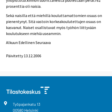
yliopistotutkinnon suorittaneista puolestaan peräti 62
prosenttia oli naisia.
Sekä naisilla että miehillä kouluttamattomien osuus on
pienentynyt. Sitä vastoin korkeakoulutettujen osuus on
kasvanut. Naiset osallistuvat myös työhön liittyvään
koulutukseen miehiä useammin.
Alkuun
Edellinen
Seuraava
Päivitetty
13.12.2006
Työpajankatu
13
00580
Helsinki