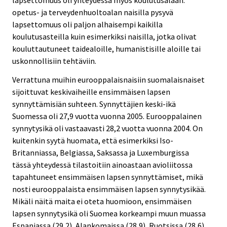
opetus- ja terveydenhuoltoalan naisilla pysyvä
lapsettomuus oli paljon alhaisempi kaikilla
koulutusasteilla kuin esimerkiksi naisilla, jotka olivat
kouluttautuneet taidealoille, humanistisille aloille tai
uskonnollisiin tehtäviin.
Verrattuna muihin eurooppalaisnaisiin suomalaisnaiset
sijoittuvat keskivaiheille ensimmäisen lapsen
synnyttämisiän suhteen. Synnyttäjien keski-ikä
Suomessa oli 27,9 vuotta vuonna 2005. Eurooppalainen
synnytysikä oli vastaavasti 28,2 vuotta vuonna 2004. On
kuitenkin syytä huomata, että esimerkiksi Iso-
Britanniassa, Belgiassa, Saksassa ja Luxemburgissa
tässä yhteydessä tilastoitiin ainoastaan avioliitossa
tapahtuneet ensimmäisen lapsen synnyttämiset, mikä
nosti eurooppalaista ensimmäisen lapsen synnytysikää.
Mikäli näitä maita ei oteta huomioon, ensimmäisen
lapsen synnytysikä oli Suomea korkeampi muun muassa
Espanjassa (29,2), Alankomaissa (28,9), Ruotsissa (28,6)