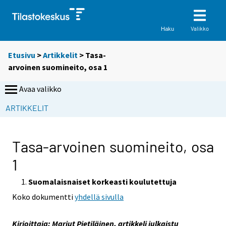
Valikko
Haku
Etusivu
>
Artikkelit
> Tasa-
arvoinen suomineito, osa 1
Avaa valikko
S
ARTIKKELIT
i
i
r
Tasa-arvoinen suomineito, osa
r
1
y
t
Suomalaisnaiset korkeasti koulutettuja
t
Koko dokumentti
yhdellä sivulla
o
i
s
Kirjoittaja: Marjut Pietiläinen, artikkeli julkaistu