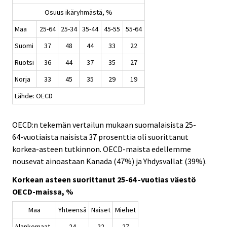
Osuus ikäryhmästä, %
Maa
25-64
25-34
35-44
45-55
55-64
Suomi
37
48
44
33
22
Ruotsi
36
44
37
35
27
Norja
33
45
35
29
19
Lähde: OECD
OECD:n tekemän vertailun mukaan suomalaisista 25-
64-vuotiaista naisista 37 prosenttia oli suorittanut
korkea-asteen tutkinnon. OECD-maista edellemme
nousevat ainoastaan Kanada (47%) ja Yhdysvallat (39%).
Korkean asteen suorittanut 25-64 -vuotias väestö
OECD-maissa, %
Maa
Yhteensä
Naiset
Miehet
Alankomaat
24
22
27