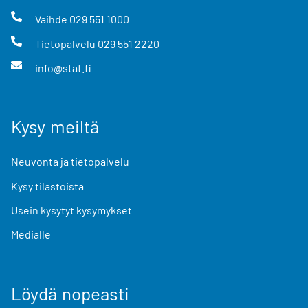
Vaihde
029 551 1000
Tietopalvelu
029 551 2220
info@stat.fi
Kysy meiltä
Neuvonta ja tietopalvelu
Kysy tilastoista
Usein kysytyt kysymykset
Medialle
Löydä nopeasti