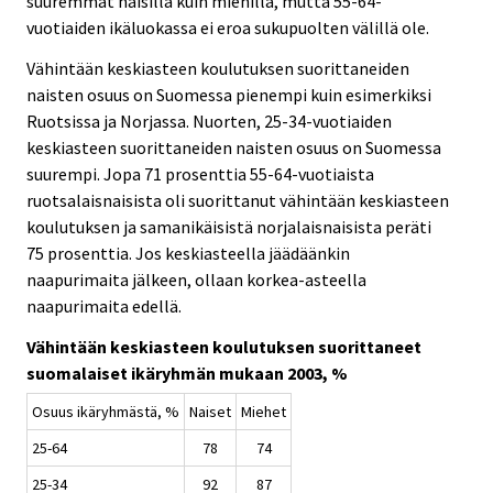
suuremmat naisilla kuin miehillä, mutta 55-64-
vuotiaiden ikäluokassa ei eroa sukupuolten välillä ole.
Vähintään keskiasteen koulutuksen suorittaneiden
naisten osuus on Suomessa pienempi kuin esimerkiksi
Ruotsissa ja Norjassa. Nuorten, 25-34-vuotiaiden
keskiasteen suorittaneiden naisten osuus on Suomessa
suurempi. Jopa 71 prosenttia 55-64-vuotiaista
ruotsalaisnaisista oli suorittanut vähintään keskiasteen
koulutuksen ja samanikäisistä norjalaisnaisista peräti
75 prosenttia. Jos keskiasteella jäädäänkin
naapurimaita jälkeen, ollaan korkea-asteella
naapurimaita edellä.
Vähintään keskiasteen koulutuksen suorittaneet
suomalaiset ikäryhmän mukaan 2003, %
Osuus ikäryhmästä, %
Naiset
Miehet
25-64
78
74
25-34
92
87