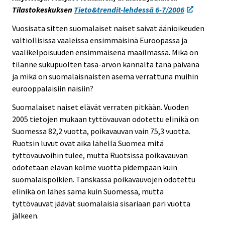
e
Tilastokeskuksen
Tieto&trendit-lehdessä 6-7/2006
e
Vuosisata sitten suomalaiset naiset saivat äänioikeuden
n
valtiollisissa vaaleissa ensimmäisinä Euroopassa ja
p
vaalikelpoisuuden ensimmäisenä maailmassa. Mikä on
a
tilanne sukupuolten tasa-arvon kannalta tänä päivänä
l
ja mikä on suomalaisnaisten asema verrattuna muihin
v
eurooppalaisiin naisiin?
e
l
Suomalaiset naiset elävät verraten pitkään. Vuoden
u
2005 tietojen mukaan tyttövauvan odotettu elinikä on
u
Suomessa 82,2 vuotta, poikavauvan vain 75,3 vuotta.
n
Ruotsin luvut ovat aika lähellä Suomea mitä
.
tyttövauvoihin tulee, mutta Ruotsissa poikavauvan
odotetaan elävän kolme vuotta pidempään kuin
suomalaispoikien. Tanskassa poikavauvojen odotettu
elinikä on lähes sama kuin Suomessa, mutta
tyttövauvat jäävät suomalaisia sisariaan pari vuotta
jälkeen.