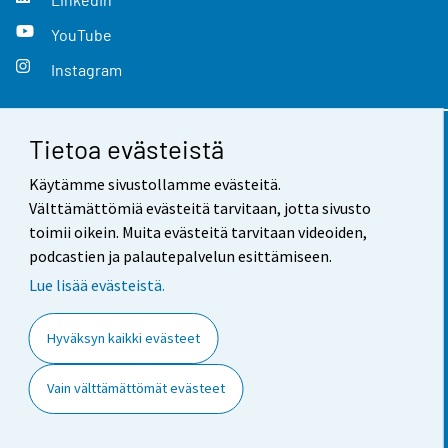
YouTube
Instagram
Tietoa evästeistä
Yhteystiedot
Käytämme sivustollamme evästeitä.
Palaute
Välttämättömiä evästeitä tarvitaan, jotta sivusto
toimii oikein. Muita evästeitä tarvitaan videoiden,
Käyttöehdot
podcastien ja palautepalvelun esittämiseen.
Tietosuoja
Lue lisää evästeistä.
Saavutettavuus
Hyväksyn kaikki evästeet
Tietoa sivustosta
Vain välttämättömät evästeet
Evästeasetukset