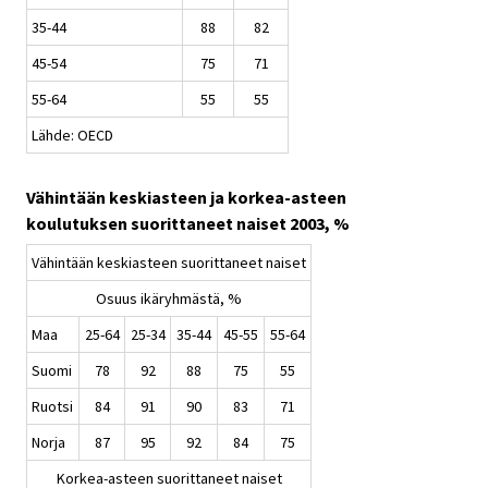
35-44
88
82
45-54
75
71
55-64
55
55
Lähde: OECD
Vähintään keskiasteen ja korkea-asteen
koulutuksen suorittaneet naiset 2003, %
Vähintään keskiasteen suorittaneet naiset
Osuus ikäryhmästä, %
Maa
25-64
25-34
35-44
45-55
55-64
Suomi
78
92
88
75
55
Ruotsi
84
91
90
83
71
Norja
87
95
92
84
75
Korkea-asteen suorittaneet naiset