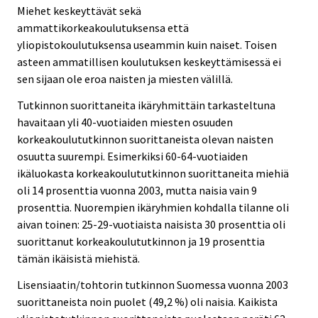
Miehet keskeyttävät sekä
ammattikorkeakoulutuksensa että
yliopistokoulutuksensa useammin kuin naiset. Toisen
asteen ammatillisen koulutuksen keskeyttämisessä ei
sen sijaan ole eroa naisten ja miesten välillä.
Tutkinnon suorittaneita ikäryhmittäin tarkasteltuna
havaitaan yli 40-vuotiaiden miesten osuuden
korkeakoulututkinnon suorittaneista olevan naisten
osuutta suurempi. Esimerkiksi 60-64-vuotiaiden
ikäluokasta korkeakoulututkinnon suorittaneita miehiä
oli 14 prosenttia vuonna 2003, mutta naisia vain 9
prosenttia. Nuorempien ikäryhmien kohdalla tilanne oli
aivan toinen: 25-29-vuotiaista naisista 30 prosenttia oli
suorittanut korkeakoulututkinnon ja 19 prosenttia
tämän ikäisistä miehistä.
Lisensiaatin/tohtorin tutkinnon Suomessa vuonna 2003
suorittaneista noin puolet (49,2 %) oli naisia. Kaikista