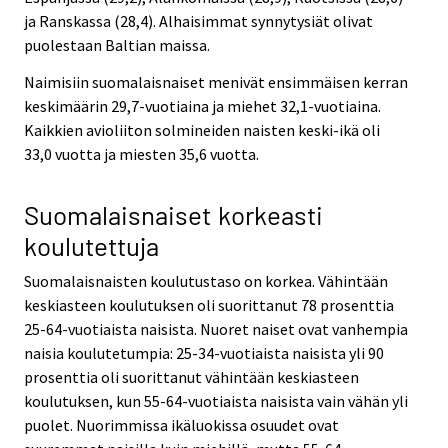
ja Ranskassa (28,4). Alhaisimmat synnytysiät olivat
puolestaan Baltian maissa.
Naimisiin suomalaisnaiset menivät ensimmäisen kerran
keskimäärin 29,7-vuotiaina ja miehet 32,1-vuotiaina.
Kaikkien avioliiton solmineiden naisten keski-ikä oli
33,0 vuotta ja miesten 35,6 vuotta.
Suomalaisnaiset korkeasti
koulutettuja
Suomalaisnaisten koulutustaso on korkea. Vähintään
keskiasteen koulutuksen oli suorittanut 78 prosenttia
25-64-vuotiaista naisista. Nuoret naiset ovat vanhempia
naisia koulutetumpia: 25-34-vuotiaista naisista yli 90
prosenttia oli suorittanut vähintään keskiasteen
koulutuksen, kun 55-64-vuotiaista naisista vain vähän yli
puolet. Nuorimmissa ikäluokissa osuudet ovat