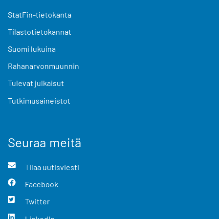
StatFin-tietokanta
Tilastotietokannat
Suomi lukuina
Rahanarvonmuunnin
Tulevat julkaisut
Tutkimusaineistot
Seuraa meitä
Tilaa uutisviesti
Facebook
Twitter
LinkedIn