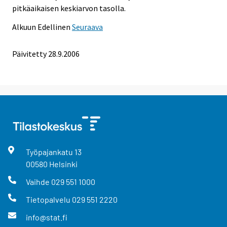
pitkäaikaisen keskiarvon tasolla.
Alkuun
Edellinen
Seuraava
Päivitetty
28.9.2006
Työpajankatu
13
00580
Helsinki
Vaihde
029 551 1000
Tietopalvelu
029 551 2220
info@stat.fi