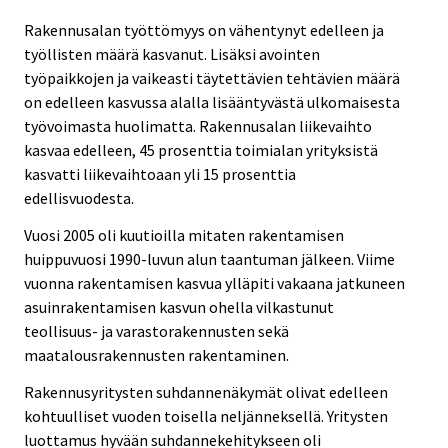
Rakennusalan työttömyys on vähentynyt edelleen ja
työllisten määrä kasvanut. Lisäksi avointen
työpaikkojen ja vaikeasti täytettävien tehtävien määrä
on edelleen kasvussa alalla lisääntyvästä ulkomaisesta
työvoimasta huolimatta. Rakennusalan liikevaihto
kasvaa edelleen, 45 prosenttia toimialan yrityksistä
kasvatti liikevaihtoaan yli 15 prosenttia
edellisvuodesta.
Vuosi 2005 oli kuutioilla mitaten rakentamisen
huippuvuosi 1990-luvun alun taantuman jälkeen. Viime
vuonna rakentamisen kasvua ylläpiti vakaana jatkuneen
asuinrakentamisen kasvun ohella vilkastunut
teollisuus- ja varastorakennusten sekä
maatalousrakennusten rakentaminen.
Rakennusyritysten suhdannenäkymät olivat edelleen
kohtuulliset vuoden toisella neljänneksellä. Yritysten
luottamus hyvään suhdannekehitykseen oli