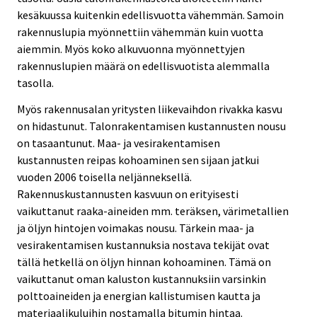
kesäkuussa kuitenkin edellisvuotta vähemmän. Samoin
rakennuslupia myönnettiin vähemmän kuin vuotta
aiemmin. Myös koko alkuvuonna myönnettyjen
rakennuslupien määrä on edellisvuotista alemmalla
tasolla.
Myös rakennusalan yritysten liikevaihdon rivakka kasvu
on hidastunut. Talonrakentamisen kustannusten nousu
on tasaantunut. Maa- ja vesirakentamisen
kustannusten reipas kohoaminen sen sijaan jatkui
vuoden 2006 toisella neljänneksellä.
Rakennuskustannusten kasvuun on erityisesti
vaikuttanut raaka-aineiden mm. teräksen, värimetallien
ja öljyn hintojen voimakas nousu. Tärkein maa- ja
vesirakentamisen kustannuksia nostava tekijät ovat
tällä hetkellä on öljyn hinnan kohoaminen. Tämä on
vaikuttanut oman kaluston kustannuksiin varsinkin
polttoaineiden ja energian kallistumisen kautta ja
materiaalikuluihin nostamalla bitumin hintaa.