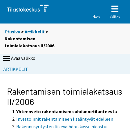
Valikko
Haku
Etusivu
>
Artikkelit
>
Rakentamisen
toimialakatsaus II/2006
Avaa valikko
ARTIKKELIT
Rakentamisen toimialakatsaus
II/2006
Yhteenveto rakentamisen suhdannetilanteesta
Investoinnit rakentamiseen lisääntyvät edelleen
Rakennusyritysten liikevaihdon kasvu hidastui