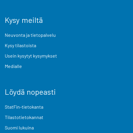
Kysy meiltä
Neuvonta ja tietopalvelu
Kysy tilastoista
Usein kysytyt kysymykset
Medialle
Löydä nopeasti
StatFin-tietokanta
Tilastotietokannat
Suomi lukuina