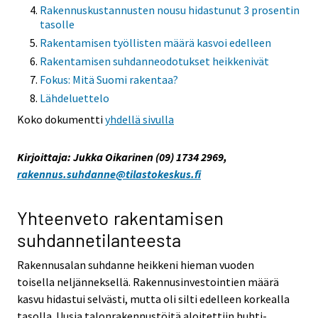
Rakennuskustannusten nousu hidastunut 3 prosentin
tasolle
Rakentamisen työllisten määrä kasvoi edelleen
Rakentamisen suhdanneodotukset heikkenivät
Fokus: Mitä Suomi rakentaa?
Lähdeluettelo
Koko dokumentti
yhdellä sivulla
Kirjoittaja: Jukka Oikarinen (09) 1734 2969,
rakennus.suhdanne@tilastokeskus.fi
Yhteenveto rakentamisen
suhdannetilanteesta
Rakennusalan suhdanne heikkeni hieman vuoden
toisella neljänneksellä. Rakennusinvestointien määrä
kasvu hidastui selvästi, mutta oli silti edelleen korkealla
tasolla. Uusia talonrakennustöitä aloitettiin huhti-