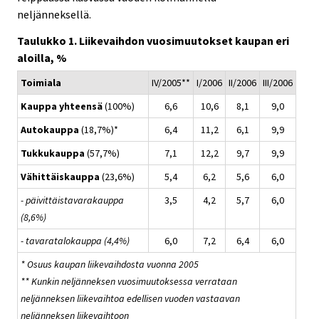
neljänneksellä.
Taulukko 1. Liikevaihdon vuosimuutokset kaupan eri
aloilla, %
Toimiala
IV/2005**
I/2006
II/2006
III/2006
Kauppa yhteensä
(100%)
6,6
10,6
8,1
9,0
Autokauppa
(18,7%)*
6,4
11,2
6,1
9,9
Tukkukauppa
(57,7%)
7,1
12,2
9,7
9,9
Vähittäiskauppa
(23,6%)
5,4
6,2
5,6
6,0
- päivittäistavarakauppa
3,5
4,2
5,7
6,0
(8,6%)
- tavaratalokauppa (4,4%)
6,0
7,2
6,4
6,0
* Osuus kaupan liikevaihdosta vuonna 2005
** Kunkin neljänneksen vuosimuutoksessa verrataan
neljänneksen liikevaihtoa edellisen vuoden vastaavan
neljänneksen liikevaihtoon