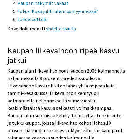
Kaupan näkymät vakaat
Fokus: Kuka juhlii alennusmyynneissä?
Lähdeluettelo
Koko dokumentti
yhdellä sivulla
Kaupan liikevaihdon ripeä kasvu
jatkui
Kaupan alan liikevaihto nousi vuoden 2006 kolmannella
neljänneksellä 9 prosenttia edellisvuodesta.
Liikevaihdon kasvu oli siten lähes yhtä nopeaa kuin
tammi-kesäkuussa. Liikevaihdon kehitys oli
kolmannella neljänneksellä viime vuosien
keskimääräistä kasvua selkeästi voimakkaampaa.
Kaupan alan suotuisaa kehitystä piti yllä etenkin auto-
ja tukkukauppa, joissa liikevaihto kohosi lähes 10
prosenttia vuodentakaisesta. Myös vähittäiskauppa oli
reippaassa kasvussa vuoden kolmannella