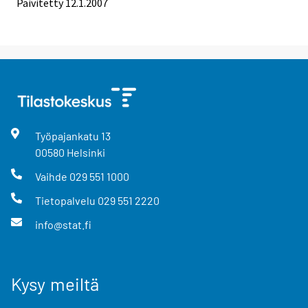
Päivitetty
12.1.2007
Työpajankatu
13
00580
Helsinki
Vaihde
029 551 1000
Tietopalvelu
029 551 2220
info@stat.fi
Kysy meiltä