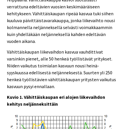
verrattuna edeltävien vuosien keskimääräiseen
kehitykseen. Vähittäiskaupan ripeää kasvua tuki siihen
kuuluva päivittäistavarakauppa, jonka liikevaihto nousi
kolmannella neljänneksellä selvästi voimakkaammin
kuin yhdelläkään neljänneksellä kahden edeltävän
vuoden aikana.
Vähittäiskaupan liikevaihdon kasvua vauhdittivat
varsinkin pienet, alle 50 henkeä työllistävät yritykset.
Niiden vaikutus toimialan kasvuun nousi heinä-
syyskuussa edellisestä neljänneksestä. Suurten yli 250
henkeä työllistävien vähittäiskaupan yritysten vaikutus
kasvuun pysyi ennallaan.
Kuvio 1. Vähittäiskaupan eri alojen liikevaihdon
kehitys neljänneksittäin