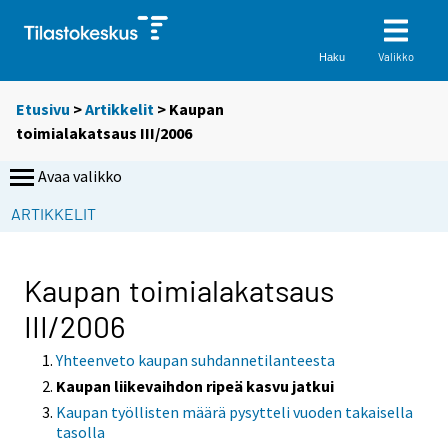
Valikko
Haku
Etusivu
>
Artikkelit
> Kaupan
toimialakatsaus III/2006
Avaa valikko
ARTIKKELIT
Kaupan toimialakatsaus
III/2006
Yhteenveto kaupan suhdannetilanteesta
Kaupan liikevaihdon ripeä kasvu jatkui
Kaupan työllisten määrä pysytteli vuoden takaisella
tasolla