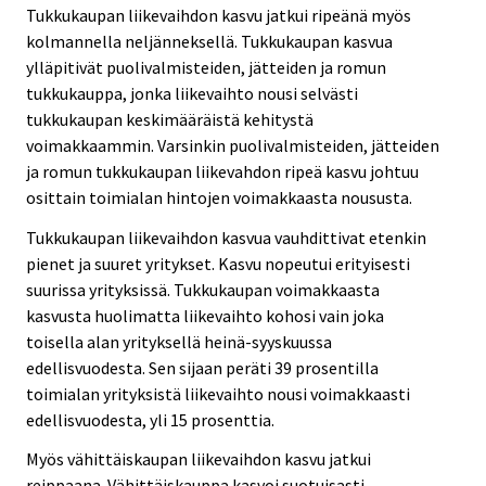
Tukkukaupan liikevaihdon kasvu jatkui ripeänä myös
kolmannella neljänneksellä. Tukkukaupan kasvua
ylläpitivät puolivalmisteiden, jätteiden ja romun
tukkukauppa, jonka liikevaihto nousi selvästi
tukkukaupan keskimääräistä kehitystä
voimakkaammin. Varsinkin puolivalmisteiden, jätteiden
ja romun tukkukaupan liikevahdon ripeä kasvu johtuu
osittain toimialan hintojen voimakkaasta noususta.
Tukkukaupan liikevaihdon kasvua vauhdittivat etenkin
pienet ja suuret yritykset. Kasvu nopeutui erityisesti
suurissa yrityksissä. Tukkukaupan voimakkaasta
kasvusta huolimatta liikevaihto kohosi vain joka
toisella alan yrityksellä heinä-syyskuussa
edellisvuodesta. Sen sijaan peräti 39 prosentilla
toimialan yrityksistä liikevaihto nousi voimakkaasti
edellisvuodesta, yli 15 prosenttia.
Myös vähittäiskaupan liikevaihdon kasvu jatkui
reippaana. Vähittäiskauppa kasvoi suotuisasti