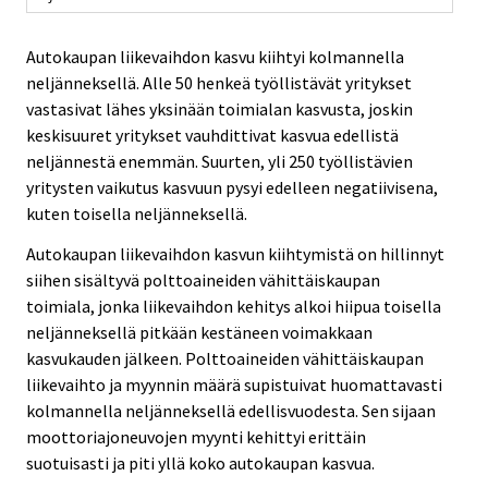
Autokaupan liikevaihdon kasvu kiihtyi kolmannella
neljänneksellä. Alle 50 henkeä työllistävät yritykset
vastasivat lähes yksinään toimialan kasvusta, joskin
keskisuuret yritykset vauhdittivat kasvua edellistä
neljännestä enemmän. Suurten, yli 250 työllistävien
yritysten vaikutus kasvuun pysyi edelleen negatiivisena,
kuten toisella neljänneksellä.
Autokaupan liikevaihdon kasvun kiihtymistä on hillinnyt
siihen sisältyvä polttoaineiden vähittäiskaupan
toimiala, jonka liikevaihdon kehitys alkoi hiipua toisella
neljänneksellä pitkään kestäneen voimakkaan
kasvukauden jälkeen. Polttoaineiden vähittäiskaupan
liikevaihto ja myynnin määrä supistuivat huomattavasti
kolmannella neljänneksellä edellisvuodesta. Sen sijaan
moottoriajoneuvojen myynti kehittyi erittäin
suotuisasti ja piti yllä koko autokaupan kasvua.