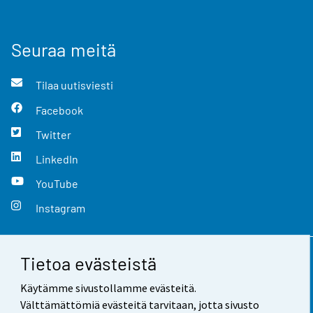
Seuraa meitä
Tilaa uutisviesti
Facebook
Twitter
LinkedIn
YouTube
Instagram
Tietoa evästeistä
Yhteystiedot
Käytämme sivustollamme evästeitä.
Palaute
Välttämättömiä evästeitä tarvitaan, jotta sivusto