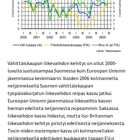
Vähittäiskaupan liikevaihdon kehitys on ollut 2000-
luvulla suotuisampaa Suomessa kuin Euroopan Unionin
jäsenmaissa keskimäärin. Vuoden 2006 kolmannella
neljänneksellä Suomen vähittäiskaupan
työpäiväkorjatun liikevaihdon reipas kasvu jatkui.
Euroopan Unionin jäsenmaissa liikevaihto kasvoi
hieman edellista neljännestä nopeammin. Saksassa
liikevaihdon kasvu hidastui, mutta Iso-Britannian
liikevaihdon kehitys piristyi edellisestä neljänneksestä.
Tosin niiden molempien kasvu oli kolmannellakin
neljänneksellä edeltävien kuukausien tapaan EU:n