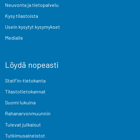
Neuvonta ja tietopalvelu
Kysy tilastoista
Usein kysytyt kysymykset
Medialle
Löydä nopeasti
StatFin-tietokanta
Tilastotietokannat
Suomi lukuina
Rahanarvonmuunnin
Tulevat julkaisut
Tutkimusaineistot