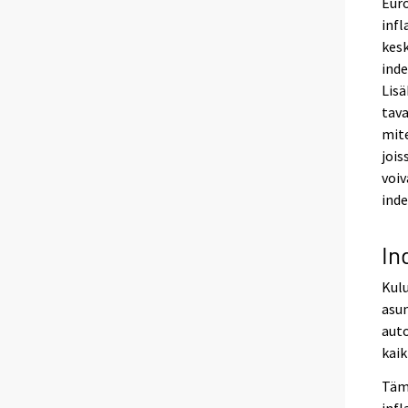
Euro
infl
kesk
inde
Lisä
tava
mite
jois
voiv
inde
In
Kulu
asun
auto
kaik
Täm
infl