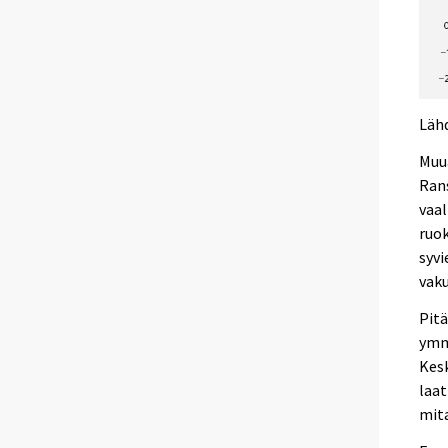
Lähd
Muua
Ran
vaal
ruok
syvi
vaku
Pit
ymm
Kesk
laat
mita