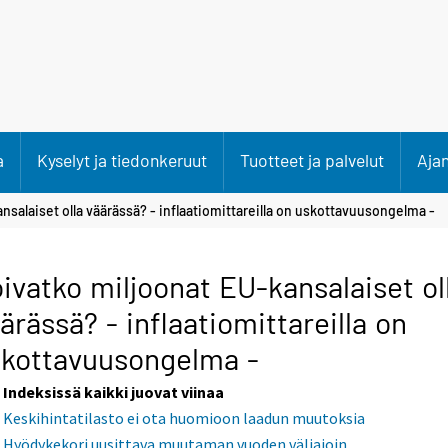
a
Kyselyt ja tiedonkeruut
Tuotteet ja palvelut
Aja
nsalaiset olla väärässä? - inflaatiomittareilla on uskottavuusongelma -
ivatko miljoonat EU-kansalaiset ol
ärässä? - inflaatiomittareilla on
kottavuusongelma -
Indeksissä kaikki juovat viinaa
Keskihintatilasto ei ota huomioon laadun muutoksia
Hyödykekori uusittava muutaman vuoden väliajoin