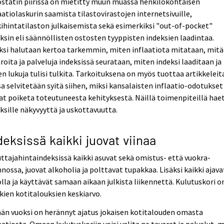
statin piirissä on mietitty muun muassa henkilökohtaisen
aatiolaskurin saamista tilastovirastojen internetsivuille,
ihintatilaston julkaisemista sekä esimerkiksi "out-of-pocket"
ksin eli säännöllisten ostosten tyyppisten indeksien laadintaa.
ksi halutaan kertoa tarkemmin, miten inflaatiota mitataan, mitä
roita ja palveluja indeksissä seurataan, miten indeksi laaditaan ja
n lukuja tulisi tulkita. Tarkoituksena on myös tuottaa artikkeleit
sa selvitetään syitä siihen, miksi kansalaisten inflaatio-odotukset
at poiketa toteutuneesta kehityksestä. Näillä toimenpiteillä hae
ksille näkyvyyttä ja uskottavuutta.
deksissä kaikki juovat viinaa
ttajahintaindeksissä kaikki asuvat sekä omistus- että vuokra-
nossa, juovat alkoholia ja polttavat tupakkaa. Lisäksi kaikki ajava
lla ja käyttävät samaan aikaan julkista liikennettä. Kulutuskori o
kien kotitalouksien keskiarvo.
än vuoksi on herännyt ajatus jokaisen kotitalouden omasta
aatiosta. Omaan kulutuskoriin voisi valita ne tavarat ja palvelut, 