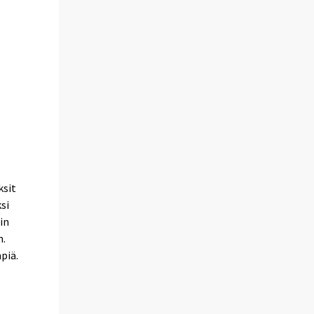
ksit
si
in
n.
piä.