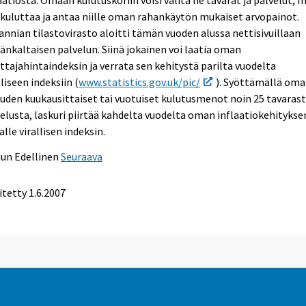
 kuluttaa ja antaa niille oman rahankäytön mukaiset arvopainot.
annian tilastovirasto aloitti tämän vuoden alussa nettisivuillaan
nkaltaisen palvelun. Siinä jokainen voi laatia oman
ttajahintaindeksin ja verrata sen kehitystä parilta vuodelta
lliseen indeksiin (
www.statistics.gov.uk/pic/
). Syöttämällä om
uden kuukausittaiset tai vuotuiset kulutusmenot noin 25 tavarast
elusta, laskuri piirtää kahdelta vuodelta oman inflaatiokehityksen
alle virallisen indeksin.
uun
Edellinen
Seuraava
itetty
1.6.2007