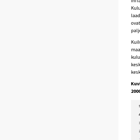
infl
Kulu
laad
ovat
palj
Kuil
maa
kulu
kesk
kesk
Kuvi
200