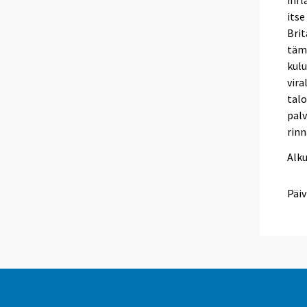
itse
Brit
tämä
kulu
vira
talo
palv
rinn
Alk
Päiv