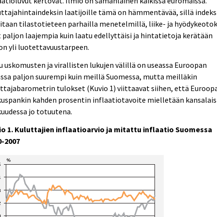
aatioluvut kertovat. Ilmiö on samanlainen kaikissa euromaissa.
ttajahintaindeksin laatijoille tämä on hämmentävää, sillä indeks
itaan tilastotieteen parhailla menetelmillä, liike- ja hyödykeoto
 paljon laajempia kuin laatu edellyttäisi ja hintatietoja kerätään
on yli luotettavuustarpeen.
u uskomusten ja virallisten lukujen välillä on useassa Euroopan
ssa paljon suurempi kuin meillä Suomessa, mutta meilläkin
ttajabarometrin tulokset (Kuvio 1) viittaavat siihen, että Euroop
uspankin kahden prosentin inflaatiotavoite mielletään kansalai
uudessa jo totuutena.
o 1. Kuluttajien inflaatioarvio ja mitattu inflaatio Suomessa
0-2007