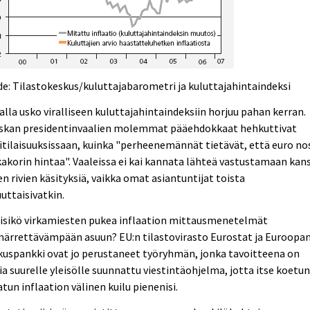
e: Tilastokeskus/kuluttajabarometri ja kuluttajahintaindeksi
lla usko viralliseen kuluttajahintaindeksiin horjuu pahan kerran.
skan presidentinvaalien molemmat pääehdokkaat hehkuttivat
itilaisuuksissaan, kuinka "perheenemännät tietävät, että euro no
akorin hintaa". Vaaleissa ei kai kannata lähteä vastustamaan kan
en rivien käsityksiä, vaikka omat asiantuntijat toista
uttaisivatkin.
äisikö virkamiesten pukea inflaation mittausmenetelmät
ärrettävämpään asuun? EU:n tilastovirasto Eurostat ja Euroopa
uspankki ovat jo perustaneet työryhmän, jonka tavoitteena on
ia suurelle yleisölle suunnattu viestintäohjelma, jotta itse koetun
tun inflaation välinen kuilu pienenisi.