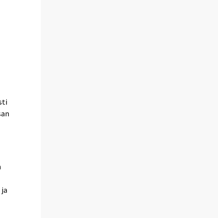
sti
san
n
 ja