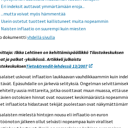
Eri indeksit auttavat ymmärtämään eroja...
...mutta voivat myös hämmentää
Usein ostetut tuotteet kallistuneet muita nopeammin
Naisten inflaatio on suurempi kuin miesten
o dokumentti
yhdellä sivulla
oittaja: Ilkka Lehtinen on kehittämispäällikkö Tilastokeskuksen
at ja palkat -yksikössä. Artikkeli julkaistu
astokeskuksen
Tieto&trendit-lehdessä 13/2007
alaiset uskovat inflaation laukkaavan vauhdikkaammin kuin inde
tävät. Epäsuhdalle on järkeviä selityksiä. Ongelman selvittämisek
ehitelty uusia mittareita, jotka osoittavat muun muassa, että use
tävien ostoksien hinnat ovat nousseet keskimääräistä nopeammi
et inflaatiota hidastavat tekijät puolestaan ovat näkymättömäm
alaisten mielestä hintojen nousu eli inflaatio on euron
töönoton jälkeen ollut selvästi nopeampaa kuin viralliset