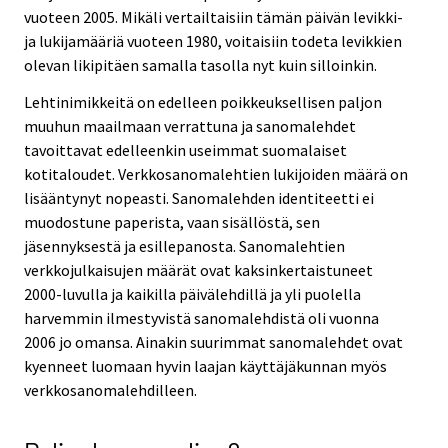
vuoteen 2005. Mikäli vertailtaisiin tämän päivän levikki-
ja lukijamääriä vuoteen 1980, voitaisiin todeta levikkien
olevan likipitäen samalla tasolla nyt kuin silloinkin.
Lehtinimikkeitä on edelleen poikkeuksellisen paljon
muuhun maailmaan verrattuna ja sanomalehdet
tavoittavat edelleenkin useimmat suomalaiset
kotitaloudet. Verkkosanomalehtien lukijoiden määrä on
lisääntynyt nopeasti. Sanomalehden identiteetti ei
muodostune paperista, vaan sisällöstä, sen
jäsennyksestä ja esillepanosta. Sanomalehtien
verkkojulkaisujen määrät ovat kaksinkertaistuneet
2000-luvulla ja kaikilla päivälehdillä ja yli puolella
harvemmin ilmestyvistä sanomalehdistä oli vuonna
2006 jo omansa. Ainakin suurimmat sanomalehdet ovat
kyenneet luomaan hyvin laajan käyttäjäkunnan myös
verkkosanomalehdilleen.