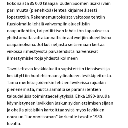
kokonaista 85 000 tilaajaa. Uuden Suomen lisäksi vain
pari muuta (pienehköä) lehteä kirjaimellisesti
lopetettiin. Rakennemuutoksista valtaosa tehtiin
fuusioimalla lehtiä vahvempiin alueellisiin
naapurilehtiin, tai poliittisen lehdistön tapauksessa
yhdistämällä valtakunnallisiin aateveljiin alueellisina
osapainoksina. Jotkut neljästä seitsemään kertaa
viikossa ilmestyvistä päivälehdistä harvensivat
ilmestymiskertoja yhdestä kolmeen.
Tavoiteltavia levikkialueita supistettiin tietoisesti ja
keskityttiin huolehtimaan ydinalueen levikkipeitosta.
Tämä merkitsi joidenkin lehtien levikeissä rajuakin
pienenemistä, mutta samalla se paransi lehtien
taloudellisia toimintaedellytyksiä. Ehkä 1990-luvulla
käynnistyneen levikkien laskun syiden etsimisen sijaan
ja ohella pitäisikin kartoittaa syitä myös levikkien
nousuun "luonnottoman" korkealle tasolle 1980-
luvulla.