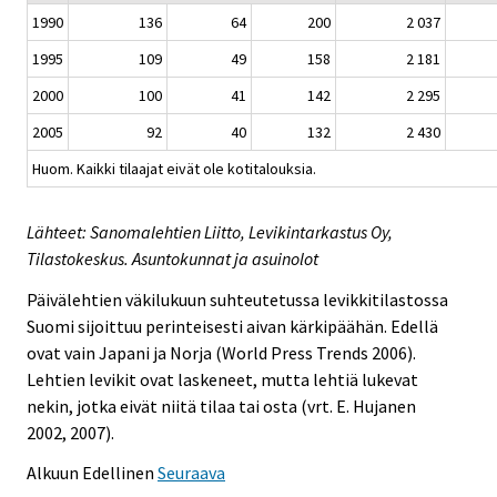
1990
136
64
200
2 037
1995
109
49
158
2 181
2000
100
41
142
2 295
2005
92
40
132
2 430
Huom. Kaikki tilaajat eivät ole kotitalouksia.
Lähteet: Sanomalehtien Liitto, Levikintarkastus Oy,
Tilastokeskus. Asuntokunnat ja asuinolot
Päivälehtien väkilukuun suhteutetussa levikkitilastossa
Suomi sijoittuu perinteisesti aivan kärkipäähän. Edellä
ovat vain Japani ja Norja (World Press Trends 2006).
Lehtien levikit ovat laskeneet, mutta lehtiä lukevat
nekin, jotka eivät niitä tilaa tai osta (vrt. E. Hujanen
2002, 2007).
Alkuun
Edellinen
Seuraava