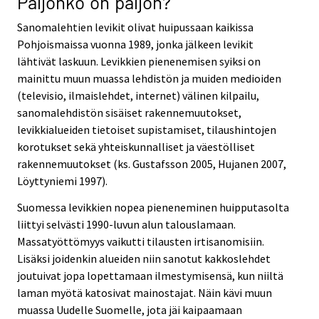
Paljonko on paljon?
Sanomalehtien levikit olivat huipussaan kaikissa
Pohjoismaissa vuonna 1989, jonka jälkeen levikit
lähtivät laskuun. Levikkien pienenemisen syiksi on
mainittu muun muassa lehdistön ja muiden medioiden
(televisio, ilmaislehdet, internet) välinen kilpailu,
sanomalehdistön sisäiset rakennemuutokset,
levikkialueiden tietoiset supistamiset, tilaushintojen
korotukset sekä yhteiskunnalliset ja väestölliset
rakennemuutokset (ks. Gustafsson 2005, Hujanen 2007,
Löyttyniemi 1997).
Suomessa levikkien nopea pieneneminen huipputasolta
liittyi selvästi 1990-luvun alun talouslamaan.
Massatyöttömyys vaikutti tilausten irtisanomisiin.
Lisäksi joidenkin alueiden niin sanotut kakkoslehdet
joutuivat jopa lopettamaan ilmestymisensä, kun niiltä
laman myötä katosivat mainostajat. Näin kävi muun
muassa Uudelle Suomelle, jota jäi kaipaamaan