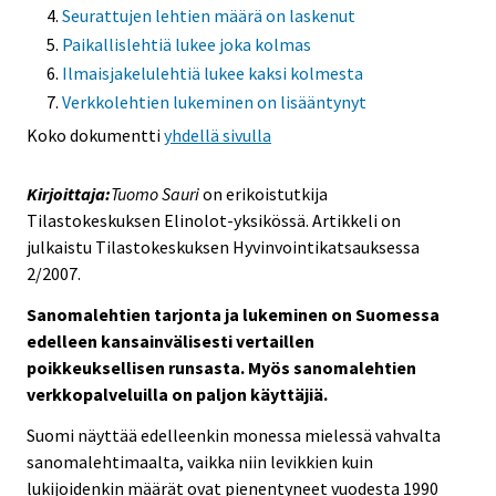
Seurattujen lehtien määrä on laskenut
Paikallislehtiä lukee joka kolmas
Ilmaisjakelulehtiä lukee kaksi kolmesta
Verkkolehtien lukeminen on lisääntynyt
Koko dokumentti
yhdellä sivulla
Kirjoittaja:
Tuomo Sauri
on erikoistutkija
Tilastokeskuksen Elinolot-yksikössä. Artikkeli on
julkaistu Tilastokeskuksen Hyvinvointikatsauksessa
2/2007.
Sanomalehtien tarjonta ja lukeminen on Suomessa
edelleen kansainvälisesti vertaillen
poikkeuksellisen runsasta. Myös sanomalehtien
verkkopalveluilla on paljon käyttäjiä.
Suomi näyttää edelleenkin monessa mielessä vahvalta
sanomalehtimaalta, vaikka niin levikkien kuin
lukijoidenkin määrät ovat pienentyneet vuodesta 1990