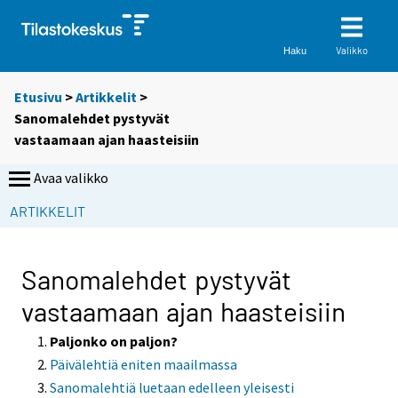
Valikko
Haku
Etusivu
>
Artikkelit
>
Sanomalehdet pystyvät
vastaamaan ajan haasteisiin
Avaa valikko
ARTIKKELIT
Sanomalehdet pystyvät
vastaamaan ajan haasteisiin
Paljonko on paljon?
Päivälehtiä eniten maailmassa
Sanomalehtiä luetaan edelleen yleisesti