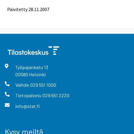
Päivitetty
28.11.2007
Työpajankatu
13
00580
Helsinki
Vaihde
029 551 1000
Tietopalvelu
029 551 2220
info@stat.fi
Kysy meiltä