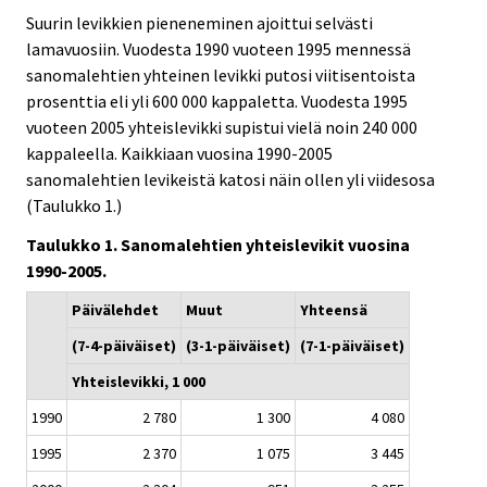
Suurin levikkien pieneneminen ajoittui selvästi
lamavuosiin. Vuodesta 1990 vuoteen 1995 mennessä
sanomalehtien yhteinen levikki putosi viitisentoista
prosenttia eli yli 600 000 kappaletta. Vuodesta 1995
vuoteen 2005 yhteislevikki supistui vielä noin 240 000
kappaleella. Kaikkiaan vuosina 1990-2005
sanomalehtien levikeistä katosi näin ollen yli viidesosa
(Taulukko 1.)
Taulukko 1. Sanomalehtien yhteislevikit vuosina
1990-2005.
Päivälehdet
Muut
Yhteensä
(7-4-päiväiset)
(3-1-päiväiset)
(7-1-päiväiset)
Yhteislevikki, 1 000
1990
2 780
1 300
4 080
1995
2 370
1 075
3 445