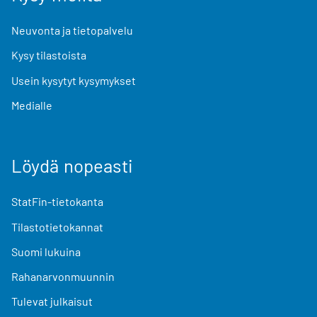
Neuvonta ja tietopalvelu
Kysy tilastoista
Usein kysytyt kysymykset
Medialle
Löydä nopeasti
StatFin-tietokanta
Tilastotietokannat
Suomi lukuina
Rahanarvonmuunnin
Tulevat julkaisut