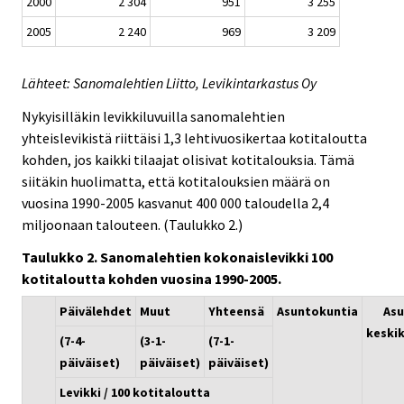
2000
2 304
951
3 255
2005
2 240
969
3 209
Lähteet: Sanomalehtien Liitto, Levikintarkastus Oy
Nykyisilläkin levikkiluvuilla sanomalehtien
yhteislevikistä riittäisi 1,3 lehtivuosikertaa kotitaloutta
kohden, jos kaikki tilaajat olisivat kotitalouksia. Tämä
siitäkin huolimatta, että kotitalouksien määrä on
vuosina 1990-2005 kasvanut 400 000 taloudella 2,4
miljoonaan talouteen. (Taulukko 2.)
Taulukko 2. Sanomalehtien kokonaislevikki 100
kotitaloutta kohden vuosina 1990-2005.
Päivälehdet
Muut
Yhteensä
Asuntokuntia
As
keski
(7-4-
(3-1-
(7-1-
päiväiset)
päiväiset)
päiväiset)
Levikki / 100 kotitaloutta