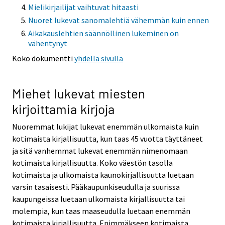
Mielikirjailijat vaihtuvat hitaasti
Nuoret lukevat sanomalehtiä vähemmän kuin ennen
Aikakauslehtien säännöllinen lukeminen on
vähentynyt
Koko dokumentti
yhdellä sivulla
Miehet lukevat miesten
kirjoittamia kirjoja
Nuoremmat lukijat lukevat enemmän ulkomaista kuin
kotimaista kirjallisuutta, kun taas 45 vuotta täyttäneet
ja sitä vanhemmat lukevat enemmän nimenomaan
kotimaista kirjallisuutta. Koko väestön tasolla
kotimaista ja ulkomaista kaunokirjallisuutta luetaan
varsin tasaisesti. Pääkaupunkiseudulla ja suurissa
kaupungeissa luetaan ulkomaista kirjallisuutta tai
molempia, kun taas maaseudulla luetaan enemmän
kotimaista kirjallisuutta. Enimmäkseen kotimaista