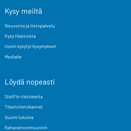
Kysy meiltä
Neuvonta ja tietopalvelu
Kysy tilastoista
Usein kysytyt kysymykset
Medialle
Löydä nopeasti
StatFin-tietokanta
Tilastotietokannat
Suomi lukuina
Rahanarvonmuunnin