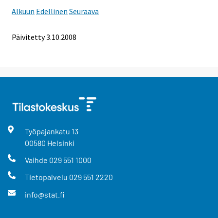
Alkuun
Edellinen
Seuraava
Päivitetty
3.10.2008
Työpajankatu
13
00580
Helsinki
Vaihde
029 551 1000
Tietopalvelu
029 551 2220
info@stat.fi