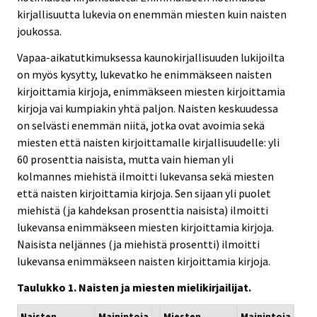
kirjallisuutta lukevia on enemmän miesten kuin naisten
joukossa.
Vapaa-aikatutkimuksessa kaunokirjallisuuden lukijoilta
on myös kysytty, lukevatko he enimmäkseen naisten
kirjoittamia kirjoja, enimmäkseen miesten kirjoittamia
kirjoja vai kumpiakin yhtä paljon. Naisten keskuudessa
on selvästi enemmän niitä, jotka ovat avoimia sekä
miesten että naisten kirjoittamalle kirjallisuudelle: yli
60 prosenttia naisista, mutta vain hieman yli
kolmannes miehistä ilmoitti lukevansa sekä miesten
että naisten kirjoittamia kirjoja. Sen sijaan yli puolet
miehistä (ja kahdeksan prosenttia naisista) ilmoitti
lukevansa enimmäkseen miesten kirjoittamia kirjoja.
Naisista neljännes (ja miehistä prosentti) ilmoitti
lukevansa enimmäkseen naisten kirjoittamia kirjoja.
Taulukko 1. Naisten ja miesten mielikirjailijat.
Naisten
Mainintoja
Miesten
Mainintoja