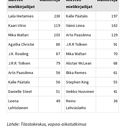
mielikirjailijat
mielikirjailijat
Laila Hietamies
238
Kalle Päätalo
197
Kaari Utrio
119
Väinö Linna
163
Mika Waltari
103
Arto Paasilinna
129
Agatha Christie
88
J.R.R Tolkien
91
J.K. Rowling
87
Mika Waltari
70
J.R.R. Tolkien
79
Alistair McLean
68
Arto Paasilinna
56
Ilkka Remes
61
Kalle Päätalo
56
Stephen King
55
Danielle Steel
51
Veikko Huovinen
41
Leena
49
Reino
36
Lehtolainen
Lehväslaiho
Lähde: Tilastokeskus, vapaa-aikatutkimus