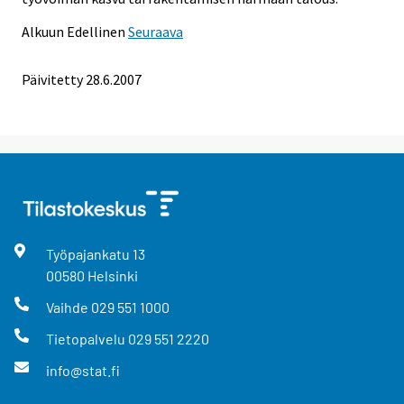
Alkuun
Edellinen
Seuraava
Päivitetty
28.6.2007
Työpajankatu
13
00580
Helsinki
Vaihde
029 551 1000
Tietopalvelu
029 551 2220
info@stat.fi