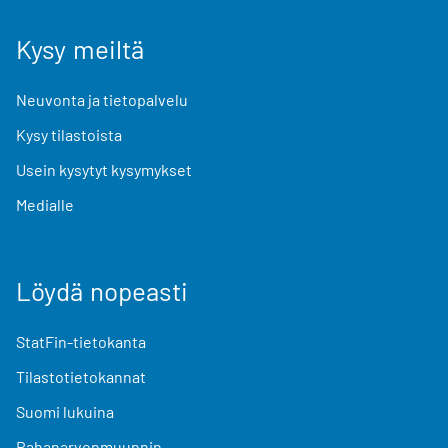
Kysy meiltä
Neuvonta ja tietopalvelu
Kysy tilastoista
Usein kysytyt kysymykset
Medialle
Löydä nopeasti
StatFin-tietokanta
Tilastotietokannat
Suomi lukuina
Rahanarvonmuunnin