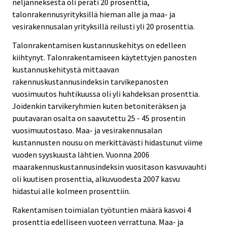
neljänneksestä oli peräti 20 prosenttia,
talonrakennusyrityksillä hieman alle ja maa- ja
vesirakennusalan yrityksillä reilusti yli 20 prosenttia.
Talonrakentamisen kustannuskehitys on edelleen
kiihtynyt. Talonrakentamiseen käytettyjen panosten
kustannuskehitystä mittaavan
rakennuskustannusindeksin tarvikepanosten
vuosimuutos huhtikuussa oli yli kahdeksan prosenttia.
Joidenkin tarvikeryhmien kuten betoniteräksen ja
puutavaran osalta on saavutettu 25 - 45 prosentin
vuosimuutostaso. Maa- ja vesirakennusalan
kustannusten nousu on merkittävästi hidastunut viime
vuoden syyskuusta lähtien. Vuonna 2006
maarakennuskustannusindeksin vuositason kasvuvauhti
oli kuutisen prosenttia, alkuvuodesta 2007 kasvu
hidastui alle kolmeen prosenttiin.
Rakentamisen toimialan työtuntien määrä kasvoi 4
prosenttia edelliseen vuoteen verrattuna. Maa- ja