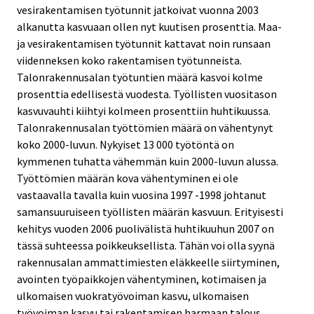
vesirakentamisen työtunnit jatkoivat vuonna 2003
alkanutta kasvuaan ollen nyt kuutisen prosenttia. Maa-
ja vesirakentamisen työtunnit kattavat noin runsaan
viidenneksen koko rakentamisen työtunneista.
Talonrakennusalan työtuntien määrä kasvoi kolme
prosenttia edellisestä vuodesta. Työllisten vuositason
kasvuvauhti kiihtyi kolmeen prosenttiin huhtikuussa.
Talonrakennusalan työttömien määrä on vähentynyt
koko 2000-luvun. Nykyiset 13 000 työtöntä on
kymmenen tuhatta vähemmän kuin 2000-luvun alussa.
Työttömien määrän kova vähentyminen ei ole
vastaavalla tavalla kuin vuosina 1997 -1998 johtanut
samansuuruiseen työllisten määrän kasvuun. Erityisesti
kehitys vuoden 2006 puolivälistä huhtikuuhun 2007 on
tässä suhteessa poikkeuksellista. Tähän voi olla syynä
rakennusalan ammattimiesten eläkkeelle siirtyminen,
avointen työpaikkojen vähentyminen, kotimaisen ja
ulkomaisen vuokratyövoiman kasvu, ulkomaisen
työvoiman kasvu tai rakentamisen harmaan talous.