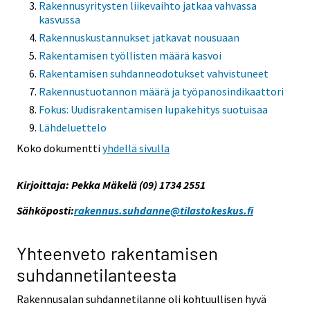
Rakennusyritysten liikevaihto jatkaa vahvassa
kasvussa
Rakennuskustannukset jatkavat nousuaan
Rakentamisen työllisten määrä kasvoi
Rakentamisen suhdanneodotukset vahvistuneet
Rakennustuotannon määrä ja työpanosindikaattori
Fokus: Uudisrakentamisen lupakehitys suotuisaa
Lähdeluettelo
Koko dokumentti
yhdellä sivulla
Kirjoittaja: Pekka Mäkelä (09) 1734 2551
Sähköposti:
rakennus.suhdanne@tilastokeskus.fi
Yhteenveto rakentamisen
suhdannetilanteesta
Rakennusalan suhdannetilanne oli kohtuullisen hyvä