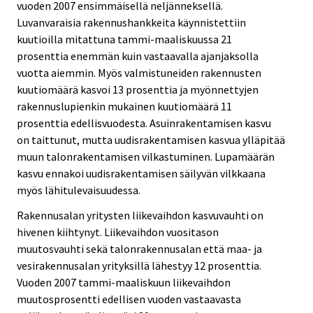
vuoden 2007 ensimmäisellä neljänneksellä.
Luvanvaraisia rakennushankkeita käynnistettiin
kuutioilla mitattuna tammi-maaliskuussa 21
prosenttia enemmän kuin vastaavalla ajanjaksolla
vuotta aiemmin. Myös valmistuneiden rakennusten
kuutiomäärä kasvoi 13 prosenttia ja myönnettyjen
rakennuslupienkin mukainen kuutiomäärä 11
prosenttia edellisvuodesta. Asuinrakentamisen kasvu
on taittunut, mutta uudisrakentamisen kasvua ylläpitää
muun talonrakentamisen vilkastuminen. Lupamäärän
kasvu ennakoi uudisrakentamisen säilyvän vilkkaana
myös lähitulevaisuudessa.
Rakennusalan yritysten liikevaihdon kasvuvauhti on
hivenen kiihtynyt. Liikevaihdon vuositason
muutosvauhti sekä talonrakennusalan että maa- ja
vesirakennusalan yrityksillä lähestyy 12 prosenttia.
Vuoden 2007 tammi-maaliskuun liikevaihdon
muutosprosentti edellisen vuoden vastaavasta