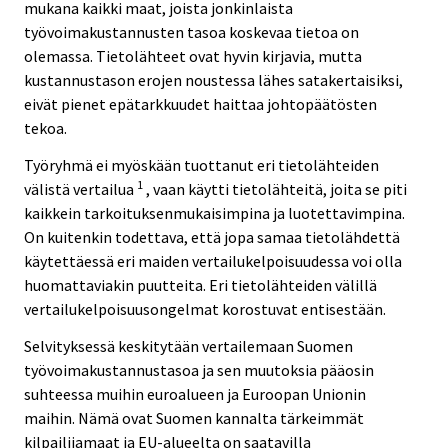
mukana kaikki maat, joista jonkinlaista
työvoimakustannusten tasoa koskevaa tietoa on
olemassa. Tietolähteet ovat hyvin kirjavia, mutta
kustannustason erojen noustessa lähes satakertaisiksi,
eivät pienet epätarkkuudet haittaa johtopäätösten
tekoa.
Työryhmä ei myöskään tuottanut eri tietolähteiden
1
välistä vertailua
, vaan käytti tietolähteitä, joita se piti
kaikkein tarkoituksenmukaisimpina ja luotettavimpina.
On kuitenkin todettava, että jopa samaa tietolähdettä
käytettäessä eri maiden vertailukelpoisuudessa voi olla
huomattaviakin puutteita. Eri tietolähteiden välillä
vertailukelpoisuusongelmat korostuvat entisestään.
Selvityksessä keskitytään vertailemaan Suomen
työvoimakustannustasoa ja sen muutoksia pääosin
suhteessa muihin euroalueen ja Euroopan Unionin
maihin. Nämä ovat Suomen kannalta tärkeimmät
kilpailijamaat ja EU-alueelta on saatavilla