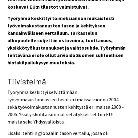
koskevat EU:n tilastot valmistuivat.
Työryhmä keskittyi toimeksiannon mukaistesti
työvoimakustannusten tason ja kehityksen
kansainväliseen vertailuun. Tarkastelun
ulkopuolelle suljettiin ostovoima, tuottavuus,
yksikkötyökustannukset ja vaihtosuhde. Työryhmän
tehtävänä ei ole ollut arvioida Suomen suhteellisen
hintakilpailukyvyn muutoksia.
Tiivistelmä
Työryhmä keskittyi selvittämään
työvoimakustannusten tasot eri maissa vuonna 2004
sekä työvoimakustannusten kehitystä eri maissa 2000 -
2005. Yksityiskohtaisimmat selvitykset tehtiin EU-
maista sekä Yhdysvalloista.
Lisäksi tehtiin globaalin tason vertailu, jossa oli