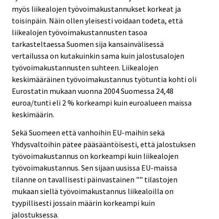
myös liikealojen työvoimakustannukset korkeat ja
toisinpäin. Näin ollen yleisesti voidaan todeta, että
liikealojen työvoimakustannusten tasoa
tarkasteltaessa Suomen sija kansainvälisessä
vertailussa on kutakuinkin sama kuin jalostusalojen
työvoimakustannusten suhteen. Liikealojen
keskimääräinen työvoimakustannus työtuntia kohti oli
Eurostatin mukaan vuonna 2004 Suomessa 24,48
euroa/tunti eli 2 % korkeampi kuin euroalueen maissa
keskimäärin.
Sekä Suomeen että vanhoihin EU-maihin sekä
Yhdysvaltoihin pätee pääsääntöisesti, että jalostuksen
työvoimakustannus on korkeampi kuin liikealojen
työvoimakustannus. Sen sijaan uusissa EU-maissa
tilanne on tavallisesti päinvastainen "" tilastojen
mukaan siellä työvoimakustannus liikealoilla on
tyypillisesti jossain määrin korkeampi kuin
jalostuksessa.