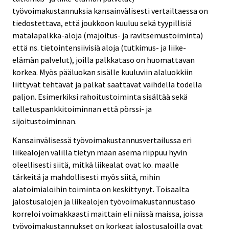
työvoimakustannuksia kansainvälisesti vertailtaessa on
tiedostettava, että joukkoon kuuluu sekä tyypillisiä
matalapalkka-aloja (majoitus- ja ravitsemustoiminta)
että ns. tietointensiivisiä aloja (tutkimus- ja liike-
elämän palvelut), joilla palkkataso on huomattavan
korkea. Myös pääluokan sisälle kuuluviin alaluokkiin
liittyvät tehtävät ja palkat saattavat vaihdella todella
paljon. Esimerkiksi rahoitustoiminta sisältää sekä
talletuspankkitoiminnan että pörssi- ja
sijoitustoiminnan.
Kansainvälisessä työvoimakustannusvertailussa eri
liikealojen välillä tietyn maan asema riippuu hyvin
oleellisesti siitä, mitkä liikealat ovat ko. maalle
tärkeitä ja mahdollisesti myös siitä, mihin
alatoimialoihin toiminta on keskittynyt. Toisaalta
jalostusalojen ja liikealojen työvoimakustannustaso
korreloi voimakkaasti maittain eli niissä maissa, joissa
työvoimakustannukset on korkeat jalostusaloilla ovat