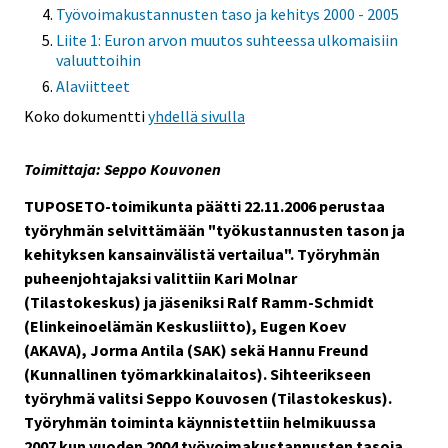
Työvoimakustannusten taso ja kehitys 2000 - 2005
Liite 1: Euron arvon muutos suhteessa ulkomaisiin
valuuttoihin
Alaviitteet
Koko dokumentti
yhdellä sivulla
Toimittaja: Seppo Kouvonen
TUPOSETO-toimikunta päätti 22.11.2006 perustaa
työryhmän selvittämään "työkustannusten tason ja
kehityksen kansainvälistä vertailua". Työryhmän
puheenjohtajaksi valittiin Kari Molnar
(Tilastokeskus) ja jäseniksi Ralf Ramm-Schmidt
(Elinkeinoelämän Keskusliitto), Eugen Koev
(AKAVA), Jorma Antila (SAK) sekä Hannu Freund
(Kunnallinen työmarkkinalaitos). Sihteerikseen
työryhmä valitsi Seppo Kouvosen (Tilastokeskus).
Työryhmän toiminta käynnistettiin helmikuussa
2007 kun vuoden 2004 työvoimakustannusten tasoja