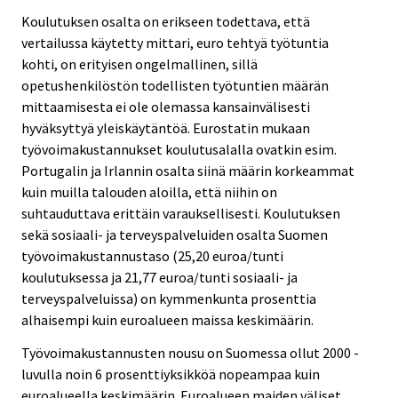
Koulutuksen osalta on erikseen todettava, että
vertailussa käytetty mittari, euro tehtyä työtuntia
kohti, on erityisen ongelmallinen, sillä
opetushenkilöstön todellisten työtuntien määrän
mittaamisesta ei ole olemassa kansainvälisesti
hyväksyttyä yleiskäytäntöä. Eurostatin mukaan
työvoimakustannukset koulutusalalla ovatkin esim.
Portugalin ja Irlannin osalta siinä määrin korkeammat
kuin muilla talouden aloilla, että niihin on
suhtauduttava erittäin varauksellisesti. Koulutuksen
sekä sosiaali- ja terveyspalveluiden osalta Suomen
työvoimakustannustaso (25,20 euroa/tunti
koulutuksessa ja 21,77 euroa/tunti sosiaali- ja
terveyspalveluissa) on kymmenkunta prosenttia
alhaisempi kuin euroalueen maissa keskimäärin.
Työvoimakustannusten nousu on Suomessa ollut 2000 -
luvulla noin 6 prosenttiyksikköä nopeampaa kuin
euroalueella keskimäärin. Euroalueen maiden väliset