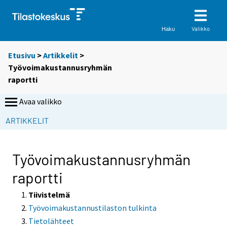
Valikko
Haku
Etusivu
>
Artikkelit
>
Työvoimakustannusryhmän
raportti
Avaa valikko
ARTIKKELIT
Työvoimakustannusryhmän
raportti
Tiivistelmä
Työvoimakustannustilaston tulkinta
Tietolähteet