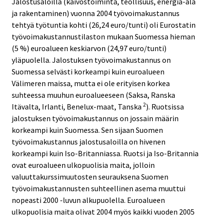
Jalostusaloilla (kaivostoiminta, teollisuus, energia-ala
ja rakentaminen) vuonna 2004 työvoimakustannus
tehtyä työtuntia kohti (26,24 euro/tunti) oli Eurostatin
työvoimakustannustilaston mukaan Suomessa hieman
(5 %) euroalueen keskiarvon (24,97 euro/tunti)
yläpuolella. Jalostuksen työvoimakustannus on
Suomessa selvästi korkeampi kuin euroalueen
Välimeren maissa, mutta ei ole erityisen korkea
suhteessa muuhun euroalueeseen (Saksa, Ranska
2
Itävalta, Irlanti, Benelux-maat, Tanska
). Ruotsissa
jalostuksen työvoimakustannus on jossain määrin
korkeampi kuin Suomessa. Sen sijaan Suomen
työvoimakustannus jalostusaloilla on hivenen
korkeampi kuin Iso-Britanniassa. Ruotsi ja Iso-Britannia
ovat euroalueen ulkopuolisia maita, jolloin
valuuttakurssimuutosten seurauksena Suomen
työvoimakustannusten suhteellinen asema muuttui
nopeasti 2000 -luvun alkupuolella. Euroalueen
ulkopuolisia maita olivat 2004 myös kaikki vuoden 2005