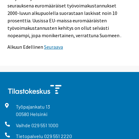
seurauksena euromääräiset työvoimakustannukset
2000-luvun alkupuolella suorastaan laskivat noin 10
prosenttia. Uusissa EU-maissa euromääräisten
työvoimakustannusten kehitys on ollut selvästi
nopeampi, jopa monikertainen, verrattuna Suomeen .
Alkuun
Edellinen
Seuraava
Työpajankatu
13
00580
Helsinki
Vaihde
029 551 1000
Tietopalvelu
029 551 2220