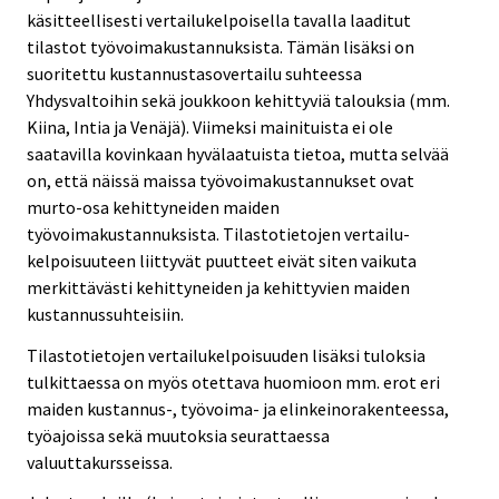
käsitteellisesti vertailukelpoisella tavalla laaditut
tilastot työvoimakustannuksista. Tämän lisäksi on
suoritettu kustannustasovertailu suhteessa
Yhdysvaltoihin sekä joukkoon kehittyviä talouksia (mm.
Kiina, Intia ja Venäjä). Viimeksi mainituista ei ole
saatavilla kovinkaan hyvälaatuista tietoa, mutta selvää
on, että näissä maissa työvoimakustannukset ovat
murto-osa kehittyneiden maiden
työvoimakustannuksista. Tilastotietojen vertailu-
kelpoisuuteen liittyvät puutteet eivät siten vaikuta
merkittävästi kehittyneiden ja kehittyvien maiden
kustannussuhteisiin.
Tilastotietojen vertailukelpoisuuden lisäksi tuloksia
tulkittaessa on myös otettava huomioon mm. erot eri
maiden kustannus-, työvoima- ja elinkeinorakenteessa,
työajoissa sekä muutoksia seurattaessa
valuuttakursseissa.