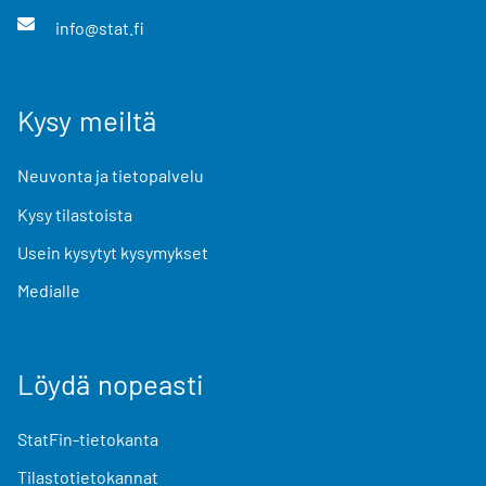
info@stat.fi
Kysy meiltä
Neuvonta ja tietopalvelu
Kysy tilastoista
Usein kysytyt kysymykset
Medialle
Löydä nopeasti
StatFin-tietokanta
Tilastotietokannat