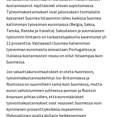
kustannuserot näyttäisivät olevan supistumassa.
Työvoimakustannukset ovat jalostuksen toimialalla
kasvaneet Suomea hitaammin lähes kaikissa Suomea
kalliimman työvoiman euromaissa (Belgia, Saksa,
Tanska, Ranska ja Itävalta). Saksalaisen ja suomalaisen
työtunnin hintaero on tarkastelujaksolla kaventunut yli
12 prosenttia. Vastaavasti Suomea halvemman
työvoiman euromaista ainoastaan Portugalissa ja
Italiassa kustannusten nousu on ollut hitaampaa kuin
Suomessa.
Jos valuuttakurssimuutokset ei oteta huomioon,
työvoimakustannuskehitys Iso-Britanniassa ja
Ruotsissa on suunnilleen sama kuin Suomessa, mutta
euron vahvistuminen suhteessa punnan ja Ruotsin
kruunuun johtaa siihen, että euromääräiset
työvoimakustannukset ovat nousseet Suomessa noin
kymmenen prosenttiyksikköä nopeammin.
Yhdysvaltojen osalta dollarin heikkenemisen