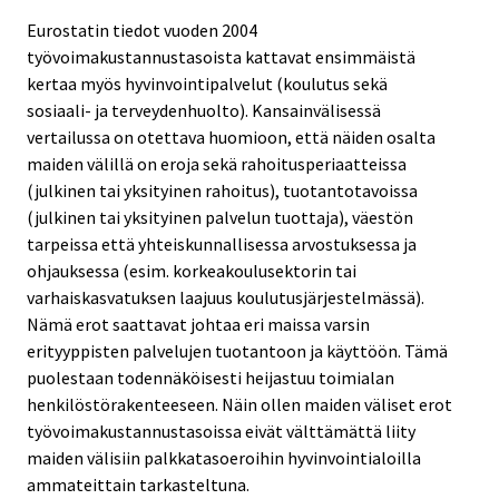
Eurostatin tiedot vuoden 2004
työvoimakustannustasoista kattavat ensimmäistä
kertaa myös hyvinvointipalvelut (koulutus sekä
sosiaali- ja terveydenhuolto). Kansainvälisessä
vertailussa on otettava huomioon, että näiden osalta
maiden välillä on eroja sekä rahoitusperiaatteissa
(julkinen tai yksityinen rahoitus), tuotantotavoissa
(julkinen tai yksityinen palvelun tuottaja), väestön
tarpeissa että yhteiskunnallisessa arvostuksessa ja
ohjauksessa (esim. korkeakoulusektorin tai
varhaiskasvatuksen laajuus koulutusjärjestelmässä).
Nämä erot saattavat johtaa eri maissa varsin
erityyppisten palvelujen tuotantoon ja käyttöön. Tämä
puolestaan todennäköisesti heijastuu toimialan
henkilöstörakenteeseen. Näin ollen maiden väliset erot
työvoimakustannustasoissa eivät välttämättä liity
maiden välisiin palkkatasoeroihin hyvinvointialoilla
ammateittain tarkasteltuna.