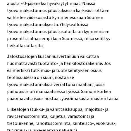
alusta EU-jäseneksi hyväksytyt maat. Näissä
työvoimakustannus jalostuksessa karkeasti ottaen
vaihtelee viidesosasta kymmenesosaan Suomen
työvoimakustannuksesta. Yhdysvalloissa
työvoimakustannus jalostusaloilla on kymmenisen
prosenttia alhaisempi kuin Suomessa, mikä selittyy
heikolla dollarilla.
Jalostusalojen kustannusvertailuun vaikuttaa
huomattavasti tuotanto- ja henkilöstörakenne. Jos
esimerkiksi tutkimus- ja tuotekehityksen osuus
teollisuudessa on suuri, nostaa se
työvoimakustannuksia verrattuna maahan, jossa
painopiste on manuaalisessa työssä. Samoin korkea
pääomavaltaisuus nostaa työvoimakustannusten tasoa.
Liikealojen (tukku- ja vähittäiskauppa, majoitus- ja
ravitsemustoiminta, kuljetus, varastointi ja
tietoliikenne, rahoitustoiminta, kiinteistö-, vuokraus-,
tutkimus- ja liike-elämän palvelut)