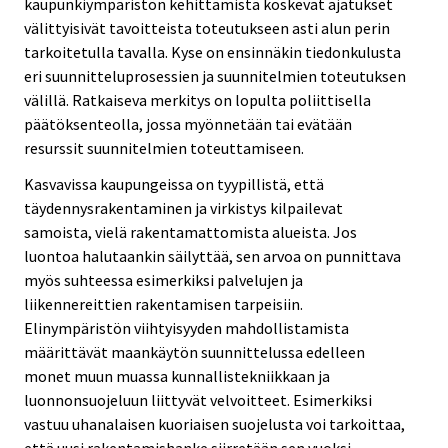
kaupunkiympäristön kehittämistä koskevat ajatukset
välittyisivät tavoitteista toteutukseen asti alun perin
tarkoitetulla tavalla. Kyse on ensinnäkin tiedonkulusta
eri suunnitteluprosessien ja suunnitelmien toteutuksen
välillä. Ratkaiseva merkitys on lopulta poliittisella
päätöksenteolla, jossa myönnetään tai evätään
resurssit suunnitelmien toteuttamiseen.
Kasvavissa kaupungeissa on tyypillistä, että
täydennysrakentaminen ja virkistys kilpailevat
samoista, vielä rakentamattomista alueista. Jos
luontoa halutaankin säilyttää, sen arvoa on punnittava
myös suhteessa esimerkiksi palvelujen ja
liikennereittien rakentamisen tarpeisiin.
Elinympäristön viihtyisyyden mahdollistamista
määrittävät maankäytön suunnittelussa edelleen
monet muun muassa kunnallistekniikkaan ja
luonnonsuojeluun liittyvät velvoitteet. Esimerkiksi
vastuu uhanalaisen kuoriaisen suojelusta voi tarkoittaa,