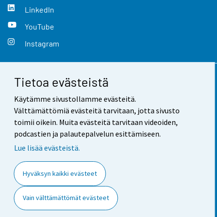
LinkedIn
YouTube
Instagram
Tietoa evästeistä
Yhteystiedot
Käytämme sivustollamme evästeitä.
Palaute
Välttämättömiä evästeitä tarvitaan, jotta sivusto
toimii oikein. Muita evästeitä tarvitaan videoiden,
Käyttöehdot
podcastien ja palautepalvelun esittämiseen.
Tietosuoja
Lue lisää evästeistä.
Saavutettavuus
Hyväksyn kaikki evästeet
Tietoa sivustosta
Vain välttämättömät evästeet
Evästeasetukset