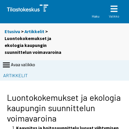
Valikko
Haku
Etusivu
>
Artikkelit
>
Luontokokemukset ja
ekologia kaupungin
suunnittelun voimavaroina
Avaa valikko
S
ARTIKKELIT
i
i
r
Luontokokemukset ja ekologia
r
kaupungin suunnittelun
y
t
voimavaroina
t
o
Kaavoitus ja hoitosuunnittelu luovat viihtymisen