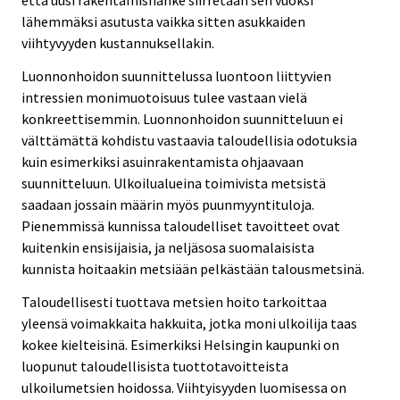
että uusi rakentamishanke siirretään sen vuoksi
lähemmäksi asutusta vaikka sitten asukkaiden
viihtyvyyden kustannuksellakin.
Luonnonhoidon suunnittelussa luontoon liittyvien
intressien monimuotoisuus tulee vastaan vielä
konkreettisemmin. Luonnonhoidon suunnitteluun ei
välttämättä kohdistu vastaavia taloudellisia odotuksia
kuin esimerkiksi asuinrakentamista ohjaavaan
suunnitteluun. Ulkoilualueina toimivista metsistä
saadaan jossain määrin myös puunmyyntituloja.
Pienemmissä kunnissa taloudelliset tavoitteet ovat
kuitenkin ensisijaisia, ja neljäsosa suomalaisista
kunnista hoitaakin metsiään pelkästään talousmetsinä.
Taloudellisesti tuottava metsien hoito tarkoittaa
yleensä voimakkaita hakkuita, jotka moni ulkoilija taas
kokee kielteisinä. Esimerkiksi Helsingin kaupunki on
luopunut taloudellisista tuottotavoitteista
ulkoilumetsien hoidossa. Viihtyisyyden luomisessa on