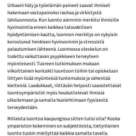
Urbaani häly ja työelämän paineet saavat ihmiset
hakemaan vastapainoksi rauhaa ja virkistystä
lähiluonnosta. Kun luonto aiemmin merkitsi ihmisille
hyvinvointia ennen kaikkea taloudellisen
hyödyntämisen kautta, luonnon merkitys on nykyisin
korostunut henkisen hyvinvoinnin ja stressistä
palautumisen lähteenä. Luonnossa oleskelun on
todettu vaikuttavan psyykkiseen terveyteen
myönteisesti. Tuoreen tutkimuksen mukaan
viikoittainen kontakti luontoon töihin tai opiskeluun
liittyen lisää myönteisiä tuntemuksia ja vähentää
kielteisiä. Laadukkaat, riittävän helposti saavutettavat
luontoympäristöt myös houkuttelevat ihmisiä
ulkoilemaan ja samalla huolehtimaan fyysisestä
terveydestään.
Millaista luontoa kaupungissa sitten tulisi olla? Koska
ympäristön kokeminen on subjektiivista, tietynlainen
luonto tuskin miellyttää kaikkia samalla tavalla.