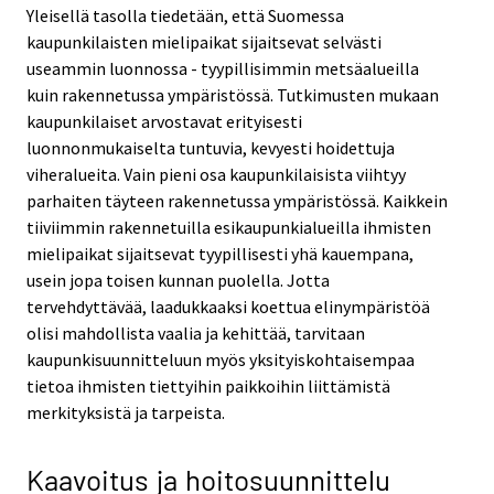
Yleisellä tasolla tiedetään, että Suomessa
kaupunkilaisten mielipaikat sijaitsevat selvästi
useammin luonnossa - tyypillisimmin metsäalueilla
kuin rakennetussa ympäristössä. Tutkimusten mukaan
kaupunkilaiset arvostavat erityisesti
luonnonmukaiselta tuntuvia, kevyesti hoidettuja
viheralueita. Vain pieni osa kaupunkilaisista viihtyy
parhaiten täyteen rakennetussa ympäristössä. Kaikkein
tiiviimmin rakennetuilla esikaupunkialueilla ihmisten
mielipaikat sijaitsevat tyypillisesti yhä kauempana,
usein jopa toisen kunnan puolella. Jotta
tervehdyttävää, laadukkaaksi koettua elinympäristöä
olisi mahdollista vaalia ja kehittää, tarvitaan
kaupunkisuunnitteluun myös yksityiskohtaisempaa
tietoa ihmisten tiettyihin paikkoihin liittämistä
merkityksistä ja tarpeista.
Kaavoitus ja hoitosuunnittelu