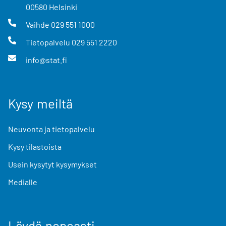
00580
Helsinki
Vaihde
029 551 1000
Tietopalvelu
029 551 2220
info@stat.fi
Kysy meiltä
Neuvonta ja tietopalvelu
Kysy tilastoista
Usein kysytyt kysymykset
Medialle
Löydä nopeasti