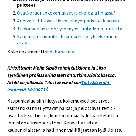
puitteet
i
Ovatko luontokokemukset ja ekologia linjassa?
s
e
Arvokartat tuovat tietoa elinympäristön laadusta
e
Tiedonkeruussa on kyse myös kuntademokratiasta
n
Kaupungin suunnittelu konkretisoi yhteiskunnan
p
arvoja
a
Koko dokumentti
yhdellä sivulla
l
v
Kirjoittajat: Maija Sipilä toimii tutkijana ja Liisa
e
Tyrväinen professorina Metsäntutkimuslaitoksessa.
l
Artikkeli julkaistu Tilastokeskuksen
Tieto&trendit-
u
lehdessä 14/2007
u
n
Kaupunkialueisiin liittyvät kokemukselliset arvot -
.
esimerkiksi miellyttävät paikat ja pelottavat reitit -
ovat tärkeää tietoa, kun kaupunkia halutaan kehittää
ihmisten elinympäristönä. Keravalla tietoa
kaupunkilaisten ja hallinnon välillä jaetaan kyläilloissa.