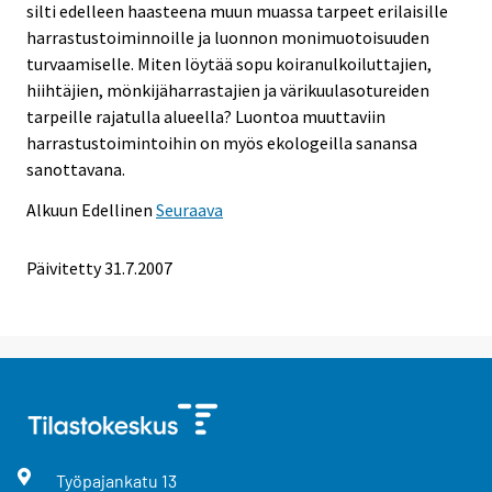
silti edelleen haasteena muun muassa tarpeet erilaisille
harrastustoiminnoille ja luonnon monimuotoisuuden
turvaamiselle. Miten löytää sopu koiranulkoiluttajien,
hiihtäjien, mönkijäharrastajien ja värikuulasotureiden
tarpeille rajatulla alueella? Luontoa muuttaviin
harrastustoimintoihin on myös ekologeilla sanansa
sanottavana.
Alkuun
Edellinen
Seuraava
Päivitetty
31.7.2007
Työpajankatu
13