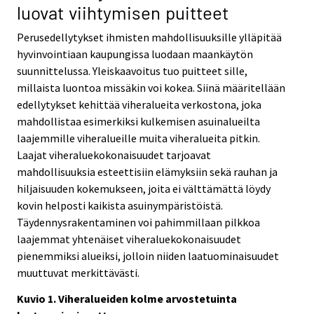
luovat viihtymisen puitteet
Perusedellytykset ihmisten mahdollisuuksille ylläpitää
hyvinvointiaan kaupungissa luodaan maankäytön
suunnittelussa. Yleiskaavoitus tuo puitteet sille,
millaista luontoa missäkin voi kokea. Siinä määritellään
edellytykset kehittää viheralueita verkostona, joka
mahdollistaa esimerkiksi kulkemisen asuinalueilta
laajemmille viheralueille muita viheralueita pitkin.
Laajat viheraluekokonaisuudet tarjoavat
mahdollisuuksia esteettisiin elämyksiin sekä rauhan ja
hiljaisuuden kokemukseen, joita ei välttämättä löydy
kovin helposti kaikista asuinympäristöistä.
Täydennysrakentaminen voi pahimmillaan pilkkoa
laajemmat yhtenäiset viheraluekokonaisuudet
pienemmiksi alueiksi, jolloin niiden laatuominaisuudet
muuttuvat merkittävästi.
Kuvio 1. Viheralueiden kolme arvostetuinta