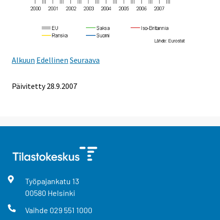
Alkuun
Edellinen
Seuraava
Päivitetty
28.9.2007
Työpajankatu
13
00580
Helsinki
Vaihde
029 551 1000