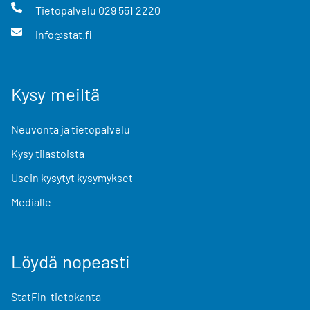
Tietopalvelu
029 551 2220
info@stat.fi
Kysy meiltä
Neuvonta ja tietopalvelu
Kysy tilastoista
Usein kysytyt kysymykset
Medialle
Löydä nopeasti
StatFin-tietokanta