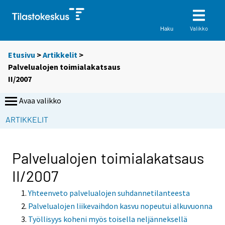
Valikko
Haku
Etusivu
>
Artikkelit
>
Palvelualojen toimialakatsaus
II/2007
Avaa valikko
ARTIKKELIT
Palvelualojen toimialakatsaus
II/2007
Yhteenveto palvelualojen suhdannetilanteesta
Palvelualojen liikevaihdon kasvu nopeutui alkuvuonna
Työllisyys koheni myös toisella neljänneksellä