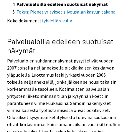
Palvelualoilla edelleen suotuisat näkymät
Fokus: Pienet yritykset siivousalan kasvun takana
Koko dokumentti
yhdellä sivulla
Palvelualoilla edelleen suotuisat
näkymät
Palvelualojen suhdannenäkymät pysyttelivät vuoden
2007 toisella neljänneksellä pitkäaikaisen keskiarvon
yläpuolella. Luottamus laski jyrkästi vuoden 2006
toisella neljänneksellä, jonka jälkeen se nousi takaisin
korkeammalle tasolleen. Kotimaisten palvelualan
yritysten liiketoiminnan tilan ja kysynnän koettiin
parantuneen viime kuukausina. Samoin näkemykset
viimeaikaisesta työllistämisestä olivat positiiviset.
Odotukset kysynnän kehityksestä tulevina kuukausina
olivat korkeammat kuin samaan aikaan vuosi sitten. Sen
sijaan odotukset työllisyyden kehityksestä olivat