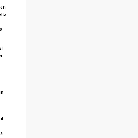
ten
olla
ja
si
a
s
in
at
tä