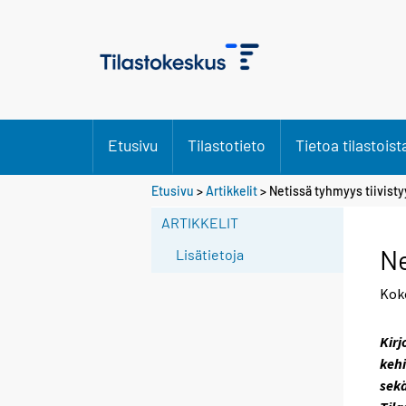
Etusivu
Tilastotieto
Tietoa tilastoist
S
Etusivu
>
Artikkelit
> Netissä tyhmyys tiivis
i
ARTIKKELIT
i
r
Ne
Lisätietoja
r
y
Kok
t
t
Kirj
o
kehi
i
sekä
s