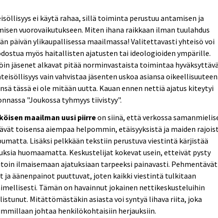
isöllisyys ei käytä rahaa, sillä toiminta perustuu antamisen ja
isen vuorovaikutukseen. Miten ihana raikkaan ilman tuulahdus
n päivän ylikaupallisessa maailmassa! Valitettavasti yhteisö voi
ostua myös haitallisten ajatusten tai ideologioiden ympärille.
öin jäsenet alkavat pitää norminvastaista toimintaa hyväksyttäv
hteisöllisyys vain vahvistaa jäsenten uskoa asiansa oikeellisuuteen
nsä tässä ei ole mitään uutta. Kauan ennen nettiä ajatus kiteytyi
nnassa "Joukossa tyhmyys tiivistyy".
köisen maailman uusi piirre
on siinä, että verkossa samanmielis
ävät toisensa aiempaa helpommin, etäisyyksistä ja maiden rajois
pumatta. Lisäksi pelkkään tekstiin perustuva viestintä kärjistää
uksia huomaamatta. Keskustelijat kokevat usein, etteivät pysty
toin ilmaisemaan ajatuksiaan tarpeeksi painavasti. Pehmentävät
t ja äänenpainot puuttuvat, joten kaikki viestintä tulkitaan
aimellisesti. Tämän on havainnut jokainen nettikeskusteluihin
listunut. Mitättömästäkin asiasta voi syntyä lihava riita, joka
mmillaan johtaa henkilökohtaisiin herjauksiin.