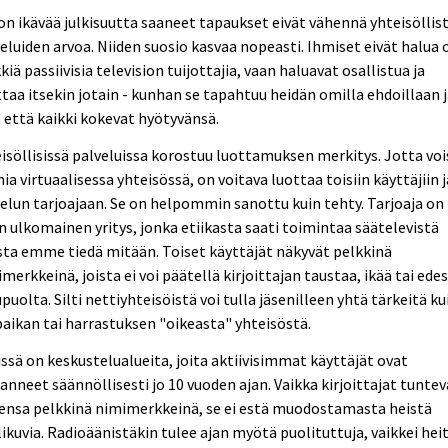
on ikävää julkisuutta saaneet tapaukset eivät vähennä yhteisöllis
eluiden arvoa. Niiden suosio kasvaa nopeasti. Ihmiset eivät halua 
kiä passiivisia television tuijottajia, vaan haluavat osallistua ja
taa itsekin jotain - kunhan se tapahtuu heidän omilla ehdoillaan 
, että kaikki kokevat hyötyvänsä.
isöllisissä palveluissa korostuu luottamuksen merkitys. Jotta voi
ia virtuaalisessa yhteisössä, on voitava luottaa toisiin käyttäjiin j
elun tarjoajaan. Se on helpommin sanottu kuin tehty. Tarjoaja on
n ulkomainen yritys, jonka etiikasta saati toimintaa säätelevistä
sta emme tiedä mitään. Toiset käyttäjät näkyvät pelkkinä
merkkeinä, joista ei voi päätellä kirjoittajan taustaa, ikää tai ede
puolta. Silti nettiyhteisöistä voi tulla jäsenilleen yhtä tärkeitä ku
aikan tai harrastuksen "oikeasta" yhteisöstä.
ssä on keskustelualueita, joita aktiivisimmat käyttäjät ovat
anneet säännöllisesti jo 10 vuoden ajan. Vaikka kirjoittajat tuntev
ensa pelkkinä nimimerkkeinä, se ei estä muodostamasta heistä
ikuvia. Radioäänistäkin tulee ajan myötä puolituttuja, vaikkei hei