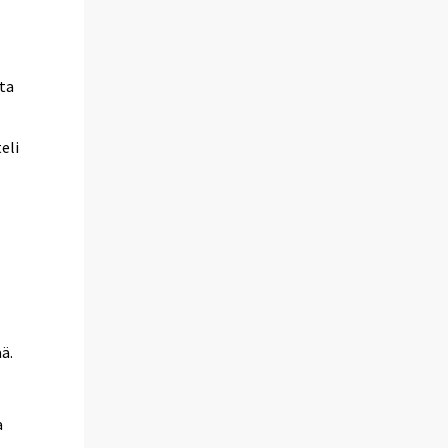
tta
eli
ä.
a