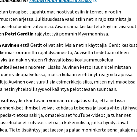
astokeskuksen
Tieto&trendit-lehdessä 8/2007
lan traagiset tapahtumat nostivat esiin internetin roolin
nuorten arjessa. Julkisuudessa vaadittiin netin rajoittamista ja
ustelualueiden valvontaa. Aivan sama keskustelu käytiin viisi vuo
ten
Petri Gerdtin
räjäytettyä pommin Myyrmannissa.
ä
Auvinen
että Gerdt olivat aktiivisia netin käyttäjiä. Gerdt keskust
kemia-foorumilla räjähdysaineista, Auvisella tiedetään olleen
eyksiä ainakin yhteen Yhdysvalloissa kouluammuskelua
nitelleeseen nuoreen. Lisäksi Auvinen kertoi suunnitelmistaan
uben videopalvelussa, mutta kukaan ei ehtinyt reagoida ajoissa.
t ja Auvinen ovat surullisia esimerkkejä siitä, miten nyt muodissa
a netin yhteisöllisyys voi kääntyä pelottavaan suuntaan.
isöllisyyden kantavana voimana on ajatus siitä, että netissä
nhenkiset ihmiset voivat kohdata toisensa ja luoda yhteistä hyvä
pedia-tietosanakirja, omatekoiset YouTube-videot ja tuhannet
ustelualueet tulvivat tietoa ja kokemuksia, jotka hyödyttävät
kea. Tieto lisääntyy jaettaessa ja palaa moninkertaisena jakajans