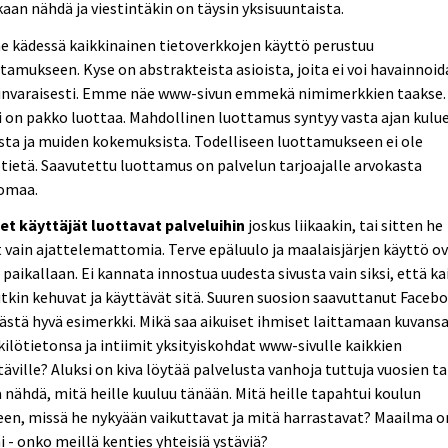
aan nähdä ja viestintäkin on täysin yksisuuntaista.
e kädessä kaikkinainen tietoverkkojen käyttö perustuu
tamukseen. Kyse on abstrakteista asioista, joita ei voi havainnoid
tinvaraisesti. Emme näe www-sivun emmekä nimimerkkien taakse.
i on pakko luottaa. Mahdollinen luottamus syntyy vasta ajan kulu
ta ja muiden kokemuksista. Todelliseen luottamukseen ei ole
tietä. Saavutettu luottamus on palvelun tarjoajalle arvokasta
omaa.
et käyttäjät luottavat palveluihin
joskus liikaakin, tai sitten he
 vain ajattelemattomia. Terve epäluulo ja maalaisjärjen käyttö o
 paikallaan. Ei kannata innostua uudesta sivusta vain siksi, että ka
kin kehuvat ja käyttävät sitä. Suuren suosion saavuttanut Faceb
ästä hyvä esimerkki. Mikä saa aikuiset ihmiset laittamaan kuvansa
ilötietonsa ja intiimit yksityiskohdat www-sivulle kaikkien
äville? Aluksi on kiva löytää palvelusta vanhoja tuttuja vuosien t
 nähdä, mitä heille kuuluu tänään. Mitä heille tapahtui koulun
een, missä he nykyään vaikuttavat ja mitä harrastavat? Maailma o
i - onko meillä kenties yhteisiä ystäviä?