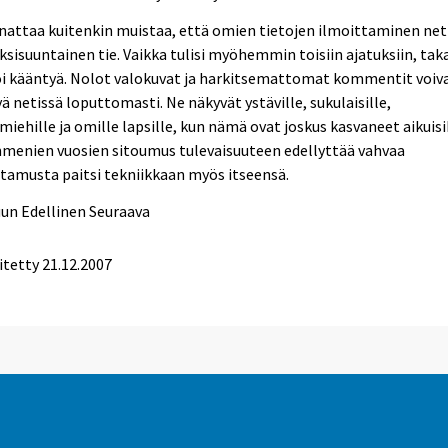
attaa kuitenkin muistaa, että omien tietojen ilmoittaminen net
ksisuuntainen tie. Vaikka tulisi myöhemmin toisiin ajatuksiin, tak
oi kääntyä. Nolot valokuvat ja harkitsemattomat kommentit voiv
yä netissä loputtomasti. Ne näkyvät ystäville, sukulaisille,
miehille ja omille lapsille, kun nämä ovat joskus kasvaneet aikuisi
menien vuosien sitoumus tulevaisuuteen edellyttää vahvaa
tamusta paitsi tekniikkaan myös itseensä.
uun
Edellinen
Seuraava
itetty
21.12.2007