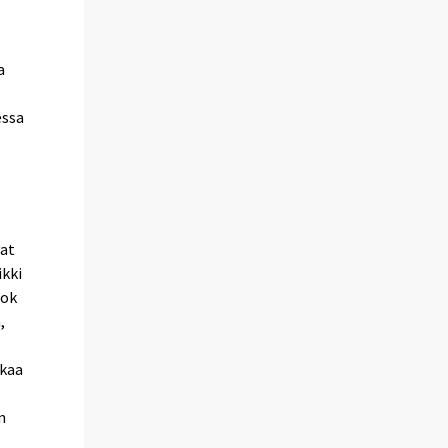
a
essa
vat
ikki
ook
,
akaa
n