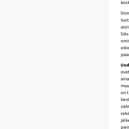
kosk
Viim
luot
ais
Siks
omis
oiko
pää
Uud
ovat
aina
muut
on t
henk
näht
sekä
jälk
pien