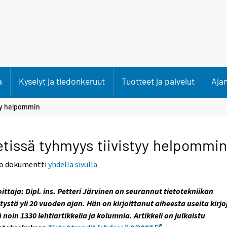
a
Kyselyt ja tiedonkeruut
Tuotteet ja palvelut
Aja
tyy helpommin
tissä tyhmyys tiivistyy helpommin
o dokumentti
yhdellä sivulla
oittaja: Dipl. ins. Petteri Järvinen on seurannut tietotekniikan
tystä yli 20 vuoden ajan. Hän on kirjoittanut aiheesta useita kirjo
 noin 1330 lehtiartikkelia ja kolumnia. Artikkeli on julkaistu