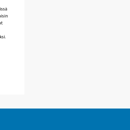
issä
aisin
at
ksi.