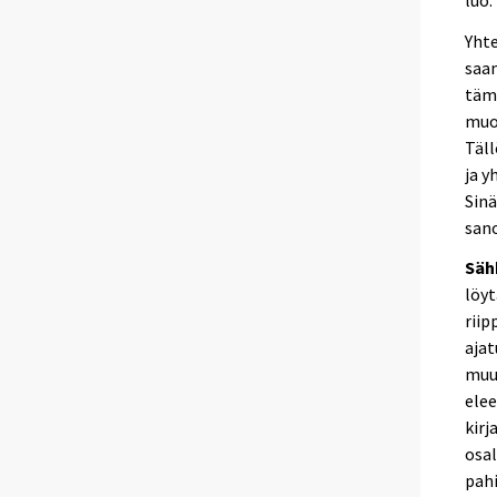
Yhte
saam
tämä
muod
Täll
ja y
Sinä
sano
Säh
löyt
riip
ajat
muu
elee
kirj
osal
pahi