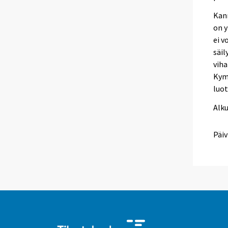
Kann
on y
ei v
säil
viha
Kym
luot
Alk
Päiv