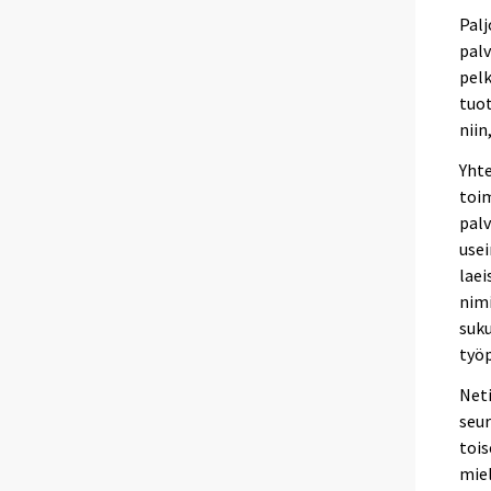
Palj
palv
pelk
tuot
niin
Yhte
toim
palv
usei
laei
nimi
suku
työp
Neti
seur
tois
miel