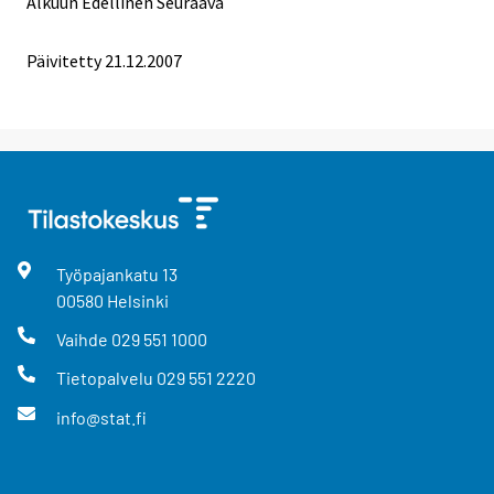
Alkuun
Edellinen
Seuraava
Päivitetty
21.12.2007
Työpajankatu
13
00580
Helsinki
Vaihde
029 551 1000
Tietopalvelu
029 551 2220
info@stat.fi