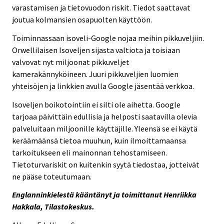
varastamisen ja tietovuodon riskit. Tiedot saattavat
joutua kolmansien osapuolten käyttöön.
Toiminnassaan isoveli-Google nojaa meihin pikkuveljiin.
Orwellilaisen Isoveljen sijasta valtiota ja toisiaan
valvovat nyt miljoonat pikkuveljet
kamerakännyköineen. Juuri pikkuveljien luomien
yhteisöjen ja linkkien avulla Google jäsentää verkkoa.
Isoveljen boikotointiin ei silti ole aihetta. Google
tarjoaa päivittäin edullisia ja helposti saatavilla olevia
palveluitaan miljoonille käyttäjille. Yleensä se ei käytä
keräämäänsä tietoa muuhun, kuin ilmoittamaansa
tarkoitukseen eli mainonnan tehostamiseen.
Tietoturvariskit on kuitenkin syytä tiedostaa, jotteivät
ne pääse toteutumaan.
Englanninkielestä kääntänyt ja toimittanut Henriikka
Hakkala, Tilastokeskus.