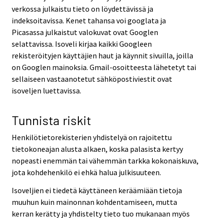
verkossa julkaistu tieto on löydettävissä ja
indeksoitavissa. Kenet tahansa voi googlata ja
Picasassa julkaistut valokuvat ovat Googlen
selattavissa. Isoveli kirjaa kaikki Googleen
rekisteröityjen käyttäjien haut ja käynnit sivuilla, joilla
on Googlen mainoksia. Gmail-osoitteesta lähetetyt tai
sellaiseen vastaanotetut sähköpostiviestit ovat
isoveljen luettavissa.
Tunnista riskit
Henkilötietorekisterien yhdistelyä on rajoitettu
tietokoneajan alusta alkaen, koska palasista kertyy
nopeasti enemmän tai vähemmän tarkka kokonaiskuva,
jota kohdehenkilö ei ehkä halua julkisuuteen.
Isoveljien ei tiedetä käyttäneen keräämiään tietoja
muuhun kuin mainonnan kohdentamiseen, mutta
kerran kerätty ja yhdistelty tieto tuo mukanaan myös