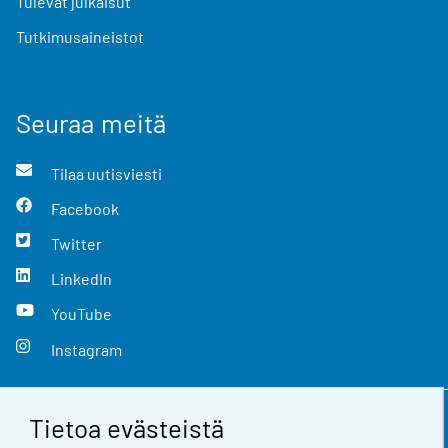
Tulevat julkaisut
Tutkimusaineistot
Seuraa meitä
Tilaa uutisviesti
Facebook
Twitter
LinkedIn
YouTube
Instagram
Tietoa evästeistä
Yhteystiedot