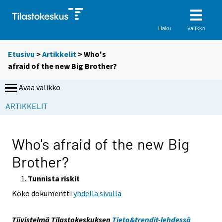
Valikko
Haku
Etusivu
>
Artikkelit
> Who's
afraid of the new Big Brother?
Avaa valikko
S
ARTIKKELIT
i
i
r
Who's afraid of the new Big
r
Brother?
y
t
Tunnista riskit
t
Koko dokumentti
yhdellä sivulla
o
i
s
Tiivistelmä Tilastokeskuksen
Tieto&trendit-lehdessä