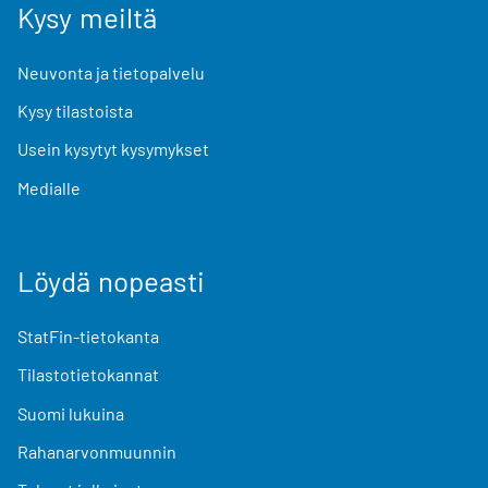
Kysy meiltä
Neuvonta ja tietopalvelu
Kysy tilastoista
Usein kysytyt kysymykset
Medialle
Löydä nopeasti
StatFin-tietokanta
Tilastotietokannat
Suomi lukuina
Rahanarvonmuunnin