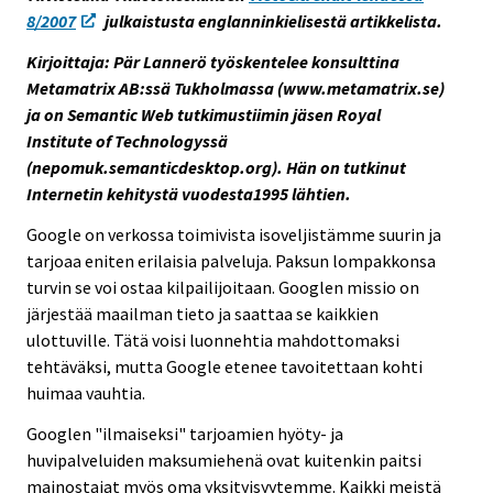
e
8/2007
julkaistusta englanninkielisestä artikkelista.
e
Kirjoittaja: Pär Lannerö työskentelee konsulttina
n
Metamatrix AB:ssä Tukholmassa (www.metamatrix.se)
p
ja on Semantic Web tutkimustiimin jäsen Royal
a
Institute of Technologyssä
l
(nepomuk.semanticdesktop.org). Hän on tutkinut
v
Internetin kehitystä vuodesta1995 lähtien.
e
l
Google on verkossa toimivista isoveljistämme suurin ja
u
tarjoaa eniten erilaisia palveluja. Paksun lompakkonsa
u
turvin se voi ostaa kilpailijoitaan. Googlen missio on
n
järjestää maailman tieto ja saattaa se kaikkien
.
ulottuville. Tätä voisi luonnehtia mahdottomaksi
tehtäväksi, mutta Google etenee tavoitettaan kohti
huimaa vauhtia.
Googlen "ilmaiseksi" tarjoamien hyöty- ja
huvipalveluiden maksumiehenä ovat kuitenkin paitsi
mainostajat myös oma yksityisyytemme. Kaikki meistä