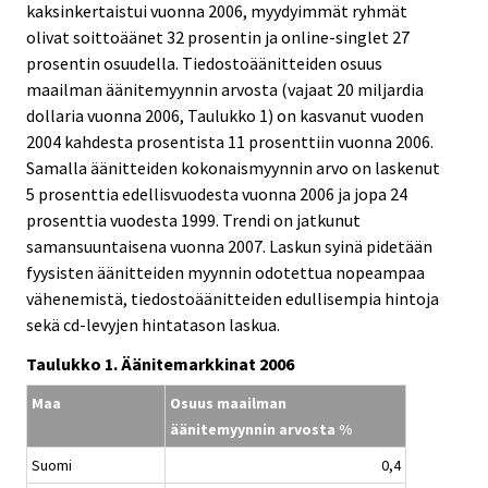
kaksinkertaistui vuonna 2006, myydyimmät ryhmät
olivat soittoäänet 32 prosentin ja online-singlet 27
prosentin osuudella. Tiedostoäänitteiden osuus
maailman äänitemyynnin arvosta (vajaat 20 miljardia
dollaria vuonna 2006, Taulukko 1) on kasvanut vuoden
2004 kahdesta prosentista 11 prosenttiin vuonna 2006.
Samalla äänitteiden kokonaismyynnin arvo on laskenut
5 prosenttia edellisvuodesta vuonna 2006 ja jopa 24
prosenttia vuodesta 1999. Trendi on jatkunut
samansuuntaisena vuonna 2007. Laskun syinä pidetään
fyysisten äänitteiden myynnin odotettua nopeampaa
vähenemistä, tiedostoäänitteiden edullisempia hintoja
sekä cd-levyjen hintatason laskua.
Taulukko 1. Äänitemarkkinat 2006
Maa
Osuus maailman
äänitemyynnin arvosta %
Suomi
0,4