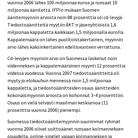
vuonna 2006 lähes 100 miljoonaa euroa ja runsaat 10
miljoonaa äänitettä. IFPIn mukaan Suomen
äänitemyynnin arvosta noin 88 prosenttia oli cd-levyjä.
Tiedostoäänitteitä myytiin ÄKT:n jäsenyhtiöistä 1,6
miljoonaa kappaletta kaikkiaan 1,5 miljoonalla eurolla.
Kappalemäärä on lähes puolitoistakertainen, myynnin
arvo lähes kaksinkertainen edellisvuoteen verrattuna.
Cd-levyjen myynnin arvo on Suomessa laskenut noin
viidenneksen ja kappalemääräinen myynti 12 prosenttia
viidessä vuodessa. Vuonna 2007 tiedostoäänitteitä oli
myyty jo elokuuhun mennessä noin 1,5 miljoonaa
kappaletta, ja tiedostoäänitteiden osuus äänitteiden
kokonaismyynnin arvosta on kohonnut 3-4 prosenttiin.
Osuus on vielä selvästi maailman keskiarvoa (11
prosenttia vuonna 2006) pienempi.
Suomessa tiedostoäänitemyynnin suurimmat ryhmät
vuonna 2006 olivat soittoäänet runsaan kolmanneksen
osuudella, online-singlet vajaan kolmanneksen ja