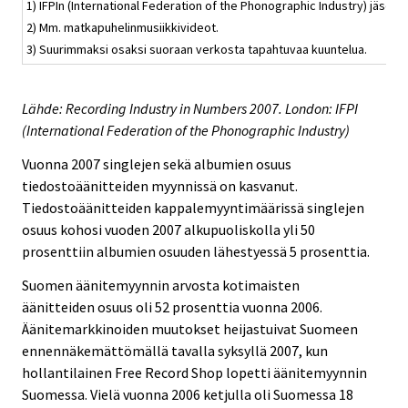
1) IFPIn (International Federation of the Phonographic Industry) jäsenm
2) Mm. matkapuhelinmusiikkivideot.
3) Suurimmaksi osaksi suoraan verkosta tapahtuvaa kuuntelua.
Lähde: Recording Industry in Numbers 2007. London: IFPI
(International Federation of the Phonographic Industry)
Vuonna 2007 singlejen sekä albumien osuus
tiedostoäänitteiden myynnissä on kasvanut.
Tiedostoäänitteiden kappalemyyntimäärissä singlejen
osuus kohosi vuoden 2007 alkupuoliskolla yli 50
prosenttiin albumien osuuden lähestyessä 5 prosenttia.
Suomen äänitemyynnin arvosta kotimaisten
äänitteiden osuus oli 52 prosenttia vuonna 2006.
Äänitemarkkinoiden muutokset heijastuivat Suomeen
ennennäkemättömällä tavalla syksyllä 2007, kun
hollantilainen Free Record Shop lopetti äänitemyynnin
Suomessa. Vielä vuonna 2006 ketjulla oli Suomessa 18