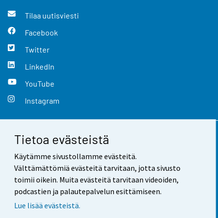
Tilaa uutisviesti
Facebook
Twitter
LinkedIn
YouTube
Instagram
Tietoa evästeistä
Yhteystiedot
Käytämme sivustollamme evästeitä.
Palaute
Välttämättömiä evästeitä tarvitaan, jotta sivusto
toimii oikein. Muita evästeitä tarvitaan videoiden,
Käyttöehdot
podcastien ja palautepalvelun esittämiseen.
Tietosuoja
Lue lisää evästeistä.