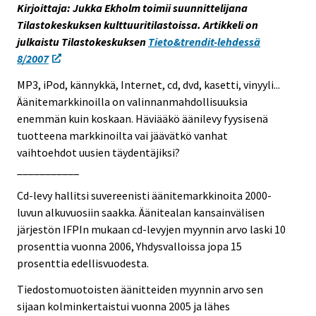
Kirjoittaja: Jukka Ekholm toimii suunnittelijana
e
Tilastokeskuksen kulttuuritilastoissa. Artikkeli on
e
julkaistu Tilastokeskuksen
Tieto&trendit-lehdessä
n
8/2007
p
a
MP3, iPod, kännykkä, Internet, cd, dvd, kasetti, vinyyli...
l
Äänitemarkkinoilla on valinnanmahdollisuuksia
v
enemmän kuin koskaan. Häviääkö äänilevy fyysisenä
e
tuotteena markkinoilta vai jäävätkö vanhat
l
vaihtoehdot uusien täydentäjiksi?
u
___________
u
Cd-levy hallitsi suvereenisti äänitemarkkinoita 2000-
n
luvun alkuvuosiin saakka. Äänitealan kansainvälisen
.
järjestön IFPIn mukaan cd-levyjen myynnin arvo laski 10
prosenttia vuonna 2006, Yhdysvalloissa jopa 15
prosenttia edellisvuodesta.
Tiedostomuotoisten äänitteiden myynnin arvo sen
sijaan kolminkertaistui vuonna 2005 ja lähes