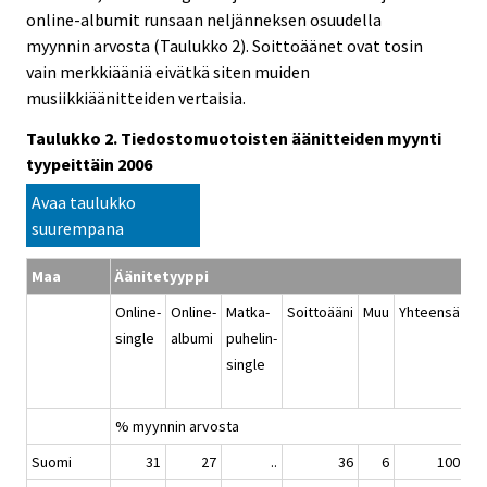
online-albumit runsaan neljänneksen osuudella
myynnin arvosta (Taulukko 2). Soittoäänet ovat tosin
vain merkkiääniä eivätkä siten muiden
musiikkiäänitteiden vertaisia.
Taulukko 2. Tiedostomuotoisten äänitteiden myynti
tyypeittäin 2006
Avaa taulukko
suurempana
Maa
Äänitetyyppi
Online-
Online-
Matka-
Soittoääni
Muu
Yhteensä
Ti
single
albumi
puhelin-
os
single
ää
ar
% myynnin arvosta
%
Suomi
31
27
..
36
6
100