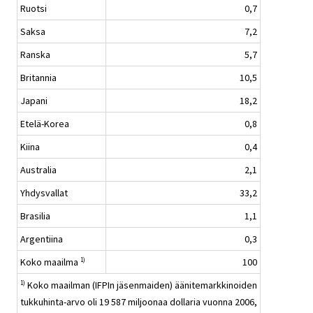
Ruotsi
0,7
Saksa
7,2
Ranska
5,7
Britannia
10,5
Japani
18,2
Etelä-Korea
0,8
Kiina
0,4
Australia
2,1
Yhdysvallat
33,2
Brasilia
1,1
Argentiina
0,3
Koko maailma
100
1)
Koko maailman (IFPIn jäsenmaiden) äänitemarkkinoiden
1)
tukkuhinta-arvo oli 19 587 miljoonaa dollaria vuonna 2006,