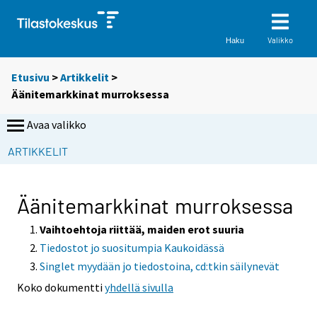
Valikko
Haku
Etusivu
>
Artikkelit
>
Äänitemarkkinat murroksessa
Avaa valikko
S
ARTIKKELIT
i
i
r
Äänitemarkkinat murroksessa
r
y
Vaihtoehtoja riittää, maiden erot suuria
t
Tiedostot jo suositumpia Kaukoidässä
t
Singlet myydään jo tiedostoina, cd:tkin säilynevät
o
Koko dokumentti
yhdellä sivulla
i
s