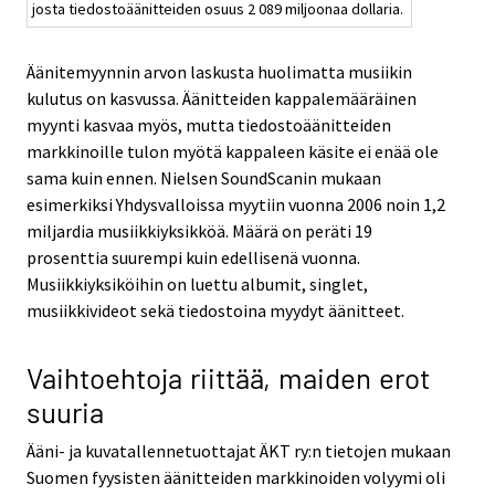
josta tiedostoäänitteiden osuus 2 089 miljoonaa dollaria.
Äänitemyynnin arvon laskusta huolimatta musiikin
kulutus on kasvussa. Äänitteiden kappalemääräinen
myynti kasvaa myös, mutta tiedostoäänitteiden
markkinoille tulon myötä kappaleen käsite ei enää ole
sama kuin ennen. Nielsen SoundScanin mukaan
esimerkiksi Yhdysvalloissa myytiin vuonna 2006 noin 1,2
miljardia musiikkiyksikköä. Määrä on peräti 19
prosenttia suurempi kuin edellisenä vuonna.
Musiikkiyksiköihin on luettu albumit, singlet,
musiikkivideot sekä tiedostoina myydyt äänitteet.
Vaihtoehtoja riittää, maiden erot
suuria
Ääni- ja kuvatallennetuottajat ÄKT ry:n tietojen mukaan
Suomen fyysisten äänitteiden markkinoiden volyymi oli