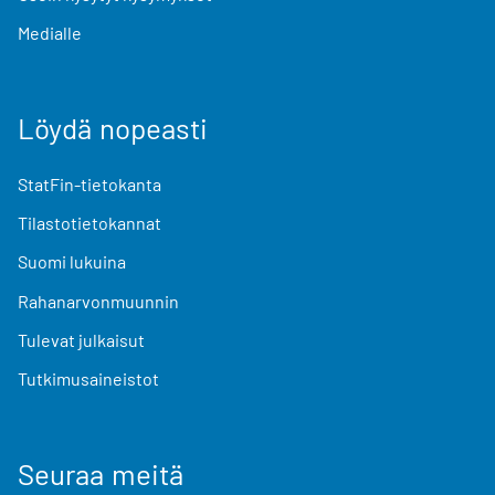
Medialle
Löydä nopeasti
StatFin-tietokanta
Tilastotietokannat
Suomi lukuina
Rahanarvonmuunnin
Tulevat julkaisut
Tutkimusaineistot
Seuraa meitä