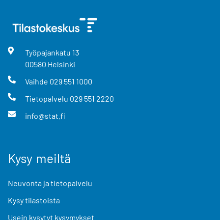
Työpajankatu
13
00580
Helsinki
Vaihde
029 551 1000
Tietopalvelu
029 551 2220
info@stat.fi
Kysy meiltä
Neuvonta ja tietopalvelu
Kysy tilastoista
Usein kysytyt kysymykset