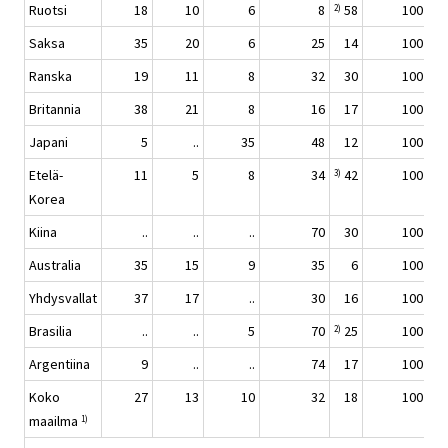
Ruotsi
18
10
6
8
58
100
2)
Saksa
35
20
6
25
14
100
Ranska
19
11
8
32
30
100
Britannia
38
21
8
16
17
100
Japani
5
..
35
48
12
100
Etelä-
11
5
8
34
42
100
3)
Korea
Kiina
..
..
..
70
30
100
Australia
35
15
9
35
6
100
Yhdysvallat
37
17
..
30
16
100
Brasilia
..
..
5
70
25
100
2)
Argentiina
9
..
..
74
17
100
Koko
27
13
10
32
18
100
maailma
1)