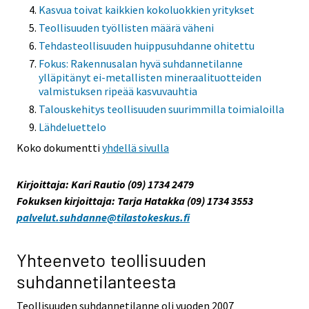
Kasvua toivat kaikkien kokoluokkien yritykset
Teollisuuden työllisten määrä väheni
Tehdasteollisuuden huippusuhdanne ohitettu
Fokus: Rakennusalan hyvä suhdannetilanne
ylläpitänyt ei-metallisten mineraalituotteiden
valmistuksen ripeää kasvuvauhtia
Talouskehitys teollisuuden suurimmilla toimialoilla
Lähdeluettelo
Koko dokumentti
yhdellä sivulla
Kirjoittaja: Kari Rautio (09) 1734 2479
Fokuksen kirjoittaja: Tarja Hatakka (09) 1734 3553
palvelut.suhdanne@tilastokeskus.fi
Yhteenveto teollisuuden
suhdannetilanteesta
Teollisuuden suhdannetilanne oli vuoden 2007