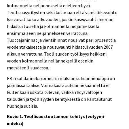
kolmannella neljänneksellä edelleen hyvä.
Teollisuusyritysten sekä kotimaan että vientiliikevaihto
kasvoivat koko alkuvuoden, joskin kasvuvauhti hieman
hidastui toisella ja kolmannella neljänneksellä
ensimmäiseen neljännekseen verrattuna.
Tuottajahinnat ja vientihinnat nousivat pari prosenttia
vuodentakaisesta ja nousuvauhti hidastui vuoden 2007
alkuun verrattuna. Teollisuuden työllisyys heikkeni
vuoden kolmannella neljänneksellä etenkin
metsäteollisuudessa.
EK:n suhdannebarometrin mukaan suhdannehuippu on
jäämässä taakse. Voimakasta suhdannekäännettä ei
kuitenkaan uskota tulevan, vaikka Yhdysvaltojen
talouden ja työllisyyden kehityksestä on kantautunut
huonoja uutisia.
Kuvio 1. Teollisuustuotannon kehitys (volyymi-
indeksi)