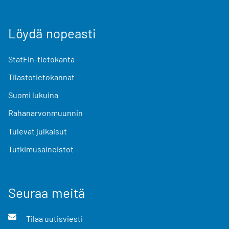
Löydä nopeasti
StatFin-tietokanta
Tilastotietokannat
Suomi lukuina
Rahanarvonmuunnin
Tulevat julkaisut
Tutkimusaineistot
Seuraa meitä
Tilaa uutisviesti