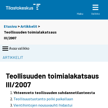
Valikko
Haku
Etusivu
>
Artikkelit
>
Teollisuuden toimialakatsaus
III/2007
Avaa valikko
ARTIKKELIT
Teollisuuden toimialakatsaus
III/2007
Yhteenveto teollisuuden suhdannetilanteesta
Teollisuustuotanto polki paikallaan
Vientihintojen nousuvauhti hidastui