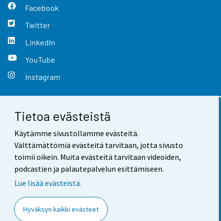
Facebook
Twitter
LinkedIn
YouTube
Instagram
Tietoa evästeistä
Yhteystiedot
Käytämme sivustollamme evästeitä.
Palaute
Välttämättömiä evästeitä tarvitaan, jotta sivusto
toimii oikein. Muita evästeitä tarvitaan videoiden,
Käyttöehdot
podcastien ja palautepalvelun esittämiseen.
Tietosuoja
Lue lisää evästeistä.
Saavutettavuus
Hyväksyn kaikki evästeet
Tietoa sivustosta