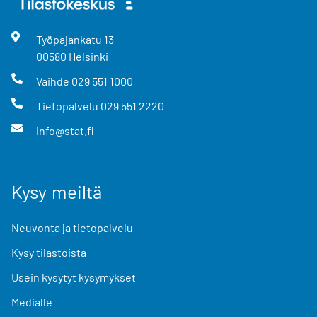
Työpajankatu
13
00580
Helsinki
Vaihde
029 551 1000
Tietopalvelu
029 551 2220
info@stat.fi
Kysy meiltä
Neuvonta ja tietopalvelu
Kysy tilastoista
Usein kysytyt kysymykset
Medialle