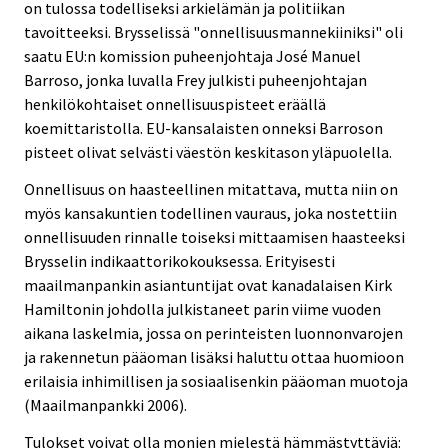
on tulossa todelliseksi arkielämän ja politiikan
tavoitteeksi. Brysselissä "onnellisuusmannekiiniksi" oli
saatu EU:n komission puheenjohtaja José Manuel
Barroso, jonka luvalla Frey julkisti puheenjohtajan
henkilökohtaiset onnellisuuspisteet eräällä
koemittaristolla. EU-kansalaisten onneksi Barroson
pisteet olivat selvästi väestön keskitason yläpuolella.
Onnellisuus on haasteellinen mitattava, mutta niin on
myös kansakuntien todellinen vauraus, joka nostettiin
onnellisuuden rinnalle toiseksi mittaamisen haasteeksi
Brysselin indikaattorikokouksessa. Erityisesti
maailmanpankin asiantuntijat ovat kanadalaisen Kirk
Hamiltonin johdolla julkistaneet parin viime vuoden
aikana laskelmia, jossa on perinteisten luonnonvarojen
ja rakennetun pääoman lisäksi haluttu ottaa huomioon
erilaisia inhimillisen ja sosiaalisenkin pääoman muotoja
(Maailmanpankki 2006).
Tulokset voivat olla monien mielestä hämmästyttäviä: