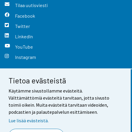
Tilaa uutisviesti
Facebook
Twitter
LinkedIn
YouTube
Instagram
Tietoa evästeistä
Yhteystiedot
Käytämme sivustollamme evästeitä.
Palaute
Välttämättömiä evästeitä tarvitaan, jotta sivusto
toimii oikein. Muita evästeitä tarvitaan videoiden,
Käyttöehdot
podcastien ja palautepalvelun esittämiseen.
Tietosuoja
Lue lisää evästeistä.
Saavutettavuus