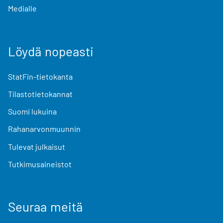
Medialle
Löydä nopeasti
StatFin-tietokanta
Tilastotietokannat
Suomi lukuina
Rahanarvonmuunnin
Tulevat julkaisut
Tutkimusaineistot
Seuraa meitä