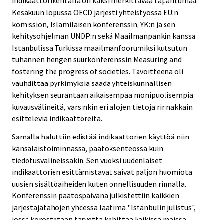
indikaattorikentällä oli kaksi merkittävää tapahtumaa.
Kesäkuun lopussa OECD järjesti yhteistyössä EU:n
komission, Islamilaisen konferenssin, YK:n ja sen
kehitysohjelman UNDP:n sekä Maailmanpankin kanssa
Istanbulissa Turkissa maailmanfoorumiksi kutsutun
tuhannen hengen suurkonferenssin Measuring and
fostering the progress of societies. Tavoitteena oli
vauhdittaa pyrkimyksiä saada yhteiskunnallisen
kehityksen seurantaan aikaisempaa monipuolisempia
kuvausvälineitä, varsinkin eri alojen tietoja rinnakkain
esitteleviä indikaattoreita.
Samalla haluttiin edistää indikaattorien käyttöä niin
kansalaistoiminnassa, päätöksenteossa kuin
tiedotusvälineissäkin. Sen vuoksi uudenlaiset
indikaattorien esittämistavat saivat paljon huomiota
uusien sisältöaiheiden kuten onnellisuuden rinnalla.
Konferenssin päätöspäivänä julkistettiin kaikkien
järjestäjätahojen yhdessä laatima "Istanbulin julistus",
jossa korostetaan tarvetta kehittää kaikissa maissa