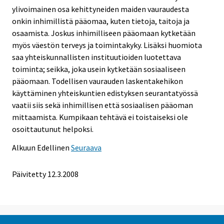
ylivoimainen osa kehittyneiden maiden vauraudesta
onkin inhimillistä pääomaa, kuten tietoja, taitoja ja
osaamista. Joskus inhimilliseen pääomaan kytketään
myös väestön terveys ja toimintakyky. Lisäksi huomiota
saa yhteiskunnallisten instituutioiden luotettava
toiminta; seikka, joka usein kytketään sosiaaliseen
pääomaan. Todellisen vaurauden laskentakehikon
käyttäminen yhteiskuntien edistyksen seurantatyössä
vaatii siis sekä inhimillisen että sosiaalisen pääoman
mittaamista. Kumpikaan tehtävä ei toistaiseksi ole
osoittautunut helpoksi.
Alkuun
Edellinen
Seuraava
Päivitetty
12.3.2008