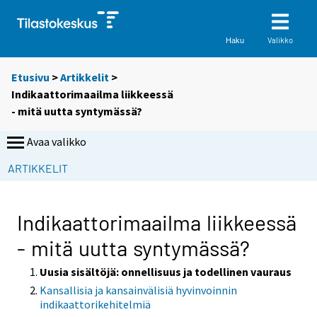
Valikko
Haku
Etusivu
>
Artikkelit
>
Indikaattorimaailma liikkeessä
- mitä uutta syntymässä?
Avaa valikko
ARTIKKELIT
Indikaattorimaailma liikkeessä
- mitä uutta syntymässä?
Uusia sisältöjä: onnellisuus ja todellinen vauraus
Kansallisia ja kansainvälisiä hyvinvoinnin
indikaattorikehitelmiä