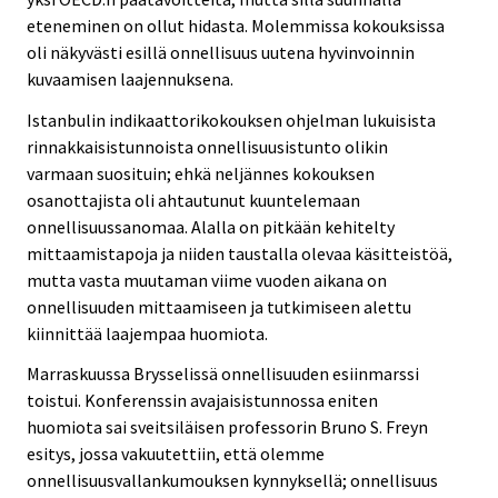
eteneminen on ollut hidasta. Molemmissa kokouksissa
oli näkyvästi esillä onnellisuus uutena hyvinvoinnin
kuvaamisen laajennuksena.
Istanbulin indikaattorikokouksen ohjelman lukuisista
rinnakkaisistunnoista onnellisuusistunto olikin
varmaan suosituin; ehkä neljännes kokouksen
osanottajista oli ahtautunut kuuntelemaan
onnellisuussanomaa. Alalla on pitkään kehitelty
mittaamistapoja ja niiden taustalla olevaa käsitteistöä,
mutta vasta muutaman viime vuoden aikana on
onnellisuuden mittaamiseen ja tutkimiseen alettu
kiinnittää laajempaa huomiota.
Marraskuussa Brysselissä onnellisuuden esiinmarssi
toistui. Konferenssin avajaisistunnossa eniten
huomiota sai sveitsiläisen professorin Bruno S. Freyn
esitys, jossa vakuutettiin, että olemme
onnellisuusvallankumouksen kynnyksellä; onnellisuus