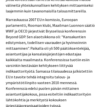
välineitä yhteiskunnallisen kehityksen mittaamiseksi
laajemmin kuin tavanomaisilla talousmittareilla.
Marraskuussa 2007 EU:n komissio, Euroopan
parlamentti, Rooman klubi, Maailman Luonnon säätiö
WWF ja OECD järjestivät Brysselissä konferenssin
Beyond GDP. Sen alaotsikkona oli: "Kansakuntien
edistymisen, todellisen vaurauden ja hyvinvoinnin
mittaaminen". Paikalla oli yli 500 päätöksentekijää,
asiantuntijaa ja kansalaisjärjestöjen edustajaa
kaikkialta maailmasta. Konferenssissa tuotiin esiin
varsinkin kestävään kehitykseen liittyvää
indikaattorityötä. Samassa tilaisuudessa julkistettiin
EU:n tavoite tehdä integroitu talous- ja
ympäristötilinpito vuoteen 2010 mennessä.
Konferenssia edelsi puolen päivän mittainen
asiantuntijakokous, jossa esiteltiin indikaattorityön
lähtökohtia ja merkitystä kokouksen
järjestäjäorganisaatioiden työssä.