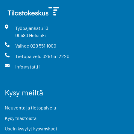
Työpajankatu
13
00580
Helsinki
Vaihde
029 551 1000
Tietopalvelu
029 551 2220
info@stat.fi
Kysy meiltä
Neuvonta ja tietopalvelu
Kysy tilastoista
Usein kysytyt kysymykset