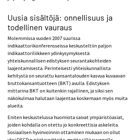
Uusia sisältöjä: onnellisuus ja
todellinen vauraus
Molemmissa vuoden 2007 suurissa
indikaattorikonferensseissa keskusteltiin paljon
indikaattoriliikkeen ydinkysymyksestä:
yhteiskunnallisen edistyksen seurantakohteiden
laajentamisesta. Perinteisesti yhteiskunnallista
kehitystä on seurattu kansantalouden kasvua kuvaavan
bruttokansantuotteen (BKT) avulla. Edistyksen
mittarina BKT on kuitenkin rajallinen, ja siksi sen
näkökulmaa halutaan laajentaa koskemaan myös muita
alueita.
Eniten keskustelussa huomiota saivat ympäristöasiat,
joiden kohdalla on otettu jo konkreettisia askeleita.
Sosiaalisen hyvinvoinnin ottaminen mukaan on ollut
yksi OECD:n päätavoitteita, mutta sillä suunnalla