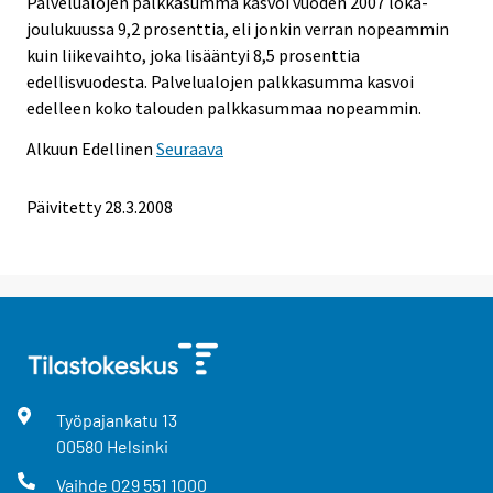
Palvelualojen palkkasumma kasvoi vuoden 2007 loka-
joulukuussa 9,2 prosenttia, eli jonkin verran nopeammin
kuin liikevaihto, joka lisääntyi 8,5 prosenttia
edellisvuodesta. Palvelualojen palkkasumma kasvoi
edelleen koko talouden palkkasummaa nopeammin.
Alkuun
Edellinen
Seuraava
Päivitetty
28.3.2008
Työpajankatu
13
00580
Helsinki
Vaihde
029 551 1000