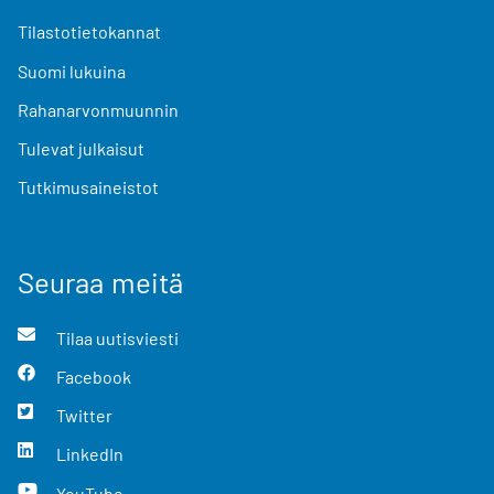
Tilastotietokannat
Suomi lukuina
Rahanarvonmuunnin
Tulevat julkaisut
Tutkimusaineistot
Seuraa meitä
Tilaa uutisviesti
Facebook
Twitter
LinkedIn
YouTube