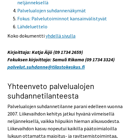
neljänneksellä
Palvelualojen suhdannenäkymät
Fokus: Palvelutoiminnot kansainvälistyvät
Lähdeluettelo
Koko dokumentti
yhdellä sivulla
Kirjoittaja: Katja Äijö (09 1734 2659)
Fokuksen kirjoittaja: Samuli Rikama (09 1734 3324)
palvelut.suhdanne@tilastokeskus.fi
Yhteenveto palvelualojen
suhdannetilanteesta
Palvelualojen suhdannetilanne parani edelleen vuonna
2007. Liikevaihdon kehitys jatkui hyvänä viimeisellä
neljänneksellä, vaikka hiipuikin hieman alkuvuodesta.
Liikevaihdon kasvu nopeutui kaikilla päätoimialoilla
lukuun ottamatta majoitus- ja ravitsemistoimintaa,