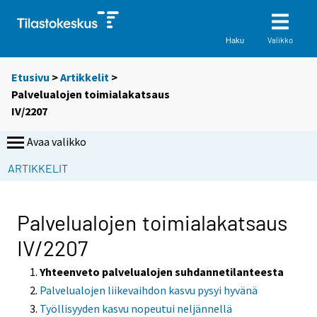
Valikko
Haku
Etusivu
>
Artikkelit
>
Palvelualojen toimialakatsaus
IV/2207
Avaa valikko
ARTIKKELIT
Palvelualojen toimialakatsaus
IV/2207
Yhteenveto palvelualojen suhdannetilanteesta
Palvelualojen liikevaihdon kasvu pysyi hyvänä
Työllisyyden kasvu nopeutui neljännellä