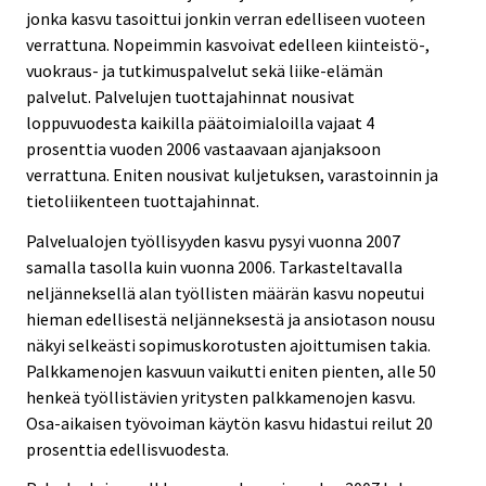
jonka kasvu tasoittui jonkin verran edelliseen vuoteen
verrattuna. Nopeimmin kasvoivat edelleen kiinteistö-,
vuokraus- ja tutkimuspalvelut sekä liike-elämän
palvelut. Palvelujen tuottajahinnat nousivat
loppuvuodesta kaikilla päätoimialoilla vajaat 4
prosenttia vuoden 2006 vastaavaan ajanjaksoon
verrattuna. Eniten nousivat kuljetuksen, varastoinnin ja
tietoliikenteen tuottajahinnat.
Palvelualojen työllisyyden kasvu pysyi vuonna 2007
samalla tasolla kuin vuonna 2006. Tarkasteltavalla
neljänneksellä alan työllisten määrän kasvu nopeutui
hieman edellisestä neljänneksestä ja ansiotason nousu
näkyi selkeästi sopimuskorotusten ajoittumisen takia.
Palkkamenojen kasvuun vaikutti eniten pienten, alle 50
henkeä työllistävien yritysten palkkamenojen kasvu.
Osa-aikaisen työvoiman käytön kasvu hidastui reilut 20
prosenttia edellisvuodesta.