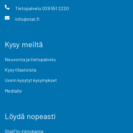
Tietopalvelu
029 551 2220
info@stat.fi
Kysy meiltä
Neuvonta ja tietopalvelu
Kysy tilastoista
Usein kysytyt kysymykset
Medialle
Löydä nopeasti
StatFin-tietokanta