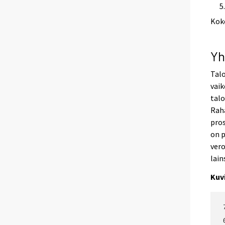
Kok
Yh
Talo
vai
talo
Raha
pros
on p
vero
lain
Kuv