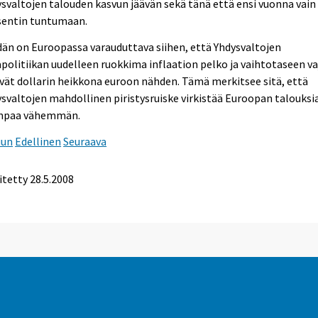
svaltojen talouden kasvun jäävän sekä tänä että ensi vuonna vain 
sentin tuntumaan.
än on Euroopassa varauduttava siihen, että Yhdysvaltojen
politiikan uudelleen ruokkima inflaation pelko ja vaihtotaseen va
vät dollarin heikkona euroon nähden. Tämä merkitsee sitä, että
svaltojen mahdollinen piristysruiske virkistää Euroopan talouksi
mpaa vähemmän.
uun
Edellinen
Seuraava
itetty
28.5.2008