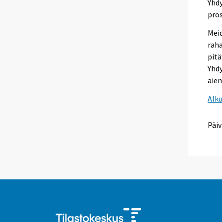
Yhdy
pro
Meid
raha
pitä
Yhdy
aie
Alk
Päiv