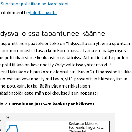
Suhdannepolitiikan pelivara pieni
o dokumentti
yhdellä sivulla
dysvalloissa tapahtunee käänne
uspoliittinen päätöksenteko on Yhdysvalloissa yleensä spontaani
keammin ennustettavaa kuin Euroopassa. Tämä ero näkyy myös
uspolitiikan viime kuukausien reaktioissa Atlantin kahta puolen.
politiikkaa on kevennetty Yhdysvalloissa yhteensä yli 3
enttiyksikön ohjauskoron alennuksin (Kuvio 2). Finanssipolitiikk
uolestaan kevennetty mittavin, yli 1 prosenttiin bkt:sta yltävin
helpotuksin, jotka läpäisivät amerikkalaisen
säädäntöjärjestelmän poikkeuksellisen nopeasti.
io 2. Euroalueen ja USA:n keskuspankkikorot