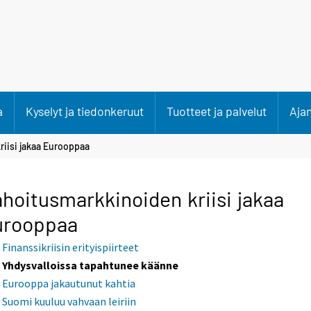
a
Kyselyt ja tiedonkeruut
Tuotteet ja palvelut
Aja
iisi jakaa Eurooppaa
hoitusmarkkinoiden kriisi jakaa
urooppaa
Finanssikriisin erityispiirteet
Yhdysvalloissa tapahtunee käänne
Eurooppa jakautunut kahtia
Suomi kuuluu vahvaan leiriin