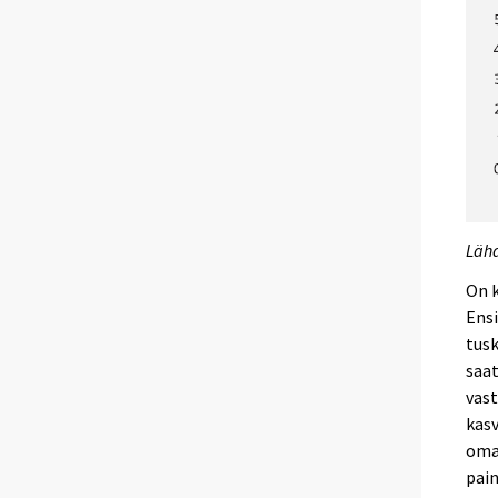
Lähd
On k
Ens
tusk
saat
vast
kasv
omai
pain