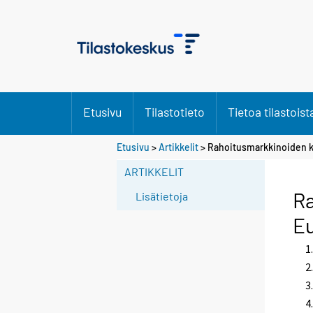
Etusivu
Tilastotieto
Tietoa tilastoist
Etusivu
>
Artikkelit
> Rahoitusmarkkinoiden kr
ARTIKKELIT
Ra
Lisätietoja
E