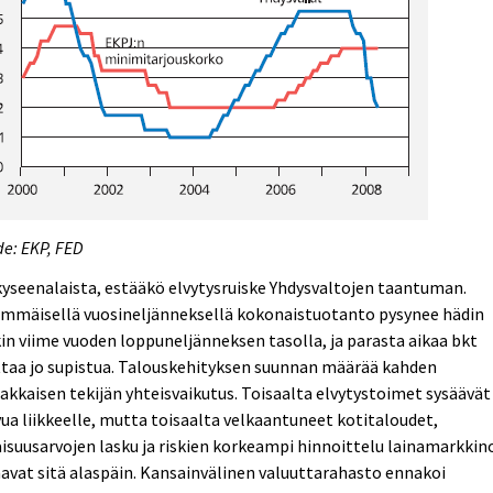
e: EKP, FED
yseenalaista, estääkö elvytysruiske Yhdysvaltojen taantuman.
immäisellä vuosineljänneksellä kokonaistuotanto pysynee hädin
in viime vuoden loppuneljänneksen tasolla, ja parasta aikaa bkt
taa jo supistua. Talouskehityksen suunnan määrää kahden
akkaisen tekijän yhteisvaikutus. Toisaalta elvytystoimet sysäävät
ua liikkeelle, mutta toisaalta velkaantuneet kotitaloudet,
suusarvojen lasku ja riskien korkeampi hinnoittelu lainamarkkino
avat sitä alaspäin. Kansainvälinen valuuttarahasto ennakoi