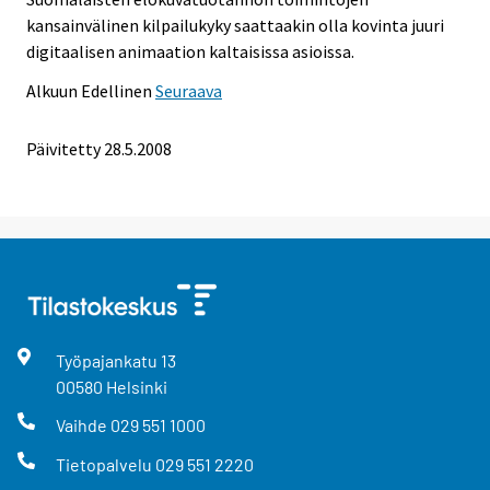
kansainvälinen kilpailukyky saattaakin olla kovinta juuri
digitaalisen animaation kaltaisissa asioissa.
Alkuun
Edellinen
Seuraava
Päivitetty
28.5.2008
Työpajankatu
13
00580
Helsinki
Vaihde
029 551 1000
Tietopalvelu
029 551 2220