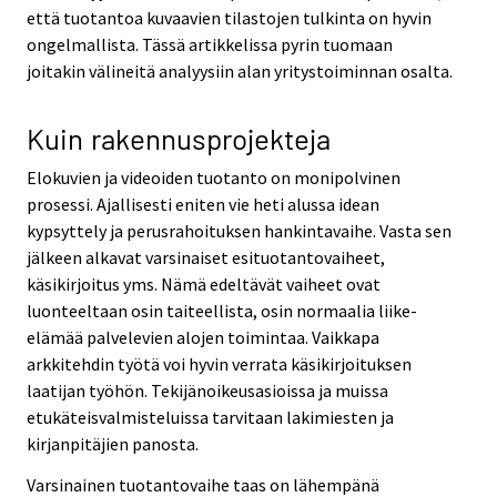
että tuotantoa kuvaavien tilastojen tulkinta on hyvin
ongelmallista. Tässä artikkelissa pyrin tuomaan
joitakin välineitä analyysiin alan yritystoiminnan osalta.
Kuin rakennusprojekteja
Elokuvien ja videoiden tuotanto on monipolvinen
prosessi. Ajallisesti eniten vie heti alussa idean
kypsyttely ja perusrahoituksen hankintavaihe. Vasta sen
jälkeen alkavat varsinaiset esituotantovaiheet,
käsikirjoitus yms. Nämä edeltävät vaiheet ovat
luonteeltaan osin taiteellista, osin normaalia liike-
elämää palvelevien alojen toimintaa. Vaikkapa
arkkitehdin työtä voi hyvin verrata käsikirjoituksen
laatijan työhön. Tekijänoikeusasioissa ja muissa
etukäteisvalmisteluissa tarvitaan lakimiesten ja
kirjanpitäjien panosta.
Varsinainen tuotantovaihe taas on lähempänä