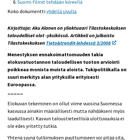
Suomi-filmit tehdään kiireellä
e
Koko dokumentti
yhdellä sivulla
e
n
Kirjoittaja: Aku Alanen on yliaktuaari Tilastokeskuksen
p
taloudelliset olot -yksikössä. Artikkeli on julkaistu
a
Tilastokeskuksen
Tieto&trendit-lehdessä 3/2008
l
v
Menestyksen ennakoimattomuuden takia
e
elokuvatuotannon taloudellisen tuoton arviointi
l
poikkeaa monista muista aloista. Tukipolitiikalla on
u
suuri merkitys alan yrityksille erityisesti
u
Euroopassa.
n
_____
.
Elokuvan tekeminen on ollut viime vuosina Suomessa
kasvussa ainakin määrällisesti mutta nähdäkseni myös
laadullisesti. Kasvun taloustieteellisiä ulottuvuuksia ei
ole edes yritetty tutkia.
Yhtenä syynä tutkimuksen puuttumiseen voi pitää sitä,