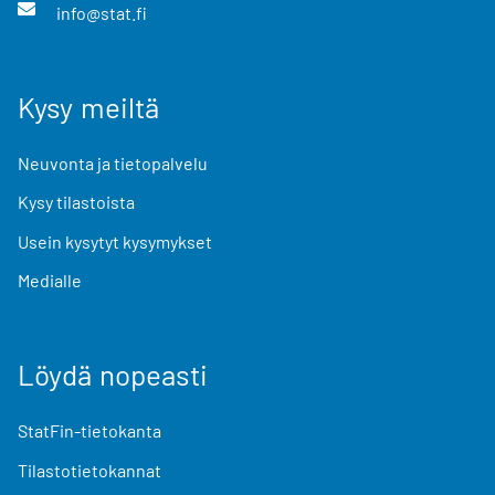
info@stat.fi
Kysy meiltä
Neuvonta ja tietopalvelu
Kysy tilastoista
Usein kysytyt kysymykset
Medialle
Löydä nopeasti
StatFin-tietokanta
Tilastotietokannat