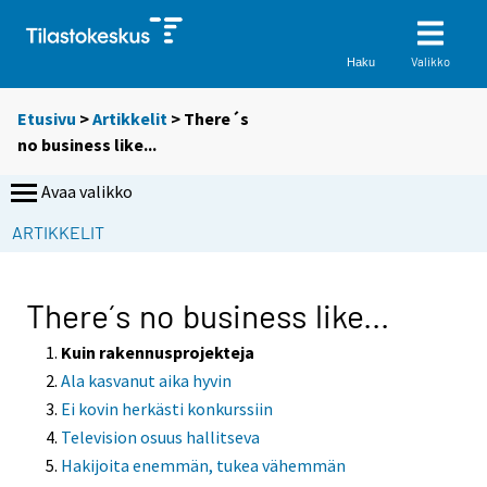
Valikko
Haku
Etusivu
>
Artikkelit
> There´s
no business like...
Avaa valikko
S
ARTIKKELIT
i
i
r
There´s no business like...
r
y
Kuin rakennusprojekteja
t
Ala kasvanut aika hyvin
t
Ei kovin herkästi konkurssiin
o
Television osuus hallitseva
i
Hakijoita enemmän, tukea vähemmän
s