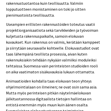
rakennustuotantoa kuin teollisuutta. Valmiin
lopputuotteen monistaminen on toki jo sitten
pienimuotoista teollisuutta.
Useampien erillisten rakennustöiden toteutus vaatii
projektiorganisaatiota sekä tarvikkeiden ja työvoiman
kuljetusta rakennuspaikalle, samoin elokuvan
kuvaukset. Kun rakennus on valmis, kerätään kamppeet
ja siirrytään seuraavalle kohteelle. Elokuvastudiot ovat
taas lähempänä teollista prosessia, aivan kuten
rakennuksiakin tehdään nykyään valmiiksi moduleiksi
tehtaissa. Suomessa vain perinteisten studioiden rooli
on aika vaatimaton sisäkuvauksia lukuun ottamatta.
Animaatioiden kohdalla taas elokuvan teon yhteys
ohjelmointialaan on ilmeinen; ne ovat osin sama asia.
Mutta myös perinteisen pitkän näytelmäelokuvan
jälkituotannossa digitaalista tietojen hallintaa on
entistä enemmän myös muun kuin äänen osalta.
Suomalaisten elokuvatuotannon toimintojen