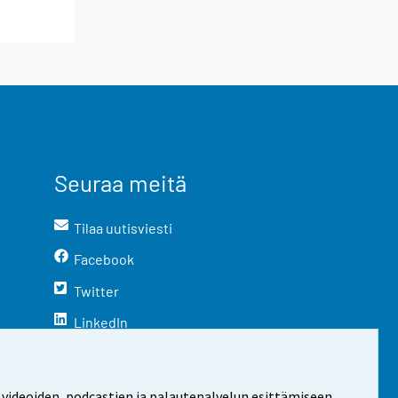
Seuraa meitä
Tilaa uutisviesti
Facebook
Twitter
LinkedIn
YouTube
Instagram
 videoiden, podcastien ja palautepalvelun esittämiseen.