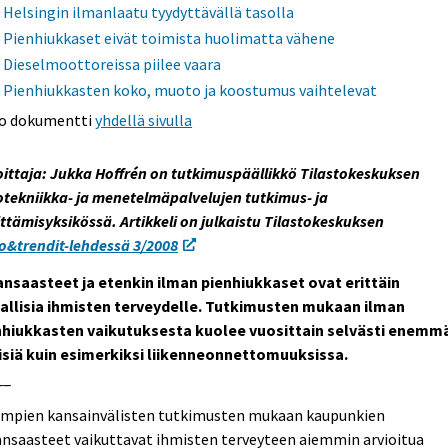
Helsingin ilmanlaatu tyydyttävällä tasolla
Pienhiukkaset eivät toimista huolimatta vähene
Dieselmoottoreissa piilee vaara
Pienhiukkasten koko, muoto ja koostumus vaihtelevat
o dokumentti
yhdellä sivulla
oittaja: Jukka Hoffrén on tutkimuspäällikkö Tilastokeskuksen
otekniikka- ja menetelmäpalvelujen tutkimus- ja
ttämisyksikössä. Artikkeli on julkaistu Tilastokeskuksen
o&trendit-lehdessä 3/2008
ansaasteet ja etenkin ilman pienhiukkaset ovat erittäin
tallisia ihmisten terveydelle. Tutkimusten mukaan ilman
nhiukkasten vaikutuksesta kuolee vuosittain selvästi enemm
isiä kuin esimerkiksi liikenneonnettomuuksissa.
__
impien kansainvälisten tutkimusten mukaan kaupunkien
nsaasteet vaikuttavat ihmisten terveyteen aiemmin arvioitua