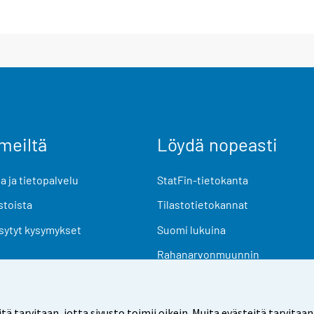
meiltä
Löydä nopeasti
 ja tietopalvelu
StatFin-tietokanta
stoista
Tilastotietokannat
sytyt kysymykset
Suomi lukuina
Rahanarvonmuunnin
Tulevat julkaisut
Tutkimusaineistot
arvitaan, jotta sivusto toimii oikein. Muita evästeitä tarvitaan