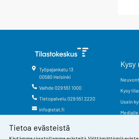
Kysy 
Työpajankatu
13
00580
Helsinki
Neuvonta
Vaihde
029 551 1000
Kysy tila
Tietopalvelu
029 551 2220
Usein ky
info@stat.fi
Medialle
Tietoa evästeistä
Käytämme sivustollamme evästeitä. Välttämättömiä evästeitä t