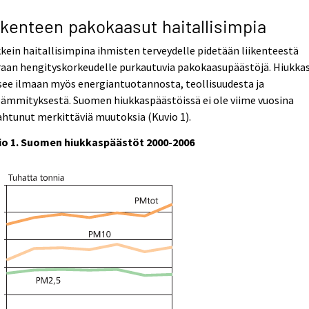
ikenteen pakokaasut haitallisimpia
kein haitallisimpina ihmisten terveydelle pidetään liikenteestä
aan hengityskorkeudelle purkautuvia pakokaasupäästöjä. Hiukkas
see ilmaan myös energiantuotannosta, teollisuudesta ja
ämmityksestä. Suomen hiukkaspäästöissä ei ole viime vuosina
htunut merkittäviä muutoksia (Kuvio 1).
io 1. Suomen hiukkaspäästöt 2000-2006