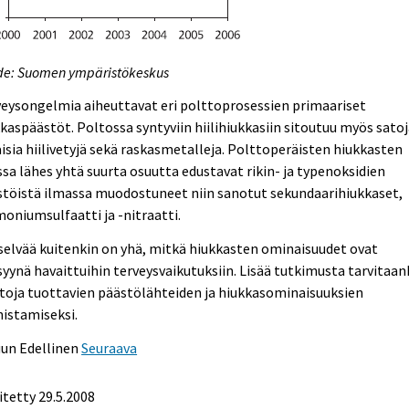
de: Suomen ympäristökeskus
eysongelmia aiheuttavat eri polttoprosessien primaariset
kaspäästöt. Poltossa syntyviin hiilihiukkasiin sitoutuu myös sato
aisia hiilivetyjä sekä raskasmetalleja. Polttoperäisten hiukkasten
sa lähes yhtä suurta osuutta edustavat rikin- ja typenoksidien
stöistä ilmassa muodostuneet niin sanotut sekundaarihiukkaset,
niumsulfaatti ja -nitraatti.
elvää kuitenkin on yhä, mitkä hiukkasten ominaisuudet ovat
yynä havaittuihin terveysvaikutuksiin. Lisää tutkimusta tarvitaan
toja tuottavien päästölähteiden ja hiukkasominaisuuksien
istamiseksi.
uun
Edellinen
Seuraava
itetty
29.5.2008