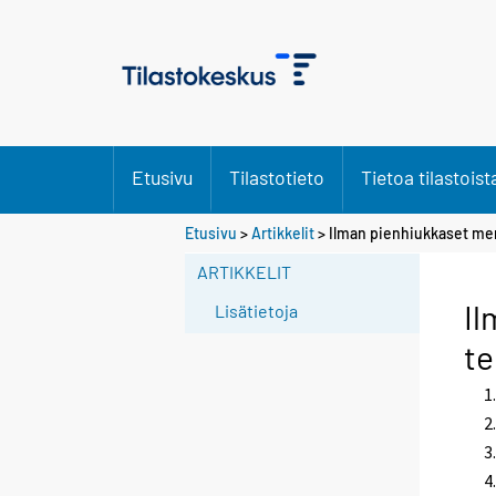
Etusivu
Tilastotieto
Tietoa tilastoist
S
Etusivu
>
Artikkelit
> Ilman pienhiukkaset me
i
ARTIKKELIT
i
r
Il
Lisätietoja
r
t
y
t
t
o
i
s