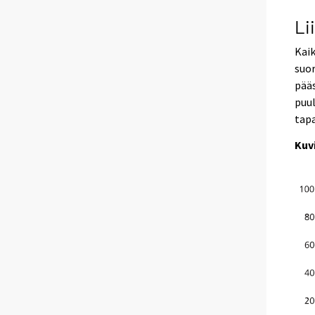
Li
Kaik
suor
pää
puul
tapa
Kuv