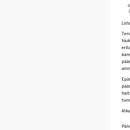
Läh
Terv
hiuk
eril
kans
pää
ammo
Epäs
pääs
hait
tunn
Alk
Päiv