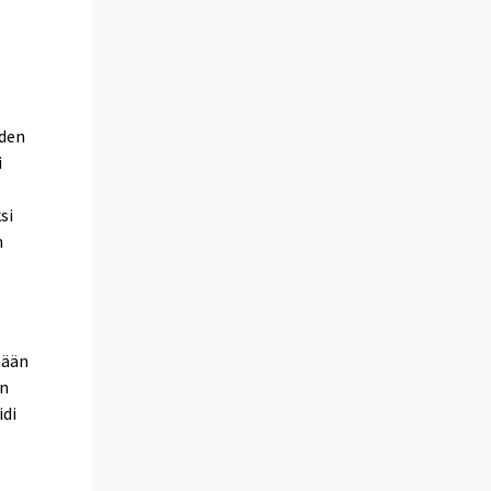
,
iden
i
si
n
nään
en
idi