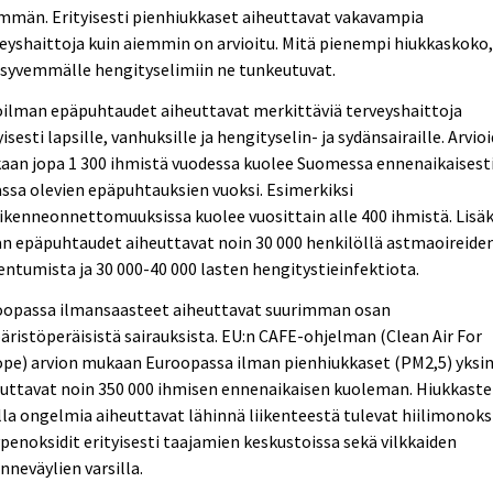
mmän. Erityisesti pienhiukkaset aiheuttavat vakavampia
eyshaittoja kuin aiemmin on arvioitu. Mitä pienempi hiukkaskoko
 syvemmälle hengityselimiin ne tunkeutuvat.
oilman epäpuhtaudet aiheuttavat merkittäviä terveyshaittoja
yisesti lapsille, vanhuksille ja hengityselin- ja sydänsairaille. Arvio
aan jopa 1 300 ihmistä vuodessa kuolee Suomessa ennenaikaisest
ssa olevien epäpuhtauksien vuoksi. Esimerkiksi
iikenneonnettomuuksissa kuolee vuosittain alle 400 ihmistä. Lisäk
n epäpuhtaudet aiheuttavat noin 30 000 henkilöllä astmaoireide
ntumista ja 30 000-40 000 lasten hengitystieinfektiota.
oopassa ilmansaasteet aiheuttavat suurimman osan
ristöperäisistä sairauksista. EU:n CAFE-ohjelman (Clean Air For
ope) arvion mukaan Euroopassa ilman pienhiukkaset (PM2,5) yksi
euttavat noin 350 000 ihmisen ennenaikaisen kuoleman. Hiukkast
la ongelmia aiheuttavat lähinnä liikenteestä tulevat hiilimonoks
ypenoksidit erityisesti taajamien keskustoissa sekä vilkkaiden
enneväylien varsilla.