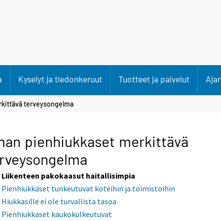
a
Kyselyt ja tiedonkeruut
Tuotteet ja palvelut
Aja
rkittävä terveysongelma
man pienhiukkaset merkittävä
erveysongelma
Liikenteen pakokaasut haitallisimpia
Pienhiukkaset tunkeutuvat koteihin ja toimistoihin
Hiukkasille ei ole turvallista tasoa
Pienhiukkaset kaukokulkeutuvat