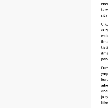
ene
terv
sitä
Ulk
erit
muk
ilma
tiel
ilma
pahe
Eur
ympä
Eur
aih
ohel
ja t
liik