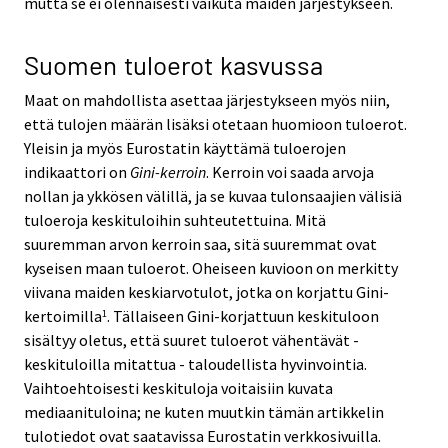
mutta se ei olennaisesti vaikuta maiden järjestykseen.
Suomen tuloerot kasvussa
Maat on mahdollista asettaa järjestykseen myös niin,
että tulojen määrän lisäksi otetaan huomioon tuloerot.
Yleisin ja myös Eurostatin käyttämä tuloerojen
indikaattori on
Gini-kerroin
. Kerroin voi saada arvoja
nollan ja ykkösen välillä, ja se kuvaa tulonsaajien välisiä
tuloeroja keskituloihin suhteutettuina. Mitä
suuremman arvon kerroin saa, sitä suuremmat ovat
kyseisen maan tuloerot. Oheiseen kuvioon on merkitty
viivana maiden keskiarvotulot, jotka on korjattu Gini-
kertoimilla
. Tällaiseen Gini-korjattuun keskituloon
1
sisältyy oletus, että suuret tuloerot vähentävät -
keskituloilla mitattua - taloudellista hyvinvointia.
Vaihtoehtoisesti keskituloja voitaisiin kuvata
mediaanituloina; ne kuten muutkin tämän artikkelin
tulotiedot ovat saatavissa Eurostatin verkkosivuilla.