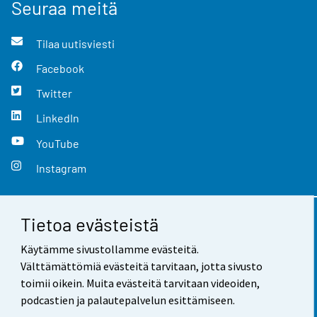
Seuraa meitä
Tilaa uutisviesti
Facebook
Twitter
LinkedIn
YouTube
Instagram
Tietoa evästeistä
Yhteystiedot
Käytämme sivustollamme evästeitä.
Palaute
Välttämättömiä evästeitä tarvitaan, jotta sivusto
toimii oikein. Muita evästeitä tarvitaan videoiden,
Käyttöehdot
podcastien ja palautepalvelun esittämiseen.
Tietosuoja