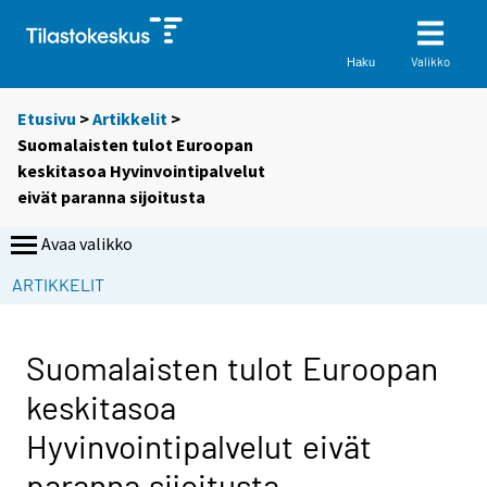
Valikko
Haku
Etusivu
>
Artikkelit
>
Suomalaisten tulot Euroopan
keskitasoa Hyvinvointipalvelut
eivät paranna sijoitusta
Avaa valikko
ARTIKKELIT
Suomalaisten tulot Euroopan
keskitasoa
Hyvinvointipalvelut eivät
paranna sijoitusta