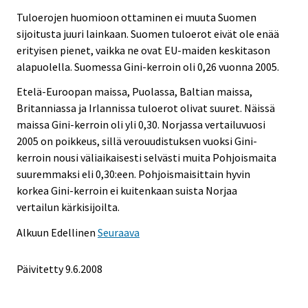
Tuloerojen huomioon ottaminen ei muuta Suomen
sijoitusta juuri lainkaan. Suomen tuloerot eivät ole enää
erityisen pienet, vaikka ne ovat EU-maiden keskitason
alapuolella. Suomessa Gini-kerroin oli 0,26 vuonna 2005.
Etelä-Euroopan maissa, Puolassa, Baltian maissa,
Britanniassa ja Irlannissa tuloerot olivat suuret. Näissä
maissa Gini-kerroin oli yli 0,30. Norjassa vertailuvuosi
2005 on poikkeus, sillä verouudistuksen vuoksi Gini-
kerroin nousi väliaikaisesti selvästi muita Pohjoismaita
suuremmaksi eli 0,30:een. Pohjoismaisittain hyvin
korkea Gini-kerroin ei kuitenkaan suista Norjaa
vertailun kärkisijoilta.
Alkuun
Edellinen
Seuraava
Päivitetty
9.6.2008