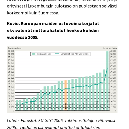
erityisesti Luxemburgin tulotaso on puolestaan selvästi
korkeampi kuin Suomessa.
Kuvio. Euroopan maiden ostovoimakorjatut
ekvivalentit nettorahatulot henkeä kohden
vuodessa 2005.
Lähde: Eurostat. EU-SILC 2006 -tutkimus (tulojen viitevuosi
2005). Tiedot on ostovoimakorjattu kotitalouksien