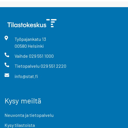
Työpajankatu
13
00580
Helsinki
Vaihde
029 551 1000
Tietopalvelu
029 551 2220
info@stat.fi
Kysy meiltä
Neuvonta ja tietopalvelu
Kysy tilastoista