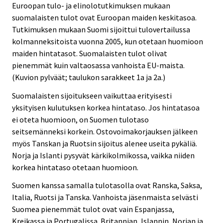
Euroopan tulo- ja elinolotutkimuksen mukaan
suomalaisten tulot ovat Euroopan maiden keskitasoa.
Tutkimuksen mukaan Suomi sijoittui tulovertailussa
kolmanneksitoista vuonna 2005, kun otetaan huomioon
maiden hintatasot. Suomalaisten tulot olivat
pienemmät kuin valtaosassa vanhoista EU-maista.
(Kuvion pylväät; taulukon sarakkeet 1a ja 2a.)
Suomalaisten sijoitukseen vaikuttaa erityisesti
yksityisen kulutuksen korkea hintataso. Jos hintatasoa
ei oteta huomioon, on Suomen tulotaso
seitsemänneksi korkein. Ostovoimakorjauksen jälkeen
myös Tanskan ja Ruotsin sijoitus alenee useita pykäliä.
Norja ja Islanti pysyvät kärkikolmikossa, vaikka niiden
korkea hintataso otetaan huomioon.
Suomen kanssa samalla tulotasolla ovat Ranska, Saksa,
Italia, Ruotsi ja Tanska. Vanhoista jäsenmaista selvästi
Suomea pienemmät tulot ovat vain Espanjassa,
Kreikassa ja Portugalissa. Britannian, Islannin, Norjan ja