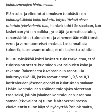
kulutusmenojen hintatasoilla.
EU:n tulo- ja elinolotutkimuksen tulokäsite on
kulutusyksikköä kohti laskettu käytettävissä oleva
rahatulo (ekvivalentti tulo)
henkeä kohti. Se saadaan, kun
lasketaan yhteen palkka-, yrittäjä- ja omaisuustulot,
rahamääräiset tulonsiirrot ja vähennetään välittömät
verot ja veronluonteiset maksut. Laskennallisia
tuloeriä, kuten asuntotuloa, ei ole laskettu tuloiksi.
Kulutusyksikköä kohti laskettu tulo tarkoittaa, että
tuloissa on otettu huomioon kotitalouden koko ja
rakenne. Rakennetta kuvataan niin sanotuilla
kulutusyksiköillä, jotka saavat arvon 1, 0,5 tai 0,3
kotitalouden jäsenen arvioidun kulutuksen mukaan.
Lisäksi kotitalouden sisäinen tulonjako oletetaan
tasaiseksi, jolloin jokainen kotitalouden jäsen saa
saman (ekvivalentin) tulon. Maita vertailtaessa
ekvivalentin tulon käyttö hyödyttää Pohjoismaita,