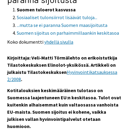
Suomen tuloerot kasvussa
Sosiaaliset tulonsiirrot lisäävät tuloja...
...mutta se ei paranna Suomen maasijoitusta
Suomen sijoitus on parhaimmillaankin keskitasoa
Koko dokumentti
yhdellä sivulla
Kirjoittaja: Veli-Matti Törmälehto on erikoistutkija
Tilastokeskuksen Elinolot-yksikössä. Artikkeli on
julkaistu Tilastokeskuksen
Hyvinvointikatsauksessa
2/2008
.
Kotitalouksien keskimääräinen tulotaso on
Suomessa laajentuneen EU:n keskitasoa. Tulot ovat
kuitenkin alhaisemmat kuin valtaosassa vanhoista
EU-maista. Suomen sijoitus ei kohene, vaikka
julkisen vallan hyvinvointipalvelut otetaan
huomioon.