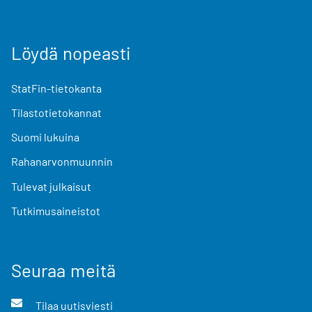
Löydä nopeasti
StatFin-tietokanta
Tilastotietokannat
Suomi lukuina
Rahanarvonmuunnin
Tulevat julkaisut
Tutkimusaineistot
Seuraa meitä
Tilaa uutisviesti