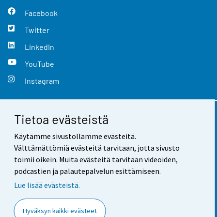
Facebook
Twitter
LinkedIn
YouTube
Instagram
Tietoa evästeistä
Yhteystiedot
Käytämme sivustollamme evästeitä.
Palaute
Välttämättömiä evästeitä tarvitaan, jotta sivusto
toimii oikein. Muita evästeitä tarvitaan videoiden,
Käyttöehdot
podcastien ja palautepalvelun esittämiseen.
Tietosuoja
Lue lisää evästeistä.
Saavutettavuus
Hyväksyn kaikki evästeet