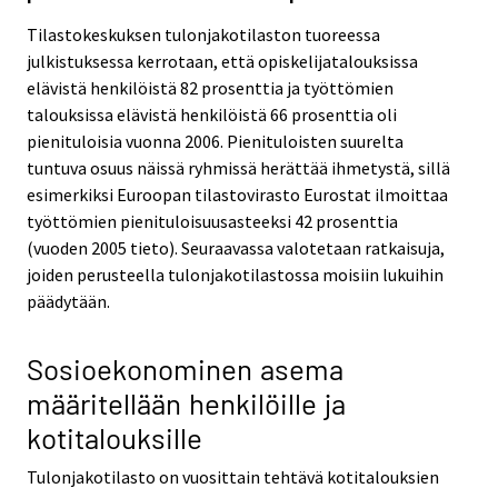
Tilastokeskuksen tulonjakotilaston tuoreessa
julkistuksessa kerrotaan, että opiskelijatalouksissa
elävistä henkilöistä 82 prosenttia ja työttömien
talouksissa elävistä henkilöistä 66 prosenttia oli
pienituloisia vuonna 2006. Pienituloisten suurelta
tuntuva osuus näissä ryhmissä herättää ihmetystä, sillä
esimerkiksi Euroopan tilastovirasto Eurostat ilmoittaa
työttömien pienituloisuusasteeksi 42 prosenttia
(vuoden 2005 tieto). Seuraavassa valotetaan ratkaisuja,
joiden perusteella tulonjakotilastossa moisiin lukuihin
päädytään.
Sosioekonominen asema
määritellään henkilöille ja
kotitalouksille
Tulonjakotilasto on vuosittain tehtävä kotitalouksien