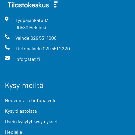
Työpajankatu
13
00580
Helsinki
Vaihde
029 551 1000
Tietopalvelu
029 551 2220
info@stat.fi
Kysy meiltä
Neuvonta ja tietopalvelu
Kysy tilastoista
Usein kysytyt kysymykset
Medialle