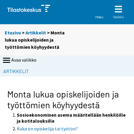
Valikko
Haku
Etusivu
>
Artikkelit
> Monta
lukua opiskelijoiden ja
työttömien köyhyydestä
Avaa valikko
ARTIKKELIT
Monta lukua opiskelijoiden ja
työttömien köyhyydestä
Sosioekonominen asema määritellään henkilöille
ja kotitalouksille
Kuka on opiskelija tai työtön?