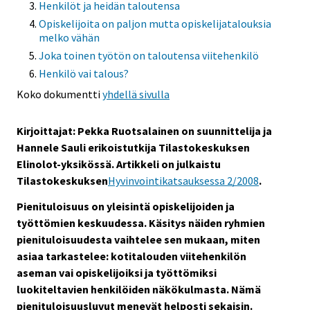
Henkilöt ja heidän taloutensa
Opiskelijoita on paljon mutta opiskelijatalouksia
melko vähän
Joka toinen työtön on taloutensa viitehenkilö
Henkilö vai talous?
Koko dokumentti
yhdellä sivulla
Kirjoittajat: Pekka Ruotsalainen on suunnittelija ja
Hannele Sauli erikoistutkija Tilastokeskuksen
Elinolot-yksikössä. Artikkeli on julkaistu
Tilastokeskuksen
Hyvinvointikatsauksessa 2/2008
.
Pienituloisuus on yleisintä opiskelijoiden ja
työttömien keskuudessa. Käsitys näiden ryhmien
pienituloisuudesta vaihtelee sen mukaan, miten
asiaa tarkastelee: kotitalouden viitehenkilön
aseman vai opiskelijoiksi ja työttömiksi
luokiteltavien henkilöiden näkökulmasta. Nämä
pienituloisuusluvut menevät helposti sekaisin.