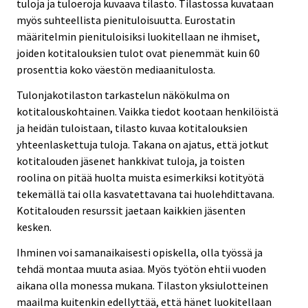
tuloja ja tuloeroja kuvaava tilasto. Tilastossa kuvataan
myös suhteellista pienituloisuutta. Eurostatin
määritelmin pienituloisiksi luokitellaan ne ihmiset,
joiden kotitalouksien tulot ovat pienemmät kuin 60
prosenttia koko väestön mediaanitulosta.
Tulonjakotilaston tarkastelun näkökulma on
kotitalouskohtainen. Vaikka tiedot kootaan henkilöistä
ja heidän tuloistaan, tilasto kuvaa kotitalouksien
yhteenlaskettuja tuloja. Takana on ajatus, että jotkut
kotitalouden jäsenet hankkivat tuloja, ja toisten
roolina on pitää huolta muista esimerkiksi kotityötä
tekemällä tai olla kasvatettavana tai huolehdittavana.
Kotitalouden resurssit jaetaan kaikkien jäsenten
kesken.
Ihminen voi samanaikaisesti opiskella, olla työssä ja
tehdä montaa muuta asiaa. Myös työtön ehtii vuoden
aikana olla monessa mukana. Tilaston yksiulotteinen
maailma kuitenkin edellyttää, että hänet luokitellaan