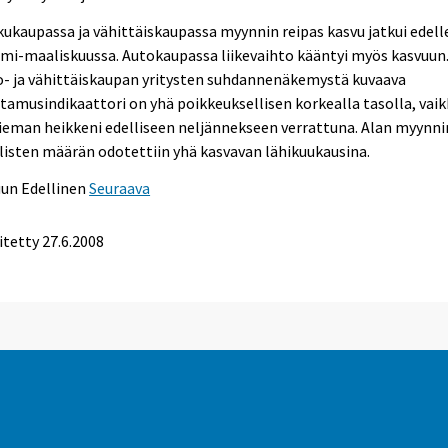
ukaupassa ja vähittäiskaupassa myynnin reipas kasvu jatkui edel
mi-maaliskuussa. Autokaupassa liikevaihto kääntyi myös kasvuun
o- ja vähittäiskaupan yritysten suhdannenäkemystä kuvaava
tamusindikaattori on yhä poikkeuksellisen korkealla tasolla, vai
ieman heikkeni edelliseen neljännekseen verrattuna. Alan myynni
listen määrän odotettiin yhä kasvavan lähikuukausina.
uun
Edellinen
Seuraava
itetty
27.6.2008