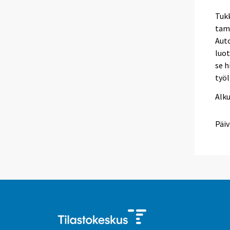
Tukk
tam
Aut
luot
se h
työl
Alk
Päiv