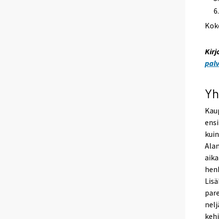
Kok
Kirj
pal
Yh
Kaup
ens
kuin
Alan
aika
henk
Lisä
par
nelj
kehi