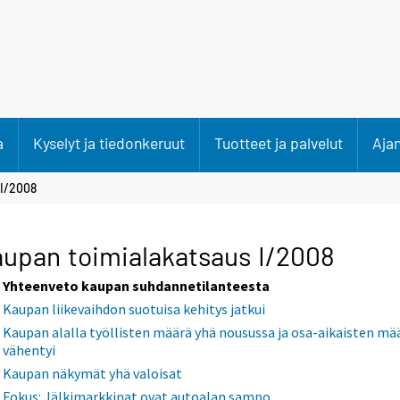
a
Kyselyt ja tiedonkeruut
Tuotteet ja palvelut
Aja
 I/2008
upan toimialakatsaus I/2008
Yhteenveto kaupan suhdannetilanteesta
Kaupan liikevaihdon suotuisa kehitys jatkui
Kaupan alalla työllisten määrä yhä nousussa ja osa-aikaisten mä
vähentyi
Kaupan näkymät yhä valoisat
Fokus: Jälkimarkkinat ovat autoalan sampo