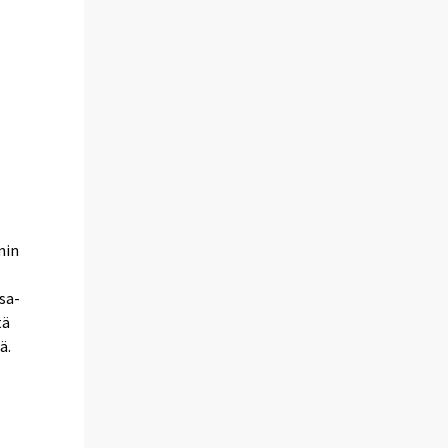
min
sa-
tä
ä.
a