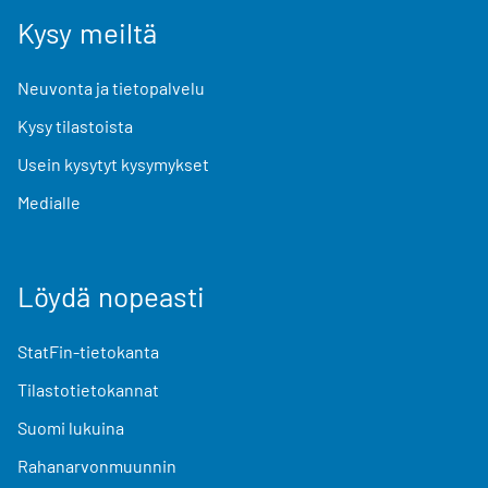
Kysy meiltä
Neuvonta ja tietopalvelu
Kysy tilastoista
Usein kysytyt kysymykset
Medialle
Löydä nopeasti
StatFin-tietokanta
Tilastotietokannat
Suomi lukuina
Rahanarvonmuunnin