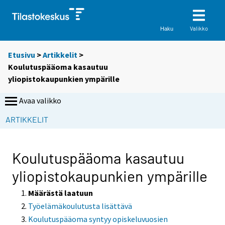
Valikko
Haku
Etusivu
>
Artikkelit
>
Koulutuspääoma kasautuu
yliopistokaupunkien ympärille
Avaa valikko
ARTIKKELIT
Koulutuspääoma kasautuu
yliopistokaupunkien ympärille
Määrästä laatuun
Työelämäkoulutusta lisättävä
Koulutuspääoma syntyy opiskeluvuosien