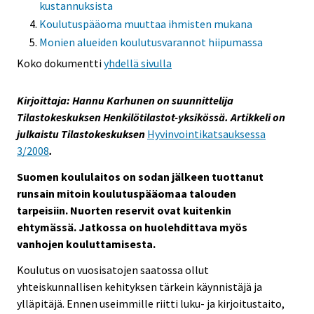
kustannuksista
Koulutuspääoma muuttaa ihmisten mukana
Monien alueiden koulutusvarannot hiipumassa
Koko dokumentti
yhdellä sivulla
Kirjoittaja: Hannu Karhunen on suunnittelija
Tilastokeskuksen Henkilötilastot-yksikössä. Artikkeli on
julkaistu Tilastokeskuksen
Hyvinvointikatsauksessa
3/2008
.
Suomen koululaitos on sodan jälkeen tuottanut
runsain mitoin koulutuspääomaa talouden
tarpeisiin. Nuorten reservit ovat kuitenkin
ehtymässä. Jatkossa on huolehdittava myös
vanhojen kouluttamisesta.
Koulutus on vuosisatojen saatossa ollut
yhteiskunnallisen kehityksen tärkein käynnistäjä ja
ylläpitäjä. Ennen useimmille riitti luku- ja kirjoitustaito,