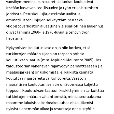
vuosikymmeninä, kun suuret ikäluokat kouluttivat
itseään kasvavan teollisuuden ja työn erikoistumisen
johdosta. Peruskoulujärjestelmän uudistus,
ammatillisten linjojen selkeyttäminen sekä
yliopistoverkoston alueellinen ja sisällöllinen laajennus
olivat lähinnä 1960- ja 1970-luvuilla tehdyn työn
hedelmiä.
Nykypolvien koulutustaso on jo niin korkea, että
tutkintojen määrän sijaan on tarpeen pohtia
koulutuksen laatua (mm. Asplund-Maliranta 2005). Jos
talousteorian vähenevän rajahyödyn periaatteeseen (ja
maalaisjärkeen) on uskomista, ei kaikista kannata
kouluttaa maistereita tai tohtoreita. Väestön
määrällisen kouluttamisen tie on Suomessa kuljettu
loppuun. Koulutuksen laatuun keskittyminen tarkoittaa
tutkintojen määrän vähentämistä, minkä seurauksena
maamme lukuisissa korkeakouluissa ehkä liikenisi
nykyistä enemmän aikaa ja resursseja opetustyölle.