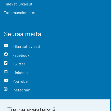
Tulevat julkaisut
Tutkimusaineistot
Seuraa meitä
Tilaa uutisviesti
Facebook
Twitter
LinkedIn
YouTube
Instagram
Tietoa evästeistä
Yhteystiedot