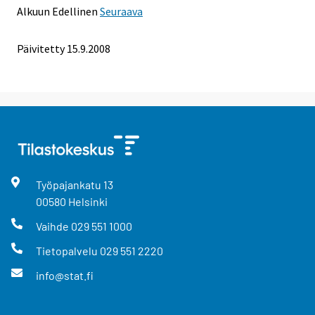
Alkuun
Edellinen
Seuraava
Päivitetty
15.9.2008
Työpajankatu
13
00580
Helsinki
Vaihde
029 551 1000
Tietopalvelu
029 551 2220
info@stat.fi