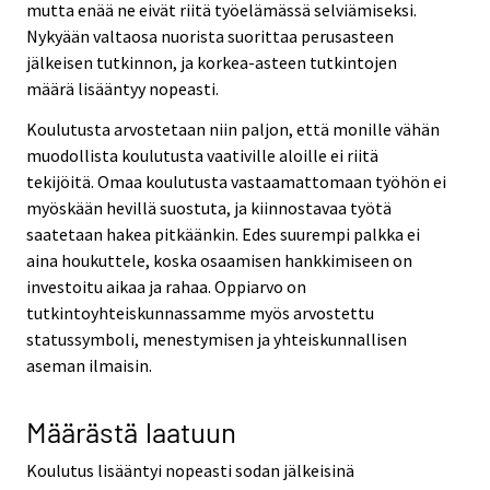
mutta enää ne eivät riitä työelämässä selviämiseksi.
Nykyään valtaosa nuorista suorittaa perusasteen
jälkeisen tutkinnon, ja korkea-asteen tutkintojen
määrä lisääntyy nopeasti.
Koulutusta arvostetaan niin paljon, että monille vähän
muodollista koulutusta vaativille aloille ei riitä
tekijöitä. Omaa koulutusta vastaamattomaan työhön ei
myöskään hevillä suostuta, ja kiinnostavaa työtä
saatetaan hakea pitkäänkin. Edes suurempi palkka ei
aina houkuttele, koska osaamisen hankkimiseen on
investoitu aikaa ja rahaa. Oppiarvo on
tutkintoyhteiskunnassamme myös arvostettu
statussymboli, menestymisen ja yhteiskunnallisen
aseman ilmaisin.
Määrästä laatuun
Koulutus lisääntyi nopeasti sodan jälkeisinä