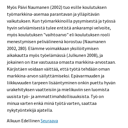
Myös Päivi Naumanen (2002) tuo esille koulutuksen
työmarkkina-asemaa parantavan ja ylläpitävän
vaikutuksen. Kun työmarkkinoilla pysymisestä ja työssä
hyvin selviämisestä tulee entistä ankarampi velvoite,
myös koulutuksen "vaihtoarvo" eli koulutuksen rooli
menestymisen pelivälineenä korostuu (Naumanen
2002, 280). Elämme voimakkaan yksilöitymisen
aikakautta myös työelämässä (Julkunen 2008), ja
jokainen on itse vastuussa omasta markkina-arvostaan.
Kärjistäen voidaan väittää, että työtä tehdään oman
markkina-arvon säilyttämiseksi. Epävarmuuden ja
liikkuvuuden tarpeen lisääntyminen onkin puettu hyvän
urakehityksen vaatteisiin ja mielikuviin sen luomista
uusista työ- ja ammattimahdollisuuksista. Työ on
minua varten enkä minä työtä varten, saattaa
nykytyöntekijä ajatella.
Alkuun
Edellinen
Seuraava