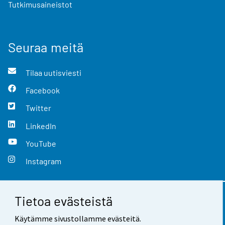
Tutkimusaineistot
Seuraa meitä
Tilaa uutisviesti
Facebook
Twitter
LinkedIn
YouTube
Instagram
Tietoa evästeistä
Yhteystiedot
Käytämme sivustollamme evästeitä.
Palaute