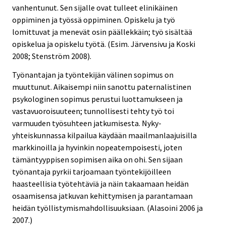
vanhentunut. Sen sijalle ovat tulleet elinikäinen
oppiminen ja työssä oppiminen. Opiskelu ja työ
lomittuvat ja menevät osin päällekkäin; työ sisältää
opiskelua ja opiskelu työtä. (Esim. Järvensivu ja Koski
2008; Stenström 2008).
Työnantajan ja työntekijän välinen sopimus on
muuttunut. Aikaisempi niin sanottu paternalistinen
psykologinen sopimus perustui luottamukseen ja
vastavuoroisuuteen; tunnollisesti tehty työ toi
varmuuden työsuhteen jatkumisesta. Nyky-
yhteiskunnassa kilpailua käydään maailmanlaajuisilla
markkinoilla ja hyvinkin nopeatempoisesti, joten
tämäntyyppisen sopimisen aika on ohi. Sen sijaan
työnantaja pyrkii tarjoamaan työntekijöilleen
haasteellisia työtehtäviä ja näin takaamaan heidän
osaamisensa jatkuvan kehittymisen ja parantamaan
heidän työllistymismahdollisuuksiaan. (Alasoini 2006 ja
2007.)