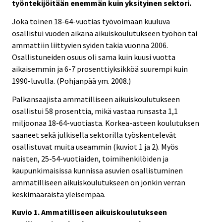
työntekijöitään enemmän kuin yksityinen sektori.
Joka toinen 18-64-vuotias työvoimaan kuuluva
osallistui vuoden aikana aikuiskoulutukseen työhön tai
ammattiin liittyvien syiden takia vuonna 2006.
Osallistuneiden osuus oli sama kuin kuusi vuotta
aikaisemmin ja 6-7 prosenttiyksikköä suurempi kuin
1990-luvulla. (Pohjanpää ym. 2008.)
Palkansaajista ammatilliseen aikuiskoulutukseen
osallistui 58 prosenttia, mikä vastaa runsasta 1,1
miljoonaa 18-64-vuotiasta. Korkea-asteen koulutuksen
saaneet sekä julkisella sektorilla työskentelevät
osallistuvat muita useammin (kuviot 1 ja 2). Myös
naisten, 25-54-vuotiaiden, toimihenkilöiden ja
kaupunkimaisissa kunnissa asuvien osallistuminen
ammatilliseen aikuiskoulutukseen on jonkin verran
keskimääräistä yleisempää.
Kuvio 1. Ammatilliseen aikuiskoulutukseen