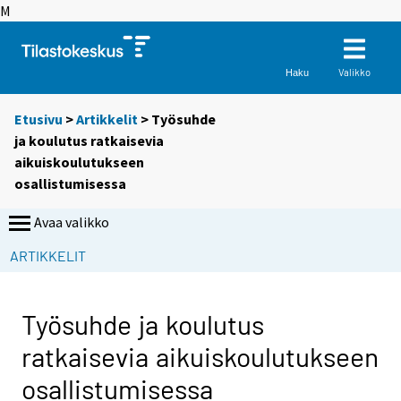
M
Valikko
Haku
Etusivu
>
Artikkelit
> Työsuhde
ja koulutus ratkaisevia
aikuiskoulutukseen
osallistumisessa
Avaa valikko
ARTIKKELIT
Työsuhde ja koulutus
ratkaisevia aikuiskoulutukseen
osallistumisessa