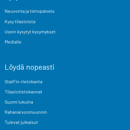
Neuvonta ja tietopalvelu
Kysy tilastoista
Usein kysytyt kysymykset
Medialle
Löydä nopeasti
StatFin-tietokanta
Tilastotietokannat
Suomi lukuina
Rahanarvonmuunnin
Tulevat julkaisut