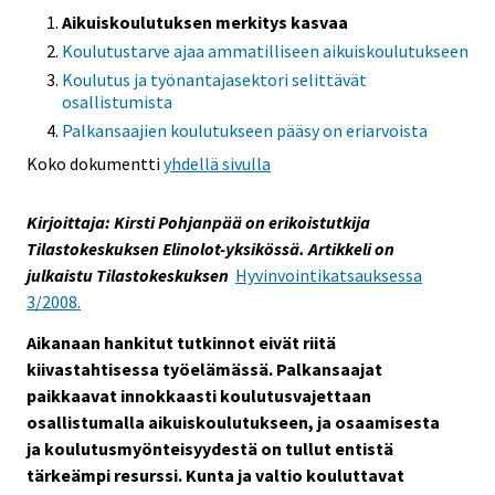
Aikuiskoulutuksen merkitys kasvaa
Koulutustarve ajaa ammatilliseen aikuiskoulutukseen
Koulutus ja työnantajasektori selittävät
osallistumista
Palkansaajien koulutukseen pääsy on eriarvoista
Koko dokumentti
yhdellä sivulla
Kirjoittaja: Kirsti Pohjanpää on erikoistutkija
Tilastokeskuksen Elinolot-yksikössä. Artikkeli on
julkaistu Tilastokeskuksen
Hyvinvointikatsauksessa
3/2008.
Aikanaan hankitut tutkinnot eivät riitä
kiivastahtisessa työelämässä. Palkansaajat
paikkaavat innokkaasti koulutusvajettaan
osallistumalla aikuiskoulutukseen, ja osaamisesta
ja koulutusmyönteisyydestä on tullut entistä
tärkeämpi resurssi. Kunta ja valtio kouluttavat