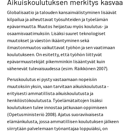
Aikuiskoulutuksen merkitys kasvaa
Globalisaatio ja talouden kansainvälistyminen lisäävät
kilpailua ja aiheuttavat työsuhteiden ja työelämän
epävarmuutta. Muutos heijastuu myös koulutus- ja
osaamisvaatimuksiin. Lisäksi suuret teknologiset
muutokset ja väestön ikääntyminen sekä
ilmastonmuutos vaikuttavat työhön ja sen vaatimaan
koulutukseen. On esitetty, että työhön liittyvät
epävarmuustekijät pikemminkin lisääntyvät kuin
vähenevät tulevaisuudessa (esim. Räikkönen 2007).
Peruskoulutus ei pysty vastaamaan nopeisiin
muutoksiin yksin, vaan tarvitaan aikuiskoulutusta -
erityisesti ammatillista aikuiskoulutusta ja
henkilöstökoulutusta. Työelämätaitojen lisäksi
koulutuksen tulee innostaa jatkuvaan oppimiseen
(Opetusministeriö 2008). Ajatus suoraviivaisesta
elämänkulusta, jossa ammatillisen koulutuksen jälkeen
siirrytään palvelemaan työnantajaa loppuiäksi, on