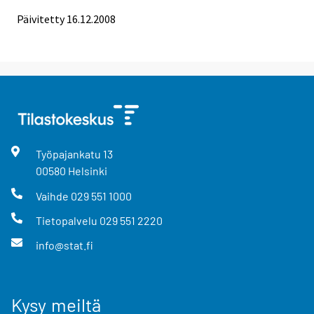
Päivitetty
16.12.2008
Työpajankatu
13
00580
Helsinki
Vaihde
029 551 1000
Tietopalvelu
029 551 2220
info@stat.fi
Kysy meiltä