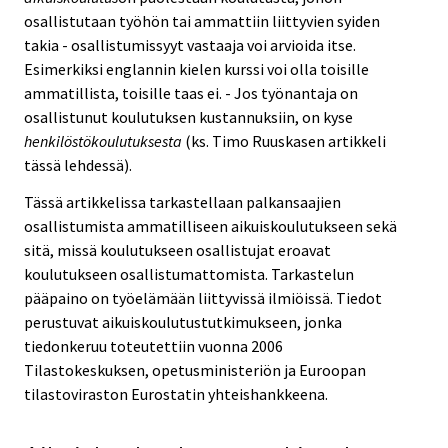
osallistutaan työhön tai ammattiin liittyvien syiden
takia - osallistumissyyt vastaaja voi arvioida itse.
Esimerkiksi englannin kielen kurssi voi olla toisille
ammatillista, toisille taas ei. - Jos työnantaja on
osallistunut koulutuksen kustannuksiin, on kyse
henkilöstökoulutuksesta
(ks. Timo Ruuskasen artikkeli
tässä lehdessä).
Tässä artikkelissa tarkastellaan palkansaajien
osallistumista ammatilliseen aikuiskoulutukseen sekä
sitä, missä koulutukseen osallistujat eroavat
koulutukseen osallistumattomista. Tarkastelun
pääpaino on työelämään liittyvissä ilmiöissä. Tiedot
perustuvat aikuiskoulutustutkimukseen, jonka
tiedonkeruu toteutettiin vuonna 2006
Tilastokeskuksen, opetusministeriön ja Euroopan
tilastoviraston Eurostatin yhteishankkeena.