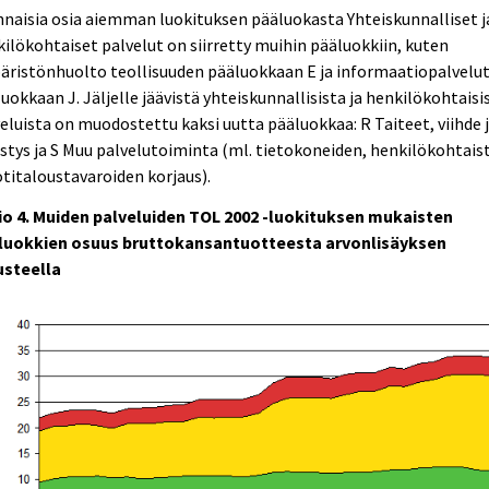
naisia osia aiemman luokituksen pääluokasta Yhteiskunnalliset j
ilökohtaiset palvelut on siirretty muihin pääluokkiin, kuten
äristönhuolto teollisuuden pääluokkaan E ja informaatiopalvelu
uokkaan J. Jäljelle jäävistä yhteiskunnallisista ja henkilökohtaisi
eluista on muodostettu kaksi uutta pääluokkaa: R Taiteet, viihde 
istys ja S Muu palvelutoiminta (ml. tietokoneiden, henkilökohtais
otitaloustavaroiden korjaus).
io 4. Muiden palveluiden TOL 2002 -luokituksen mukaisten
luokkien osuus bruttokansantuotteesta arvonlisäyksen
usteella