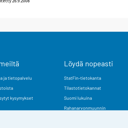
itetty
26.9.2008
meiltä
Löydä nopeasti
 ja tietopalvelu
StatFin-tietokanta
stoista
Tilastotietokannat
sytyt kysymykset
Suomi lukuina
Rahanarvonmuunnin
Tulevat julkaisut