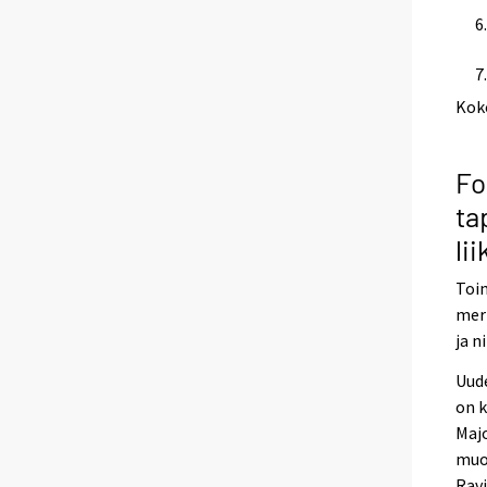
Kok
Fo
ta
li
Toi
merk
ja n
Uude
on 
Majo
muod
Rav