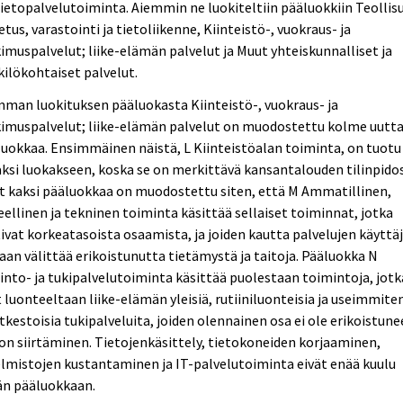
ietopalvelutoiminta. Aiemmin ne luokiteltiin pääluokkiin Teollis
etus, varastointi ja tietoliikenne, Kiinteistö-, vuokraus- ja
imuspalvelut; liike-elämän palvelut ja Muut yhteiskunnalliset ja
ilökohtaiset palvelut.
man luokituksen pääluokasta Kiinteistö-, vuokraus- ja
kimuspalvelut; liike-elämän palvelut on muodostettu kolme uutt
uokkaa. Ensimmäinen näistä, L Kiinteistöalan toiminta, on tuotu
si luokakseen, koska se on merkittävä kansantalouden tilinpidos
t kaksi pääluokkaa on muodostettu siten, että M Ammatillinen,
eellinen ja tekninen toiminta käsittää sellaiset toiminnat, jotka
ivat korkeatasoista osaamista, ja joiden kautta palvelujen käyttäj
aan välittää erikoistunutta tietämystä ja taitoja. Pääluokka N
into- ja tukipalvelutoiminta käsittää puolestaan toimintoja, jotk
 luonteeltaan liike-elämän yleisiä, rutiiniluonteisia ja useimmite
tkestoisia tukipalveluita, joiden olennainen osa ei ole erikoistun
on siirtäminen. Tietojenkäsittely, tietokoneiden korjaaminen,
lmistojen kustantaminen ja IT-palvelutoiminta eivät enää kuulu
än pääluokkaan.