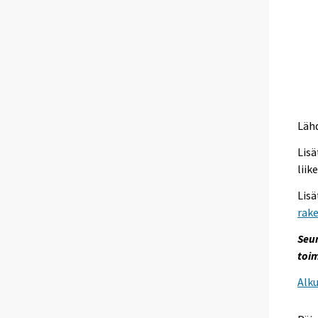
Lähd
Lisä
liik
Lis
rak
Seu
toim
Alk