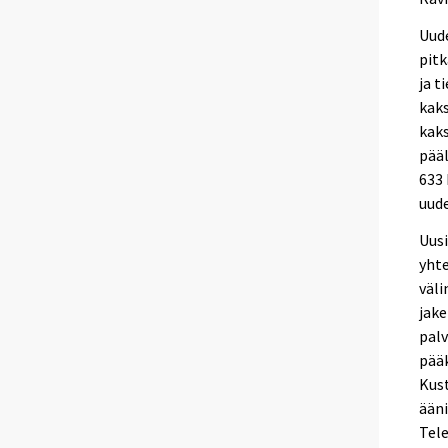
Uude
pitk
ja t
kaks
kaks
pää
633 
uude
Uusi
yhte
väli
jake
palv
pää
Kust
ääni
Tele