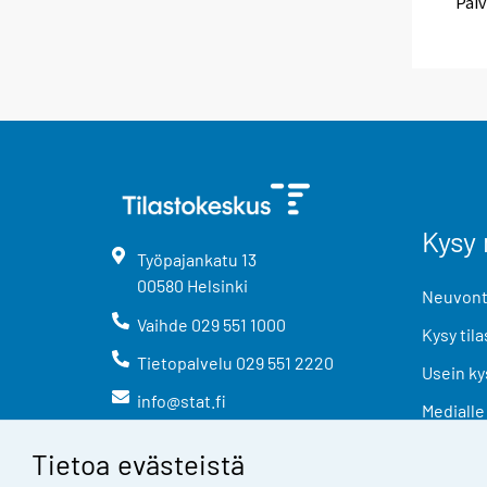
Päiv
Kysy 
Työpajankatu
13
00580
Helsinki
Neuvonta
Vaihde
029 551 1000
Kysy tila
Tietopalvelu
029 551 2220
Usein ky
info@stat.fi
Medialle
Tietoa evästeistä