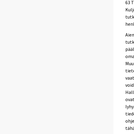
63 T
Kulj
tutk
henk
Aiem
tut
pääl
omak
Muu
tiet
vaat
void
Hall
ovat
lyhy
tied
ohje
täh