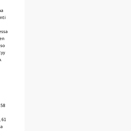
aa
nti
essa
een
aso
tyy
.
 58
,
, 61
ja