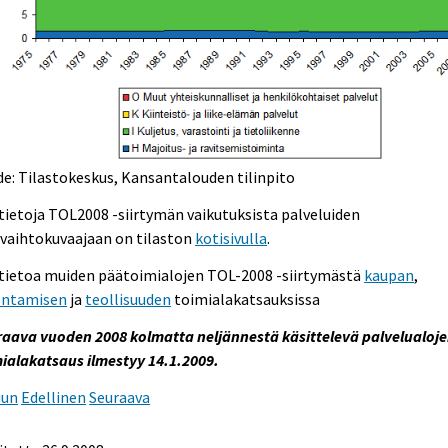
e: Tilastokeskus, Kansantalouden tilinpito
tietoja TOL2008 -siirtymän vaikutuksista palveluiden
evaihtokuvaajaan on tilaston
kotisivulla
.
ätietoa muiden päätoimialojen TOL-2008 -siirtymästä
kaupan
,
entamisen
ja
teollisuuden
toimialakatsauksissa
raava vuoden 2008 kolmatta neljännestä käsittelevä palvelualoj
ialakatsaus ilmestyy 14.1.2009.
uun
Edellinen
Seuraava