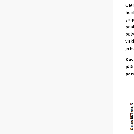
Olen
henk
ymp
pääl
palv
virk
ja k
Kuv
pää
per