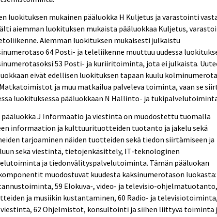
n luokituksen mukainen pääluokka H Kuljetus ja varastointi vast
älti aiemman luokituksen mukaista pääluokkaa Kuljetus, varastoi
ietoliikenne. Aiemman luokituksen mukaisesti julkaistu
inumerotaso 64 Posti- ja teleliikenne muuttuu uudessa luokituks
inumerotasoksi 53 Posti- ja kuriiritoiminta, jota ei julkaista. Uut
luokkaan eivät edellisen luokituksen tapaan kuulu kolminumerot
Matkatoimistot ja muu matkailua palveleva toiminta, vaan se siir
ssa luokituksessa pääluokkaan N Hallinto- ja tukipalvelutoiminta
 pääluokka J Informaatio ja viestintä on muodostettu tuomalla
en informaation ja kulttuurituotteiden tuotanto ja jakelu sekä
neiden tarjoaminen näiden tuotteiden sekä tiedon siirtämiseen ja
luun sekä viestintä, tietojenkäsittely, IT-teknologinen
elutoiminta ja tiedonvälityspalvelutoiminta. Tämän pääluokan
komponentit muodostuvat kuudesta kaksinumerotason luokasta:
annustoiminta, 59 Elokuva-, video- ja televisio-ohjelmatuotanto
tteiden ja musiikin kustantaminen, 60 Radio- ja televisiotoiminta
viestintä, 62 Ohjelmistot, konsultointi ja siihen liittyvä toiminta 