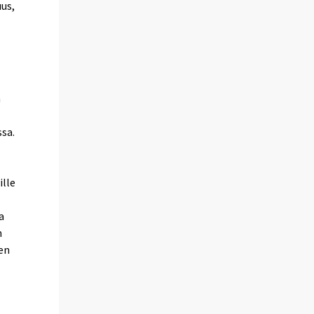
uus,
a
sa.
ille
a
n
een