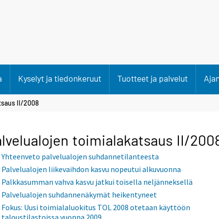
a
Kyselyt ja tiedonkeruut
Tuotteet ja palvelut
Aja
tsaus II/2008
lvelualojen toimialakatsaus II/200
Yhteenveto palvelualojen suhdannetilanteesta
Palvelualojen liikevaihdon kasvu nopeutui alkuvuonna
Palkkasumman vahva kasvu jatkui toisella neljänneksellä
Palvelualojen suhdannenäkymät heikentyneet
Fokus: Uusi toimialaluokitus TOL 2008 otetaan käyttöön
taloustilastoissa vuonna 2009