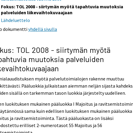
Fokus: TOL 2008 - siirtymän myötä tapahtuvia muutoksia
palveluiden liikevaihtokuvaajaan
Lähdeluettelo
o dokumentti
yhdellä sivulla
kus: TOL 2008 - siirtymän myötä
pahtuvia muutoksia palveluiden
ikevaihtokuvaajaan
mialauudistuksen myötä palvelutoimialojen rakenne muuttuu
ittävästi. Pääluokkia julkaistaan aiemman neljän sijasta kahdek
iiden sisällä on tarkemman tason luokkia järjestelty uudelleen.
n luokituksen mukainen pääluokka I Majoitus ja ravitsemistoimi
käytännössä sama kuin edellisen luokituksen mukainen pääluokka
itus ja ravitsemistoiminta. Tästä pääluokasta on lisäksi
ostettu erilliset 2-numerotasot 55 Majoitus ja 56
itsemistoiminta.