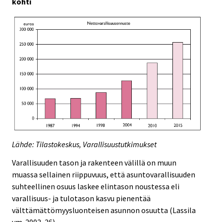
kohti
Lähde: Tilastokeskus, Varallisuustutkimukset
Varallisuuden tason ja rakenteen välillä on muun
muassa sellainen riippuvuus, että asuntovarallisuuden
suhteellinen osuus laskee elintason noustessa eli
varallisuus- ja tulotason kasvu pienentää
välttämättömyysluonteisen asunnon osuutta (Lassila
ym. 2002, 26).