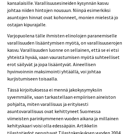
kansalaisille. Varallisuusesineiden kysynnän kasvu
johtaa niiden hintojen nousuun. Niinpä esimerkiksi
asuntojen hinnat ovat kohonneet, monien mielestä jo
ostajan kipurajalle.
Varjopuolena tälle ihmisten elinolojen paranemiselle
varallisuuden lisääntymisen myötä, on varallisuuserojen
kasvu. Varallisuuden luonne on sellainen, että se ei etsi
yhteistä hyvää, vaan vaurastumisen myötä suhteelliset
erot säilyvät ja jopa lisääntyvät. Aineellisen
hyvinvoinnin maksimointi yhtäällä, voi johtaa
kurjistumiseen toisaalla.
Tässä kirjoituksessa ei mennä jakokysymyksiin
syvemmälle, vaan tarkastellaan empiirisen aineiston
pohjalta, miten varallisuus ja erityisesti
asuntovarallisuus ovat kehittyneet Suomessa
viimeisten parinkymmenen vuoden aikana ja millainen
kehityskaari voisi olla edessäpäin. Artikkelin
tilastotiedot perustuvat Tilastokeskuksen vuoden 2004