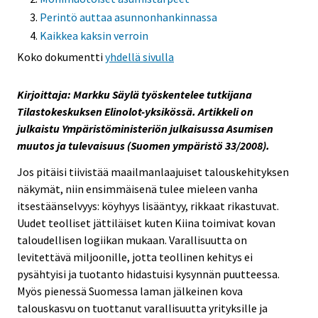
Perintö auttaa asunnonhankinnassa
Kaikkea kaksin verroin
Koko dokumentti
yhdellä sivulla
Kirjoittaja: Markku Säylä työskentelee tutkijana
Tilastokeskuksen Elinolot-yksikössä. Artikkeli on
julkaistu Ympäristöministeriön julkaisussa Asumisen
muutos ja tulevaisuus (Suomen ympäristö 33/2008).
Jos pitäisi tiivistää maailmanlaajuiset talouskehityksen
näkymät, niin ensimmäisenä tulee mieleen vanha
itsestäänselvyys: köyhyys lisääntyy, rikkaat rikastuvat.
Uudet teolliset jättiläiset kuten Kiina toimivat kovan
taloudellisen logiikan mukaan. Varallisuutta on
levitettävä miljoonille, jotta teollinen kehitys ei
pysähtyisi ja tuotanto hidastuisi kysynnän puutteessa.
Myös pienessä Suomessa laman jälkeinen kova
talouskasvu on tuottanut varallisuutta yrityksille ja