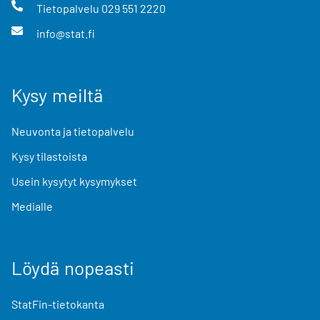
Tietopalvelu
029 551 2220
info@stat.fi
Kysy meiltä
Neuvonta ja tietopalvelu
Kysy tilastoista
Usein kysytyt kysymykset
Medialle
Löydä nopeasti
StatFin-tietokanta