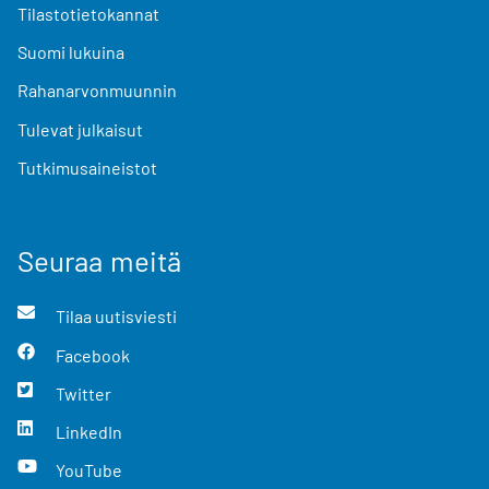
Tilastotietokannat
Suomi lukuina
Rahanarvonmuunnin
Tulevat julkaisut
Tutkimusaineistot
Seuraa meitä
Tilaa uutisviesti
Facebook
Twitter
LinkedIn
YouTube