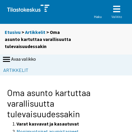
Valikko
Haku
Etusivu
>
Artikkelit
> Oma
asunto kartuttaa varallisuutta
tulevaisuudessakin
Avaa valikko
ARTIKKELIT
Oma asunto kartuttaa
varallisuutta
tulevaisuudessakin
Varat kasvavat ja kasautuvat
Monimuotoiset asumistarpeet