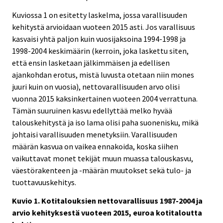
Kuviossa 1 on esitetty laskelma, jossa varallisuuden
kehitystä arvioidaan vuoteen 2015 asti. Jos varallisuus
kasvaisi yhtä paljon kuin vuosijaksoina 1994-1998 ja
1998-2004 keskimäärin (kerroin, joka laskettu siten,
että ensin lasketaan jälkimmäisen ja edellisen
ajankohdan erotus, mistä luvusta otetaan niin mones
juuri kuin on vuosia), nettovarallisuuden arvo olisi
vuonna 2015 kaksinkertainen vuoteen 2004 verrattuna.
Tämän suuruinen kasvu edellyttää melko hyvää
talouskehitystä ja iso lama olisi paha suonenisku, mikä
johtaisi varallisuuden menetyksiin. Varallisuuden
määrän kasvua on vaikea ennakoida, koska siihen
vaikuttavat monet tekijät muun muassa talouskasvu,
väestörakenteen ja -määrän muutokset sekä tulo- ja
tuottavuuskehitys.
Kuvio 1. Kotitalouksien nettovarallisuus 1987-2004 ja
arvio kehityksestä vuoteen 2015, euroa kotitaloutta