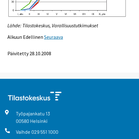
Lähde: Tilastokeskus, Varallisuustutkimukset
Alkuun
Edellinen
Seuraava
Päivitetty
28.10.2008
Työpajankatu
13
00580
Helsinki
Vaihde
029 551 1000