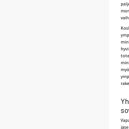
palj
mon
vaih
Kosk
ympä
mink
hyvi
tot
mink
myös
ympä
rake
Yh
so
Vapa
jäs