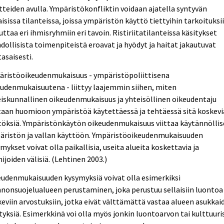
tteiden avulla. Ympäristökonfliktin voidaan ajatella syntyvän
aisissa tilanteissa, joissa ympäristön käyttö tiettyihin tarkoituksi
uttaa eri ihmisryhmiin eri tavoin. Ristiriitatilanteissa käsitykset
ollisista toimenpiteistä eroavat ja hyödyt ja haitat jakautuvat
asaisesti.
äristöoikeudenmukaisuus - ympäristöpoliittisena
udenmukaisuutena - liittyy laajemmin siihen, miten
iskunnallinen oikeudenmukaisuus ja yhteisöllinen oikeudentaju
aan huomioon ympäristöä käytettäessä ja tehtäessä sitä koskevi
töksiä. Ympäristönkäytön oikeudenmukaisuus viittaa käytännölli
äristön ja vallan käyttöön. Ympäristöoikeudenmukaisuuden
mykset voivat olla paikallisia, useita alueita koskettavia ja
ijoiden välisiä. (Lehtinen 2003.)
udenmukaisuuden kysymyksiä voivat olla esimerkiksi
nonsuojelualueen perustaminen, joka perustuu sellaisiin luontoa
eviin arvostuksiin, jotka eivät välttämättä vastaa alueen asukkai
tyksiä. Esimerkkinä voi olla myös jonkin luontoarvon tai kulttuuri