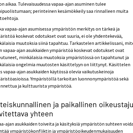
on aikaa. Tulevaisuudessa vapaa-ajan asuminen tulee
ipuolistumaan; perinteinen kesämökkeily saa rinnalleen muita
toehtoja.
a vapaa-ajan asumisessa ympäristön merkitys on tärkeä ja
ristöä koskevat odotukset ovat suuria, ei ole yhdentekevää,
älaisia muutoksia siinä tapahtuu. Tarkastelen artikkelissani, mi
n vapaa-ajan asukkaiden ympäristöä koskevat odotukset ovat
eutuneet, minkälaisia muutoksia ympäristössä on tapahtunut ja
älaisia ongelmia muutosten käsittelyyn on liittynyt. Käsittelen
 vapaa-ajan asukkaiden käytössä olevia vaikutuskeinoja
ristöasioissa. Ympäristöllä tarkoitan luonnonympäristöä sekä
nnettua ja kulttuurista ympäristöä.
teiskunnallinen ja paikallinen oikeustaj
vitettava yhteen
a-ajan asukkaiden toiveita ja käsityksiä ympäristön suhteen void
entää ympäristökonfliktin ja ympäristöoikeudenmukaisuuden