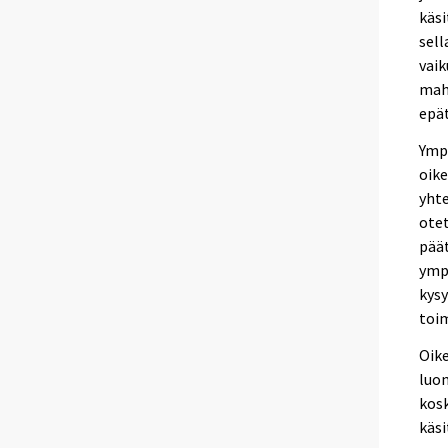
käsi
sell
vaik
mahd
epät
Ymp
oike
yhte
otet
pää
ymp
kysy
toim
Oike
luon
kosk
käsi