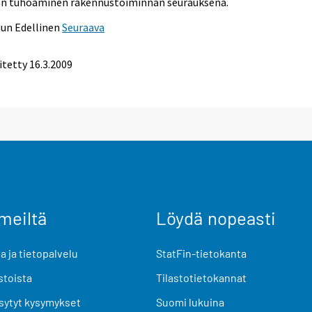
on tuhoaminen rakennustoiminnan seurauksena.
uun
Edellinen
Seuraava
itetty
16.3.2009
meiltä
Löydä nopeasti
 ja tietopalvelu
StatFin-tietokanta
stoista
Tilastotietokannat
sytyt kysymykset
Suomi lukuina