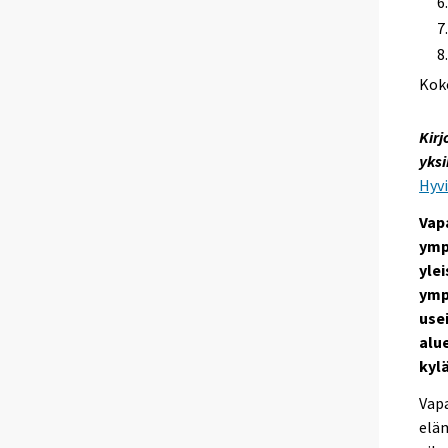
Kok
Kirj
yksi
Hyv
Vap
ympä
yle
ymp
usei
alue
kyl
Vapa
eläm