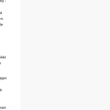
ho -
kä
n.
le
ökki
n
ajan
tä
mman