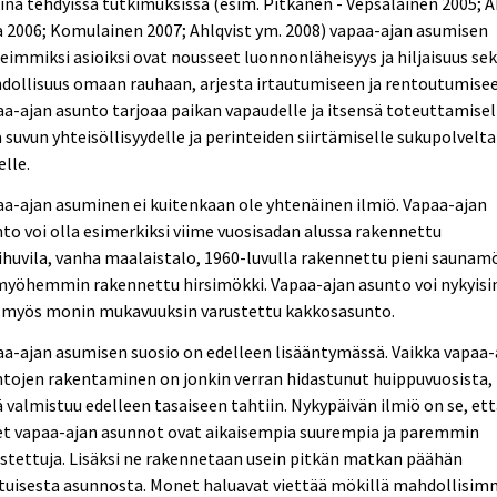
ina tehdyissä tutkimuksissa (esim. Pitkänen - Vepsäläinen 2005; A
a 2006; Komulainen 2007; Ahlqvist ym. 2008) vapaa-ajan asumisen
eimmiksi asioiksi ovat nousseet luonnonläheisyys ja hiljaisuus se
ollisuus omaan rauhaan, arjesta irtautumiseen ja rentoutumisee
a-ajan asunto tarjoaa paikan vapaudelle ja itsensä toteuttamisel
 suvun yhteisöllisyydelle ja perinteiden siirtämiselle sukupolvelta
elle.
a-ajan asuminen ei kuitenkaan ole yhtenäinen ilmiö. Vapaa-ajan
to voi olla esimerkiksi viime vuosisadan alussa rakennettu
ihuvila, vanha maalaistalo, 1960-luvulla rakennettu pieni saunam
myöhemmin rakennettu hirsimökki. Vapaa-ajan asunto voi nykyisi
a myös monin mukavuuksin varustettu kakkosasunto.
a-ajan asumisen suosio on edelleen lisääntymässä. Vaikka vapaa-
tojen rakentaminen on jonkin verran hidastunut huippuvuosista,
ä valmistuu edelleen tasaiseen tahtiin. Nykypäivän ilmiö on se, et
et vapaa-ajan asunnot ovat aikaisempia suurempia ja paremmin
stettuja. Lisäksi ne rakennetaan usein pitkän matkan päähän
ituisesta asunnosta. Monet haluavat viettää mökillä mahdollisi