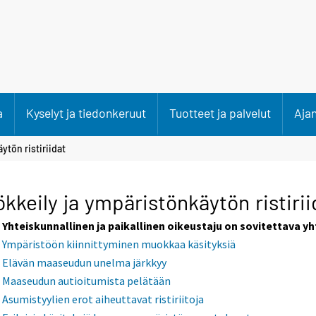
a
Kyselyt ja tiedonkeruut
Tuotteet ja palvelut
Aja
ytön ristiriidat
kkeily ja ympäristönkäytön ristirii
Yhteiskunnallinen ja paikallinen oikeustaju on sovitettava y
Ympäristöön kiinnittyminen muokkaa käsityksiä
Elävän maaseudun unelma järkkyy
Maaseudun autioitumista pelätään
Asumistyylien erot aiheuttavat ristiriitoja