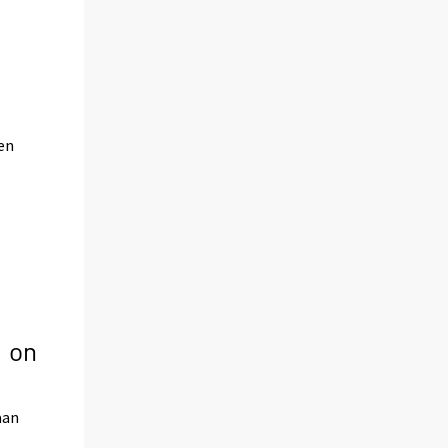
ten
u on
aan