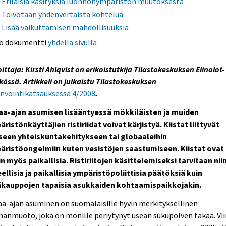
Erilaisia käsityksiä luonnonympäristön muutoksesta
Toivotaan yhdenvertaista kohtelua
Lisää vaikuttamisen mahdollisuuksia
o dokumentti
yhdellä sivulla
oittaja: Kirsti Ahlqvist on erikoistutkija Tilastokeskuksen Elinolot-
kössä. Artikkeli on julkaistu Tilastokeskuksen
invointikatsauksessa 4/2008
.
aa-ajan asumisen lisääntyessä mökkiläisten ja muiden
ristönkäyttäjien ristiriidat voivat kärjistyä. Kiistat liittyvät
iseen yhteiskuntakehitykseen tai globaaleihin
äristöongelmiin kuten vesistöjen saastumiseen. Kiistat ovat
n myös paikallisia. Ristiriitojen käsittelemiseksi tarvitaan nii
ellisia ja paikallisia ympäristöpoliittisia päätöksiä kuin
äkauppojen tapaisia asukkaiden kohtaamispaikkojakin.
a-ajan asuminen on suomalaisille hyvin merkityksellinen
änmuoto, joka on monille periytynyt usean sukupolven takaa. Vi