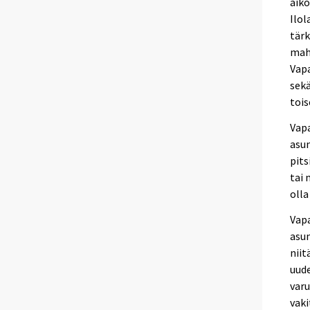
aiko
Ilol
tärk
mahd
Vapa
sekä
tois
Vapa
asun
pits
tai 
oll
Vapa
asun
niit
uud
varu
vak