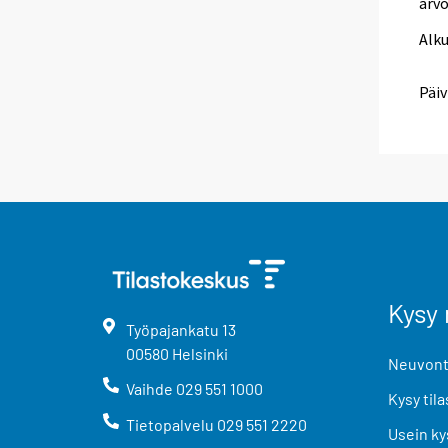
arv
Alk
Päiv
Kysy 
Työpajankatu
13
00580
Helsinki
Neuvonta
Vaihde
029 551 1000
Kysy tila
Tietopalvelu
029 551 2220
Usein ky