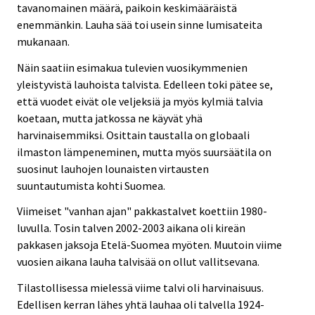
tavanomainen määrä, paikoin keskimääräistä
enemmänkin. Lauha sää toi usein sinne lumisateita
mukanaan.
Näin saatiin esimakua tulevien vuosikymmenien
yleistyvistä lauhoista talvista. Edelleen toki pätee se,
että vuodet eivät ole veljeksiä ja myös kylmiä talvia
koetaan, mutta jatkossa ne käyvät yhä
harvinaisemmiksi. Osittain taustalla on globaali
ilmaston lämpeneminen, mutta myös suursäätila on
suosinut lauhojen lounaisten virtausten
suuntautumista kohti Suomea.
Viimeiset "vanhan ajan" pakkastalvet koettiin 1980-
luvulla. Tosin talven 2002-2003 aikana oli kireän
pakkasen jaksoja Etelä-Suomea myöten. Muutoin viime
vuosien aikana lauha talvisää on ollut vallitsevana.
Tilastollisessa mielessä viime talvi oli harvinaisuus.
Edellisen kerran lähes yhtä lauhaa oli talvella 1924-