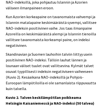
NAO-indeksillä, joka pohjautuu Islannin ja Azorien
väliseen ilmanpaineen eroon.
Kun Azorien korkeapaine on tavanomaista vahvempi ja
Islannin matalapaine keskimääräistä syvempi, vallitsee
NAO-indeksin positiivinen vaihe. Jos taas ilmanpaine
Azoreilla on keskimääräistä alempi ja Islannin tienoilla
vallitsee tavanomaista korkeampi paine, on indeksi
negatiivinen.
Skandinavian ja Suomen lauhoihin talviin liittyy usein
positiivinen NAO-indeksi. Tällöin lauhat lännen ja
lounaan väliset tuulet ovat vallitsevina. Kylmät talvet
osuvat tyypillisesti indeksin negatiiviseen vaiheeseen
(Kuvio 2). Kesäaikana NAO-indeksillä ja Pohjois-
Euroopan lämpötiloilla ei ole samanlaista riippuvuutta
kuin talvella.
Kuvio 2. Talven keskilämpötilan poikkeama
Helsingin Kaisaniemessä ja NAO-indeksi (50 talvea)