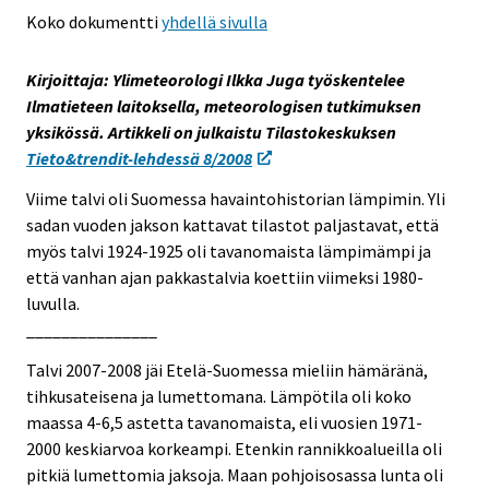
e
Koko dokumentti
yhdellä sivulla
e
n
Kirjoittaja: Ylimeteorologi Ilkka Juga työskentelee
p
Ilmatieteen laitoksella, meteorologisen tutkimuksen
a
yksikössä. Artikkeli on julkaistu Tilastokeskuksen
l
Tieto&trendit-lehdessä 8/2008
v
Viime talvi oli Suomessa havaintohistorian lämpimin. Yli
e
sadan vuoden jakson kattavat tilastot paljastavat, että
l
myös talvi 1924-1925 oli tavanomaista lämpimämpi ja
u
että vanhan ajan pakkastalvia koettiin viimeksi 1980-
u
luvulla.
n
_______________
.
Talvi 2007-2008 jäi Etelä-Suomessa mieliin hämäränä,
tihkusateisena ja lumettomana. Lämpötila oli koko
maassa 4-6,5 astetta tavanomaista, eli vuosien 1971-
2000 keskiarvoa korkeampi. Etenkin rannikkoalueilla oli
pitkiä lumettomia jaksoja. Maan pohjoisosassa lunta oli