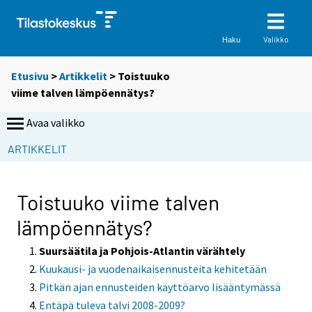
Valikko
Haku
Etusivu
>
Artikkelit
> Toistuuko
viime talven lämpöennätys?
Avaa valikko
S
ARTIKKELIT
i
i
r
Toistuuko viime talven
r
lämpöennätys?
y
t
Suursäätila ja Pohjois-Atlantin värähtely
t
Kuukausi- ja vuodenaikaisennusteita kehitetään
o
Pitkän ajan ennusteiden käyttöarvo lisääntymässä
i
Entäpä tuleva talvi 2008-2009?
s