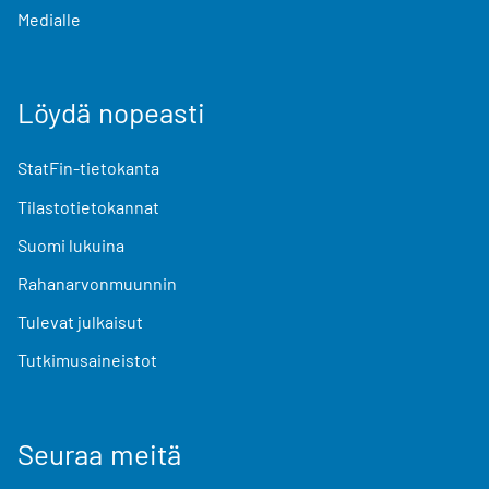
Medialle
Löydä nopeasti
StatFin-tietokanta
Tilastotietokannat
Suomi lukuina
Rahanarvonmuunnin
Tulevat julkaisut
Tutkimusaineistot
Seuraa meitä