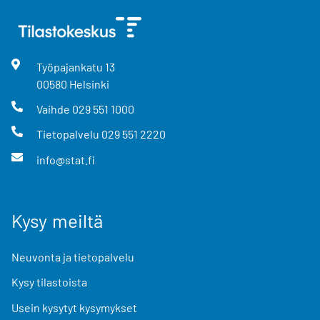
Työpajankatu
13
00580
Helsinki
Vaihde
029 551 1000
Tietopalvelu
029 551 2220
info@stat.fi
Kysy meiltä
Neuvonta ja tietopalvelu
Kysy tilastoista
Usein kysytyt kysymykset