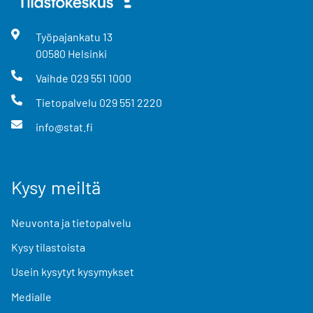
Työpajankatu
13
00580
Helsinki
Vaihde
029 551 1000
Tietopalvelu
029 551 2220
info@stat.fi
Kysy meiltä
Neuvonta ja tietopalvelu
Kysy tilastoista
Usein kysytyt kysymykset
Medialle