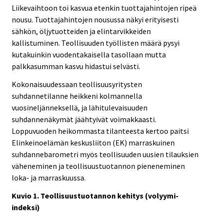
Liikevaihtoon toi kasvua etenkin tuottajahintojen ripeä
nousu. Tuottajahintojen nousussa näkyi erityisesti
sähkön, öljytuotteiden ja elintarvikkeiden
kallistuminen. Teollisuuden työllisten määrä pysyi
kutakuinkin vuodentakaisella tasollaan mutta
palkkasumman kasvu hidastui selvästi.
Kokonaisuudessaan teollisuusyritysten
suhdannetilanne heikkeni kolmannella
vuosineljänneksellä, ja lähitulevaisuuden
suhdannenäkymät jäähtyivät voimakkaasti.
Loppuvuoden heikommasta tilanteesta kertoo paitsi
Elinkeinoelämän keskusliiton (EK) marraskuinen
suhdannebarometri myös teollisuuden uusien tilauksien
väheneminen ja teollisuustuotannon pieneneminen
loka- ja marraskuussa.
Kuvio 1. Teollisuustuotannon kehitys (volyymi-
indeksi)