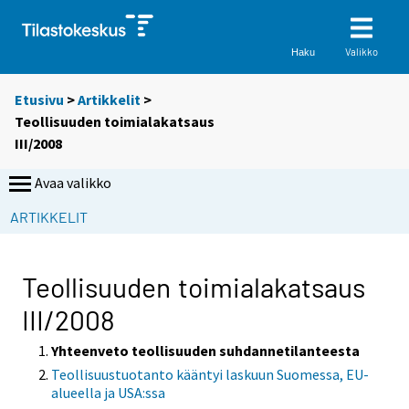
Valikko
Haku
Etusivu
>
Artikkelit
>
Teollisuuden toimialakatsaus
III/2008
Avaa valikko
ARTIKKELIT
Teollisuuden toimialakatsaus
III/2008
Yhteenveto teollisuuden suhdannetilanteesta
Teollisuustuotanto kääntyi laskuun Suomessa, EU-
alueella ja USA:ssa