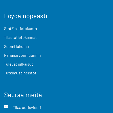
Löydä nopeasti
StatFin-tietokanta
Tilastotietokannat
Suomi lukuina
Rahanarvonmuunnin
Tulevat julkaisut
Tutkimusaineistot
Seuraa meitä
Tilaa uutisviesti