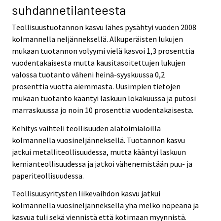
suhdannetilanteesta
Teollisuustuotannon kasvu lähes pysähtyi vuoden 2008
kolmannella neljänneksellä. Alkuperäisten lukujen
mukaan tuotannon volyymi vielä kasvoi 1,3 prosenttia
vuodentakaisesta mutta kausitasoitettujen lukujen
valossa tuotanto väheni heinä-syyskuussa 0,2
prosenttia vuotta aiemmasta. Uusimpien tietojen
mukaan tuotanto kääntyi laskuun lokakuussa ja putosi
marraskuussa jo noin 10 prosenttia vuodentakaisesta.
Kehitys vaihteli teollisuuden alatoimialoilla
kolmannella vuosineljänneksellä. Tuotannon kasvu
jatkui metalliteollisuudessa, mutta kääntyi laskuun
kemianteollisuudessa ja jatkoi vähenemistään puu- ja
paperiteollisuudessa.
Teollisuusyritysten liikevaihdon kasvu jatkui
kolmannella vuosineljänneksellä yhä melko nopeana ja
kasvua tuli sekä viennistä että kotimaan myynnistä.