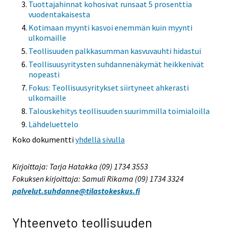
Tuottajahinnat kohosivat runsaat 5 prosenttia
vuodentakaisesta
Kotimaan myynti kasvoi enemmän kuin myynti
ulkomaille
Teollisuuden palkkasumman kasvuvauhti hidastui
Teollisuusyritysten suhdannenäkymät heikkenivät
nopeasti
Fokus: Teollisuusyritykset siirtyneet ahkerasti
ulkomaille
Talouskehitys teollisuuden suurimmilla toimialoilla
Lähdeluettelo
Koko dokumentti
yhdellä sivulla
Kirjoittaja: Tarja Hatakka (09) 1734 3553
Fokuksen kirjoittaja: Samuli Rikama (09) 1734 3324
palvelut.suhdanne@tilastokeskus.fi
Yhteenveto teollisuuden