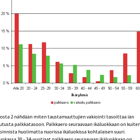
osta 2 nähdään miten taustamuuttujien vakiointi tasoittaa iän
utusta palkkatasoon. Palkkaero seuraavaan ikäluokkaan on kuite
oinnista huolimatta nuorissa ikäluokissa kohtalaisen suuri.
uokassa 30 - 34-vuotiaat palkkaero seuraavaan ikäluokkaan on