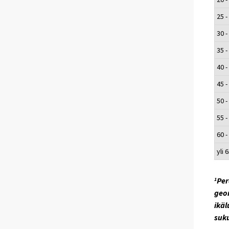
25 -
30 -
35 -
40 -
45 -
50 -
55 -
60 -
yli 
Per
1
geom
ikä
suku