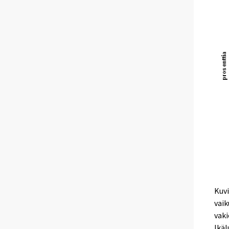
Kuvi
vaik
vaki
Ikäl