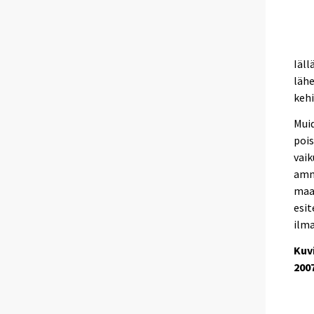
Iäll
lähe
kehi
Muid
pois
vaik
amm
maa
esit
ilma
Kuv
200