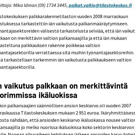
oittaja: Mika Idman (09) 1734 3445,
palkat.valtio@tilastokeskus.fi
astokeskuksen palkkarakennetilaston vuoden 2008 marraskuun
istuksessa tarkasteltiin iän vaikutusta palkanmääräytymiseen.
antajasektoreiden välisestä tarkastelusta selviää, että iän vaiku
kaan on merkittävin valtion palkansaajilla ja että iän mukaan
asteltuna palkkauksen rakenne poikkeaa valtion
antajasektorilla verrattaessa sitä muihin työnantajasektoreihin.
ä tarkastellaan tarkemmin iän vaikutusta palkkaukseen valtion
antajasektorilla.
n vaikutus palkkaan on merkittävintä
orimmissa ikäluokissa
ion palkansaajien säännöllisen ansion keskiarvo oli vuoden 2007
raskuussa Tilastokeskuksen mukaan 2 951 euroa. Ikäryhmittäises
osta nähdään, että ansioiden keskiarvo ikäluokassa nousee valtio
ansaajilla jo melko nuorissa ikäluokissa koko sektorin keskiarvon
lle. Nopean alkuvaiheen kehityksen jälkeen ansioiden kasvu hidas