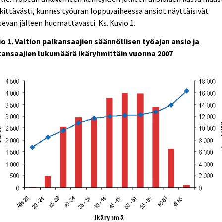
ittävästi, kunnes työuran loppuvaiheessa ansiot näyttäisivät
evan jälleen huomattavasti. Ks. Kuvio 1.
o 1. Valtion palkansaajien säännöllisen työajan ansio ja
kansaajien lukumäärä ikäryhmittäin vuonna 2007