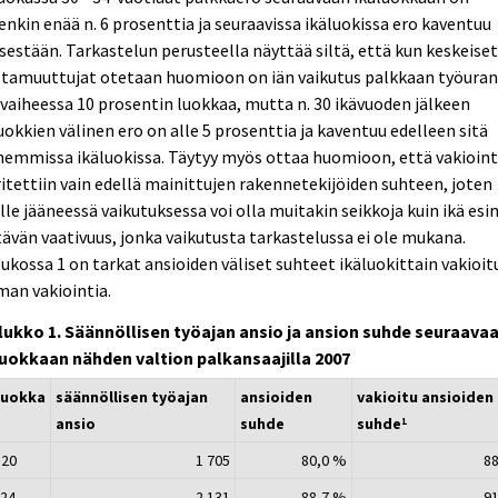
enkin enää n. 6 prosenttia ja seuraavissa ikäluokissa ero kaventuu
sestään. Tarkastelun perusteella näyttää siltä, että kun keskeise
stamuuttujat otetaan huomioon on iän vaikutus palkkaan työura
vaiheessa 10 prosentin luokkaa, mutta n. 30 ikävuoden jälkeen
uokkien välinen ero on alle 5 prosenttia ja kaventuu edelleen sitä
emmissa ikäluokissa. Täytyy myös ottaa huomioon, että vakioint
itettiin vain edellä mainittujen rakennetekijöiden suhteen, joten
elle jääneessä vaikutuksessa voi olla muitakin seikkoja kuin ikä esi
ävän vaativuus, jonka vaikutusta tarkastelussa ei ole mukana.
ukossa 1 on tarkat ansioiden väliset suhteet ikäluokittain vakioi
lman vakiointia.
lukko 1. Säännöllisen työajan ansio ja ansion suhde seuraava
luokkaan nähden valtion palkansaajilla 2007
luokka
säännöllisen työajan
ansioiden
vakioitu ansioiden
ansio
suhde
suhde
1
 20
1 705
80,0 %
8
 24
2 131
88,7 %
9