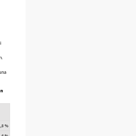
t
n
i
m.
tuna
an
8,8 %
1,6 %