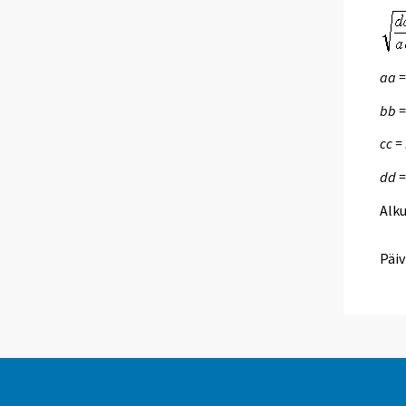
aa =
bb =
cc =
dd =
Alk
Päiv