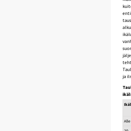
kuit
enti
tau
alku
ikäl
vanh
suor
jälj
teht
Taul
ja i
Tau
ikä
Ikä
Alle
20 -