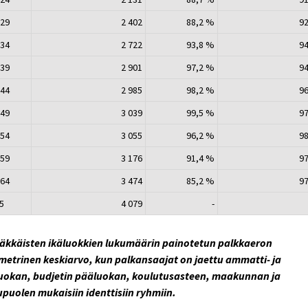
 29
2 402
88,2 %
9
 34
2 722
93,8 %
9
 39
2 901
97,2 %
9
 44
2 985
98,2 %
9
 49
3 039
99,5 %
9
 54
3 055
96,2 %
9
 59
3 176
91,4 %
9
 64
3 474
85,2 %
9
65
4 079
-
äkkäisten ikäluokkien lukumäärin painotetun palkkaeron
etrinen keskiarvo, kun palkansaajat on jaettu ammatti- ja
luokan, budjetin pääluokan, koulutusasteen, maakunnan ja
puolen mukaisiin identtisiin ryhmiin.