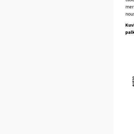
merk
nous
Kuvi
pal