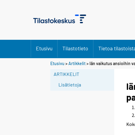
Etusivu
Tilastotieto
Tietoa tilastoist
Etusivu
>
Artikkelit
> Iän vaikutus ansioihin va
ARTIKKELIT
Iä
Lisätietoja
pa
Kok