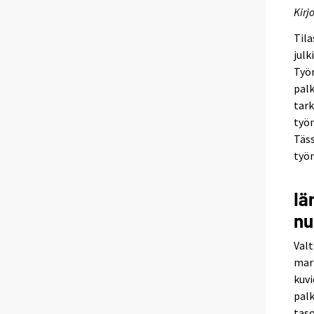
Kirj
Til
julk
Työn
palk
tark
työn
Täss
työn
Iä
nu
Valt
mar
kuvi
palk
taso