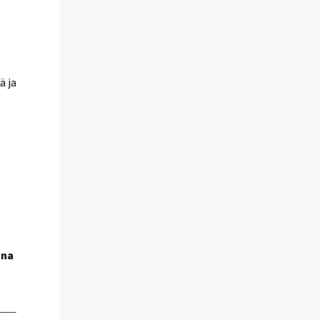
ä ja
a
nna