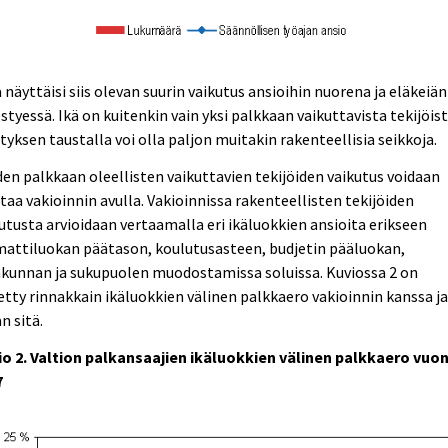
ä näyttäisi siis olevan suurin vaikutus ansioihin nuorena ja eläkeiän
styessä. Ikä on kuitenkin vain yksi palkkaan vaikuttavista tekijöist
tyksen taustalla voi olla paljon muitakin rakenteellisia seikkoja.
en palkkaan oleellisten vaikuttavien tekijöiden vaikutus voidaan
taa vakioinnin avulla. Vakioinnissa rakenteellisten tekijöiden
utusta arvioidaan vertaamalla eri ikäluokkien ansioita erikseen
attiluokan päätason, koulutusasteen, budjetin pääluokan,
kunnan ja sukupuolen muodostamissa soluissa. Kuviossa 2 on
etty rinnakkain ikäluokkien välinen palkkaero vakioinnin kanssa j
n sitä.
io 2. Valtion palkansaajien ikäluokkien välinen palkkaero vuo
7