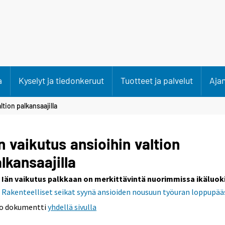
a
Kyselyt ja tiedonkeruut
Tuotteet ja palvelut
Aja
ltion palkansaajilla
n vaikutus ansioihin valtion
lkansaajilla
Iän vaikutus palkkaan on merkittävintä nuorimmissa ikäluok
Rakenteelliset seikat syynä ansioiden nousuun työuran loppupää
o dokumentti
yhdellä sivulla