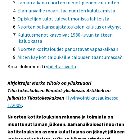
Laman aikana nuorten menot pienenivät eniten
Elämänvaihe määrittää nuorten kuluttamista
Opiskelijan tulot tulevat monista lähteistä
Nuorten palkansaajatalouksien kulutus eriytynyt
Kulutusmenot kasvoivat 1980-luvun taitteen
ikäluokassa
Nuorten kotitaloudet panostavat vapaa-aikaan
Miten käy kotitalouksille talouden taantumassa?
Koko dokumentti
yhdellä sivulla
Kirjoittaja: Marko Ylitalo on yliaktuaari
Tilastokeskuksen Elinolot-yksikössä. Artikkeli on
julkaistu Tilastokeskuksen
Hyvinvointikatsauksessa
1/2009
.
Nuorten kotitalouksien rakenne ja toiminta on
muuttunut laman jälkeen. Samanaikaisesti nuorten
kotitalouksien asema kuluttajana on jäänyt jälkeen
muista talouksista. Näin on käynyt erityisesti