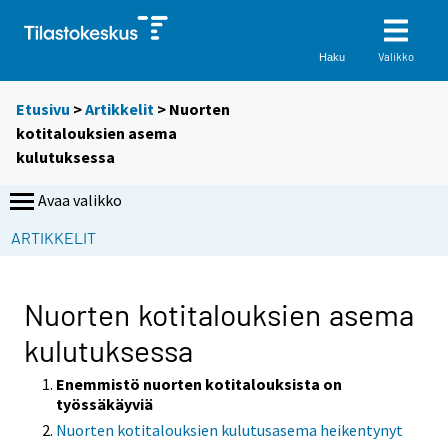
Valikko
Haku
Etusivu
>
Artikkelit
> Nuorten
kotitalouksien asema
kulutuksessa
Avaa valikko
ARTIKKELIT
Nuorten kotitalouksien asema
kulutuksessa
Enemmistö nuorten kotitalouksista on
työssäkäyviä
Nuorten kotitalouksien kulutusasema heikentynyt