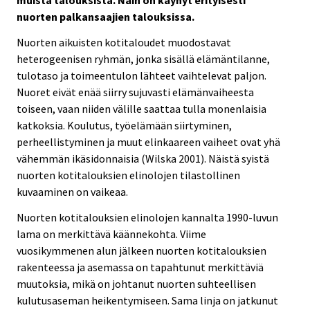
nuorten palkansaajien talouksissa.
Nuorten aikuisten kotitaloudet muodostavat
heterogeenisen ryhmän, jonka sisällä elämäntilanne,
tulotaso ja toimeentulon lähteet vaihtelevat paljon.
Nuoret eivät enää siirry sujuvasti elämänvaiheesta
toiseen, vaan niiden välille saattaa tulla monenlaisia
katkoksia. Koulutus, työelämään siirtyminen,
perheellistyminen ja muut elinkaareen vaiheet ovat yhä
vähemmän ikäsidonnaisia (Wilska 2001). Näistä syistä
nuorten kotitalouksien elinolojen tilastollinen
kuvaaminen on vaikeaa.
Nuorten kotitalouksien elinolojen kannalta 1990-luvun
lama on merkittävä käännekohta. Viime
vuosikymmenen alun jälkeen nuorten kotitalouksien
rakenteessa ja asemassa on tapahtunut merkittäviä
muutoksia, mikä on johtanut nuorten suhteellisen
kulutusaseman heikentymiseen. Sama linja on jatkunut