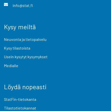
info@stat.fi
Kysy meiltä
Neuvonta ja tietopalvelu
Kysy tilastoista
Usein kysytyt kysymykset
Medialle
Löydä nopeasti
StatFin-tietokanta
Tilastotietokannat