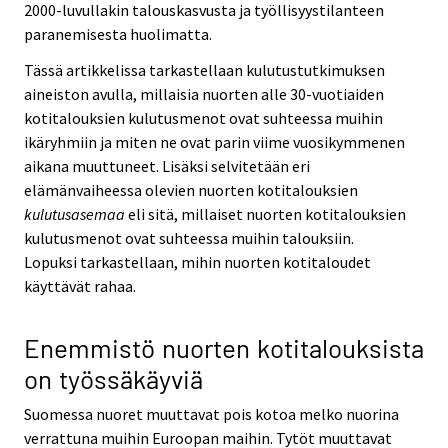
2000-luvullakin talouskasvusta ja työllisyystilanteen
paranemisesta huolimatta.
Tässä artikkelissa tarkastellaan kulutustutkimuksen
aineiston avulla, millaisia nuorten alle 30-vuotiaiden
kotitalouksien kulutusmenot ovat suhteessa muihin
ikäryhmiin ja miten ne ovat parin viime vuosikymmenen
aikana muuttuneet. Lisäksi selvitetään eri
elämänvaiheessa olevien nuorten kotitalouksien
kulutusasemaa
eli sitä, millaiset nuorten kotitalouksien
kulutusmenot ovat suhteessa muihin talouksiin.
Lopuksi tarkastellaan, mihin nuorten kotitaloudet
käyttävät rahaa.
Enemmistö nuorten kotitalouksista
on työssäkäyviä
Suomessa nuoret muuttavat pois kotoa melko nuorina
verrattuna muihin Euroopan maihin. Tytöt muuttavat