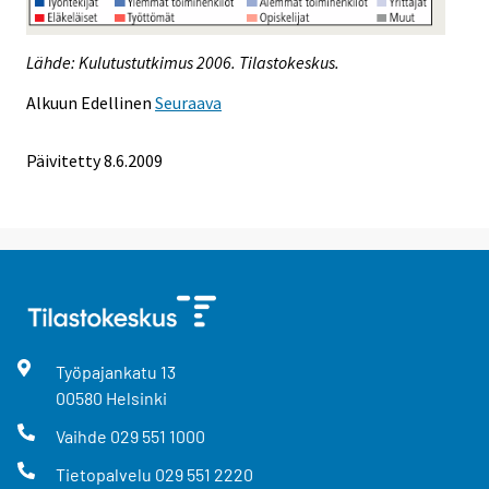
Lähde: Kulutustutkimus 2006. Tilastokeskus.
Alkuun
Edellinen
Seuraava
Päivitetty
8.6.2009
Työpajankatu
13
00580
Helsinki
Vaihde
029 551 1000
Tietopalvelu
029 551 2220