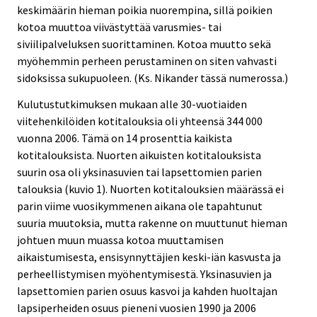
keskimäärin hieman poikia nuorempina, sillä poikien
kotoa muuttoa viivästyttää varusmies- tai
siviilipalveluksen suorittaminen. Kotoa muutto sekä
myöhemmin perheen perustaminen on siten vahvasti
sidoksissa sukupuoleen. (Ks. Nikander tässä numerossa.)
Kulutustutkimuksen mukaan alle 30-vuotiaiden
viitehenkilöiden kotitalouksia oli yhteensä 344 000
vuonna 2006. Tämä on 14 prosenttia kaikista
kotitalouksista. Nuorten aikuisten kotitalouksista
suurin osa oli yksinasuvien tai lapsettomien parien
talouksia (kuvio 1). Nuorten kotitalouksien määrässä ei
parin viime vuosikymmenen aikana ole tapahtunut
suuria muutoksia, mutta rakenne on muuttunut hieman
johtuen muun muassa kotoa muuttamisen
aikaistumisesta, ensisynnyttäjien keski-iän kasvusta ja
perheellistymisen myöhentymisestä. Yksinasuvien ja
lapsettomien parien osuus kasvoi ja kahden huoltajan
lapsiperheiden osuus pieneni vuosien 1990 ja 2006