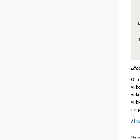
Lähd
Osa-
viik
viik
viik
nelj
Alk
Päiv