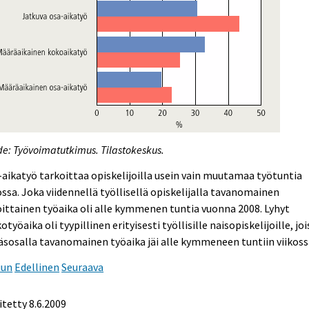
e: Työvoimatutkimus. Tilastokeskus.
aikatyö tarkoittaa opiskelijoilla usein vain muutamaa työtuntia
ossa. Joka viidennellä työllisellä opiskelijalla tavanomainen
oittainen työaika oli alle kymmenen tuntia vuonna 2008. Lyhyt
kotyöaika oli tyypillinen erityisesti työllisille naisopiskelijoille, jo
äsosalla tavanomainen työaika jäi alle kymmeneen tuntiin viikoss
uun
Edellinen
Seuraava
itetty
8.6.2009