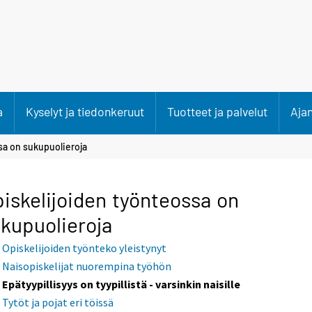
a
Kyselyt ja tiedonkeruut
Tuotteet ja palvelut
Aja
sa on sukupuolieroja
iskelijoiden työnteossa on
kupuolieroja
Opiskelijoiden työnteko yleistynyt
Naisopiskelijat nuorempina työhön
Epätyypillisyys on tyypillistä - varsinkin naisille
Tytöt ja pojat eri töissä