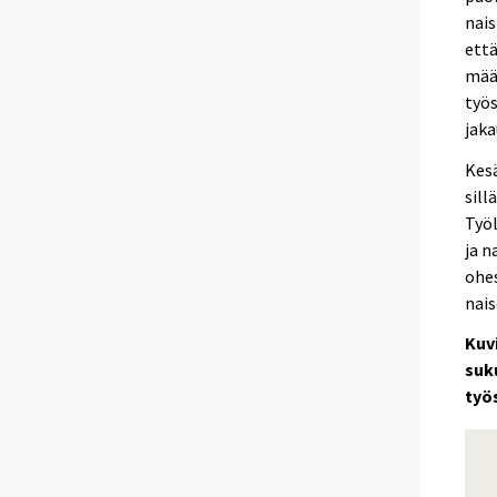
nais
että
määr
työs
jak
Kesä
sill
Työl
ja n
ohes
nais
Kuv
suk
työ