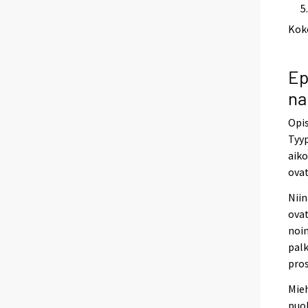
Kok
Ep
na
Opis
Tyyp
aiko
ovat
Niin
ovat
noin
palk
pros
Mieh
puol