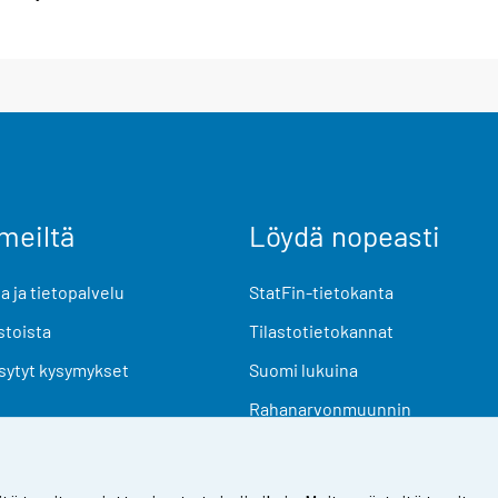
meiltä
Löydä nopeasti
 ja tietopalvelu
StatFin-tietokanta
stoista
Tilastotietokannat
sytyt kysymykset
Suomi lukuina
Rahanarvonmuunnin
Tulevat julkaisut
Tutkimusaineistot