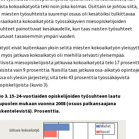
ista kokoaikatyötä teki noin joka kolmas. Osittain se johtuu siitä,
 miesten työsuhteista suurempi osuus oli kesätöiksi tulkittavaa
äaikaista kokoaikatyötä: työssäkäyvien miesopiskelijoiden
uhteet painottuvat kesäkaudelle, kun taas naisten työsuhteet
autuvat tasaisemmin ympäri vuoden.
työt eivät kuitenkaan yksin selitä miesten kokoaikatyön yleisyyt
ä myös jatkuva kokoaikatyö oli miehillä selvästi yleisempää.
lisistä miesopiskelijoista jatkuvaa kokoaikatyötä teki 17 prosent
aisista vain 9 prosenttia. Naisilla taas jatkuva osa-aikatyö opintoj
sa oli yleisin järjestely; sitä teki 43 prosenttia työssäkäyvistä
opiskelijoista (kuvio 3).
io 3. 15-24-vuotiaiden opiskelijoiden työsuhteen laatu
upuolen mukaan vuonna 2008 (osuus palkansaajana
skentelevistä). Prosenttia.