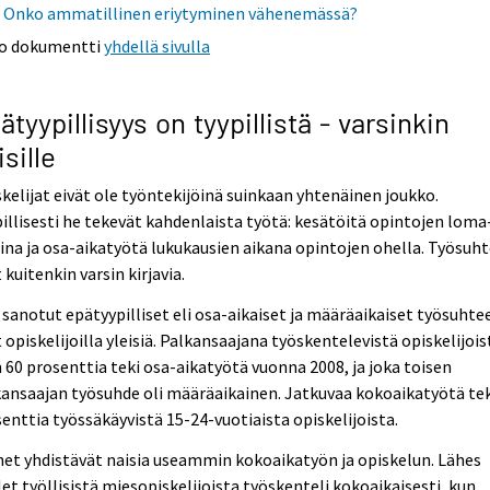
Onko ammatillinen eriytyminen vähenemässä?
o dokumentti
yhdellä sivulla
ätyypillisyys on tyypillistä - varsinkin
isille
kelijat eivät ole työntekijöinä suinkaan yhtenäinen joukko.
illisesti he tekevät kahdenlaista työtä: kesätöitä opintojen loma
ina ja osa-aikatyötä lukukausien aikana opintojen ohella. Työsuh
 kuitenkin varsin kirjavia.
 sanotut epätyypilliset eli osa-aikaiset ja määräaikaiset työsuhte
 opiskelijoilla yleisiä. Palkansaajana työskentelevistä opiskelijois
 60 prosenttia teki osa-aikatyötä vuonna 2008, ja joka toisen
ansaajan työsuhde oli määräaikainen. Jatkuvaa kokoaikatyötä tek
enttia työssäkäyvistä 15-24-vuotiaista opiskelijoista.
et yhdistävät naisia useammin kokoaikatyön ja opiskelun. Lähes
et työllisistä miesopiskelijoista työskenteli kokoaikaisesti, kun