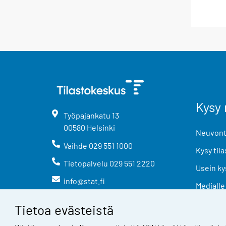
Kysy 
Työpajankatu
13
00580
Helsinki
Neuvonta
Vaihde
029 551 1000
Kysy tila
Tietopalvelu
029 551 2220
Usein ky
info@stat.fi
Medialle
Tietoa evästeistä