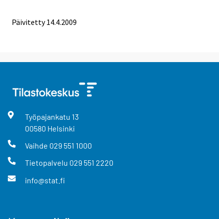
Päivitetty
14.4.2009
Työpajankatu
13
00580
Helsinki
Vaihde
029 551 1000
Tietopalvelu
029 551 2220
info@stat.fi