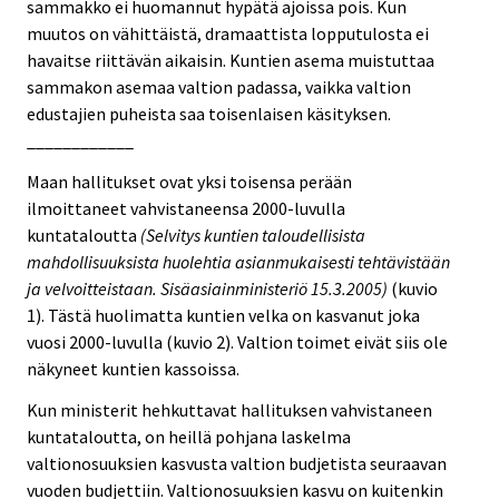
sammakko ei huomannut hypätä ajoissa pois. Kun
muutos on vähittäistä, dramaattista lopputulosta ei
havaitse riittävän aikaisin. Kuntien asema muistuttaa
sammakon asemaa valtion padassa, vaikka valtion
edustajien puheista saa toisenlaisen käsityksen.
____________
Maan hallitukset ovat yksi toisensa perään
ilmoittaneet vahvistaneensa 2000-luvulla
kuntataloutta
(Selvitys kuntien taloudellisista
mahdollisuuksista huolehtia asianmukaisesti tehtävistään
ja velvoitteistaan. Sisäasiainministeriö 15.3.2005)
(kuvio
1). Tästä huolimatta kuntien velka on kasvanut joka
vuosi 2000-luvulla (kuvio 2). Valtion toimet eivät siis ole
näkyneet kuntien kassoissa.
Kun ministerit hehkuttavat hallituksen vahvistaneen
kuntataloutta, on heillä pohjana laskelma
valtionosuuksien kasvusta valtion budjetista seuraavan
vuoden budjettiin. Valtionosuuksien kasvu on kuitenkin