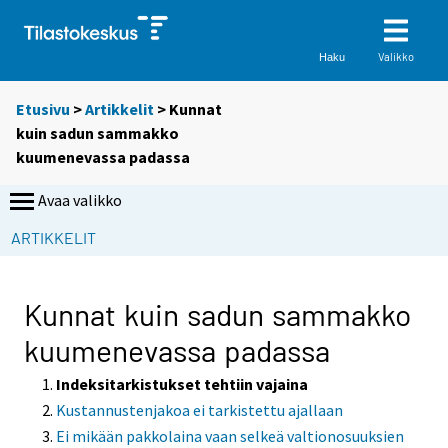
Valikko
Haku
Etusivu
>
Artikkelit
> Kunnat
kuin sadun sammakko
kuumenevassa padassa
Avaa valikko
S
ARTIKKELIT
i
i
r
Kunnat kuin sadun sammakko
r
kuumenevassa padassa
y
t
Indeksitarkistukset tehtiin vajaina
t
Kustannustenjakoa ei tarkistettu ajallaan
o
Ei mikään pakkolaina vaan selkeä valtionosuuksien
i