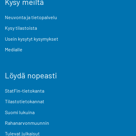
Kysy meiltä
Neuvonta ja tietopalvelu
Kysy tilastoista
Usein kysytyt kysymykset
Medialle
Löydä nopeasti
StatFin-tietokanta
Tilastotietokannat
Suomi lukuina
Rahanarvonmuunnin
Tulevat julkaisut