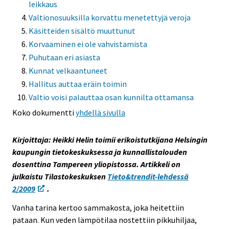
leikkaus
s
Valtionosuuksilla korvattu menetettyjä veroja
e
Käsitteiden sisältö muuttunut
e
Korvaaminen ei ole vahvistamista
n
Puhutaan eri asiasta
p
Kunnat velkaantuneet
a
l
Hallitus auttaa eräin toimin
v
Valtio voisi palauttaa osan kunnilta ottamansa
e
Koko dokumentti
yhdellä sivulla
l
u
Kirjoittaja: Heikki Helin toimii erikoistutkijana Helsingin
u
kaupungin tietokeskuksessa ja kunnallistalouden
n
dosenttina Tampereen yliopistossa. Artikkeli on
.
julkaistu Tilastokeskuksen
Tieto&trendit-lehdessä
2/2009
.
Vanha tarina kertoo sammakosta, joka heitettiin
pataan. Kun veden lämpötilaa nostettiin pikkuhiljaa,