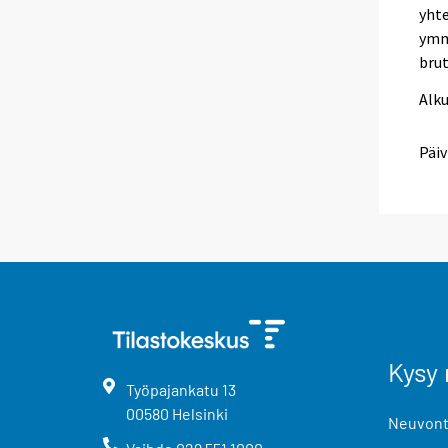
yhte
ymm
brut
Alk
Päiv
Kysy 
Työpajankatu
13
00580
Helsinki
Neuvonta