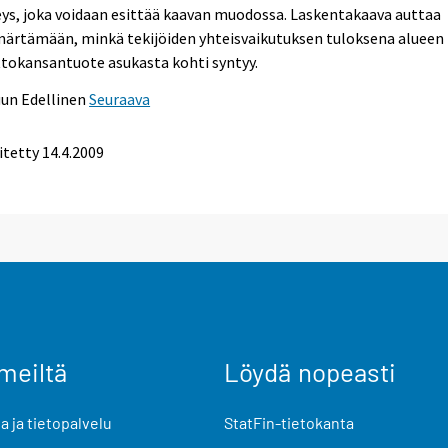
ys, joka voidaan esittää kaavan muodossa. Laskentakaava auttaa
ärtämään, minkä tekijöiden yhteisvaikutuksen tuloksena alueen
tokansantuote asukasta kohti syntyy.
uun
Edellinen
Seuraava
itetty
14.4.2009
meiltä
Löydä nopeasti
 ja tietopalvelu
StatFin-tietokanta