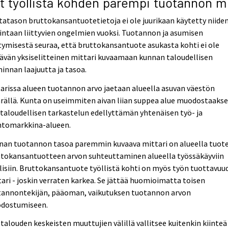
t työllistä kohden parempi tuotannon m
atason bruttokansantuotetietoja ei ole juurikaan käytetty niide
intaan liittyvien ongelmien vuoksi. Tuotannon ja asumisen
tymisestä seuraa, että bruttokansantuote asukasta kohti ei ole
tävän yksiselitteinen mittari kuvaamaan kunnan taloudellisen
innan laajuutta ja tasoa.
arissa alueen tuotannon arvo jaetaan alueella asuvan väestön
rällä. Kunta on useimmiten aivan liian suppea alue muodostaaks
taloudellisen tarkastelun edellyttämän yhtenäisen työ- ja
ntomarkkina-alueen.
nan tuotannon tasoa paremmin kuvaava mittari on alueella tuot
ttokansantuotteen arvon suhteuttaminen alueella työssäkäyviin
lisiin. Bruttokansantuote työllistä kohti on myös työn tuottavuu
ari - joskin verraten karkea. Se jättää huomioimatta toisen
tannontekijän, pääoman, vaikutuksen tuotannon arvon
dostumiseen.
talouden keskeisten muuttujien välillä vallitsee kuitenkin kiinteä