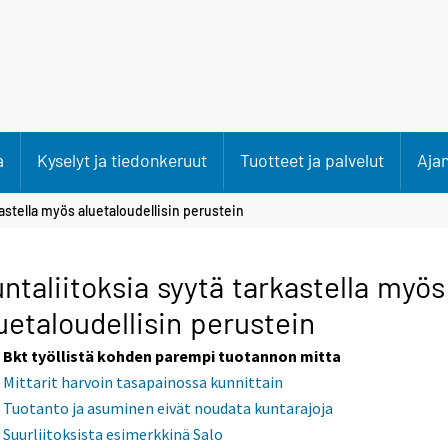
a
Kyselyt ja tiedonkeruut
Tuotteet ja palvelut
Aja
kastella myös aluetaloudellisin perustein
ntaliitoksia syytä tarkastella myös
uetaloudellisin perustein
Bkt työllistä kohden parempi tuotannon mitta
Mittarit harvoin tasapainossa kunnittain
Tuotanto ja asuminen eivät noudata kuntarajoja
Suurliitoksista esimerkkinä Salo