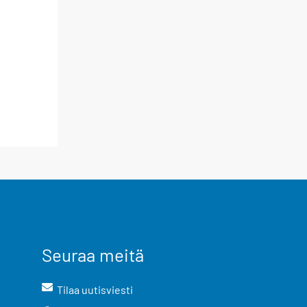
Seuraa meitä
Tilaa uutisviesti