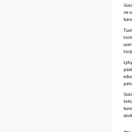
Uusi
ne o
kann
Tuot
toi
usei
tor
Lyhy
päät
edun
palv
Uus
teki
kuv
asuk