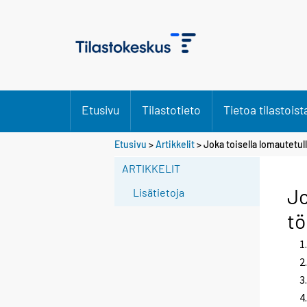
Etusivu
Tilastotieto
Tietoa tilastoist
S
Etusivu
>
Artikkelit
> Joka toisella lomautetull
i
ARTIKKELIT
i
r
Jo
Lisätietoja
r
tö
y
t
t
o
i
s