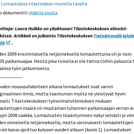
Lomautuksia tilastoidaan monella tavalla
o dokumentti
yhdellä sivulla
oittaja: Laura Hulkko on yliaktuaari Tilastokeskuksen elinolot-
kössä. Artikkeli on julkaistu Tilastokeskuksen
Tieto&trendit-lehd
009
.
en 2009 ensimmäisellä neljänneksellä lomautettuina oli jo noin
00 palkansaajaa. Heistä joka toisella ei ole tietoa töihin paluusta 
äänsä työn jatkumisesta.
__________
ouden noususuhdanteen aikana lomautukset ovat varsin
ginaalinen ilmiö, mutta taantuman myötä ne yleistyvät hyvin
easti. Tilastokeskuksen työvoimatutkimuksen mukaan
autettujen määrä oli muutaman tuhannen palkansaajan verran a
yyn 2008 saakka. Lomautusten lisääntyminen näkyi selvästi jo vii
en viimeisellä neljänneksellä, mutta varsinaisesti lomautettujen
än kasvu ajoittuu kuluvan vuoden alkuun (kuvio 1). Lomautukset