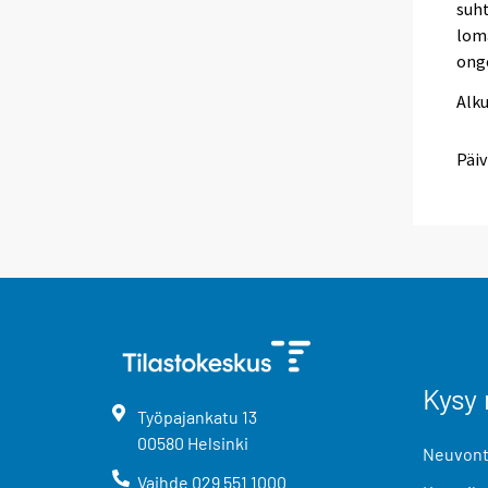
suht
lom
ong
Alk
Päiv
Kysy 
Työpajankatu
13
00580
Helsinki
Neuvonta
Vaihde
029 551 1000