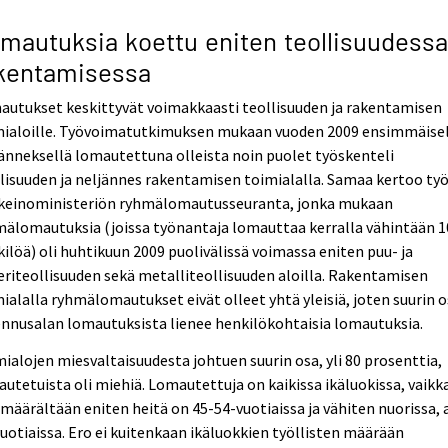
mautuksia koettu eniten teollisuudessa
kentamisessa
autukset keskittyvät voimakkaasti teollisuuden ja rakentamisen
mialoille. Työvoimatutkimuksen mukaan vuoden 2009 ensimmäise
änneksellä lomautettuna olleista noin puolet työskenteli
lisuuden ja neljännes rakentamisen toimialalla. Samaa kertoo työ
nkeinoministeriön ryhmälomautusseuranta, jonka mukaan
älomautuksia (joissa työnantaja lomauttaa kerralla vähintään 1
ilöä) oli huhtikuun 2009 puolivälissä voimassa eniten puu- ja
riteollisuuden sekä metalliteollisuuden aloilla. Rakentamisen
ialalla ryhmälomautukset eivät olleet yhtä yleisiä, joten suurin 
nnusalan lomautuksista lienee henkilökohtaisia lomautuksia.
ialojen miesvaltaisuudesta johtuen suurin osa, yli 80 prosenttia,
utetuista oli miehiä. Lomautettuja on kaikissa ikäluokissa, vaikk
määrältään eniten heitä on 45-54-vuotiaissa ja vähiten nuorissa, 
uotiaissa. Ero ei kuitenkaan ikäluokkien työllisten määrään