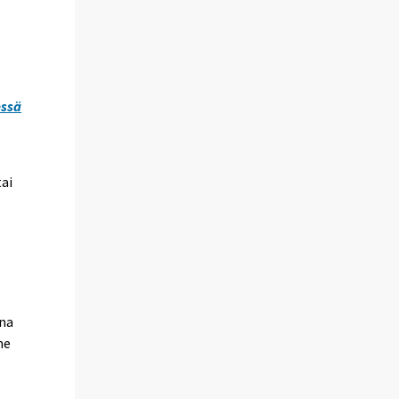
essä
tai
ina
me