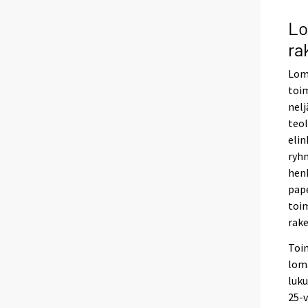
Lo
ra
Lom
toi
nelj
teol
eli
ryhm
henk
pape
toim
rake
Toim
loma
luku
25-v