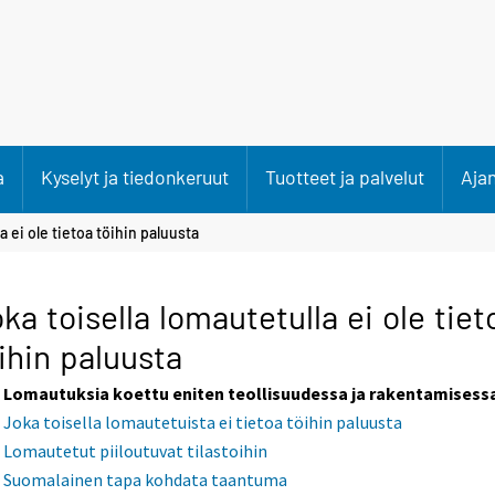
a
Kyselyt ja tiedonkeruut
Tuotteet ja palvelut
Aja
a ei ole tietoa töihin paluusta
ka toisella lomautetulla ei ole tiet
ihin paluusta
Lomautuksia koettu eniten teollisuudessa ja rakentamisess
Joka toisella lomautetuista ei tietoa töihin paluusta
Lomautetut piiloutuvat tilastoihin
Suomalainen tapa kohdata taantuma