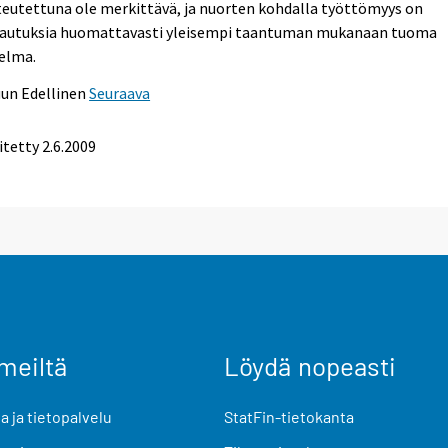
eutettuna ole merkittävä, ja nuorten kohdalla työttömyys on
autuksia huomattavasti yleisempi taantuman mukanaan tuoma
elma.
uun
Edellinen
Seuraava
itetty
2.6.2009
meiltä
Löydä nopeasti
 ja tietopalvelu
StatFin-tietokanta