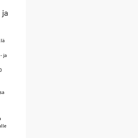
 ja
llä
- ja
0
osa
a
alle