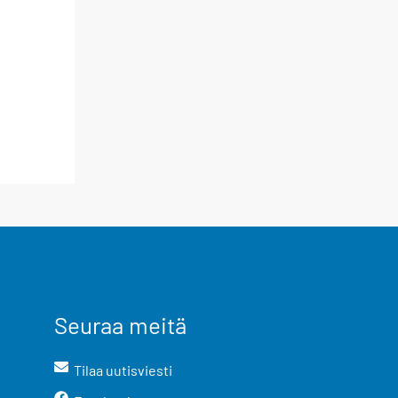
Seuraa meitä
Tilaa uutisviesti