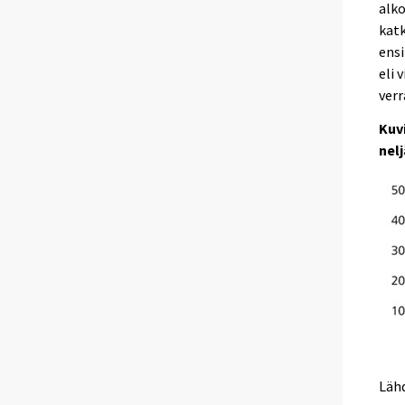
alko
kat
ensi
eli 
verr
Kuv
nel
Läh