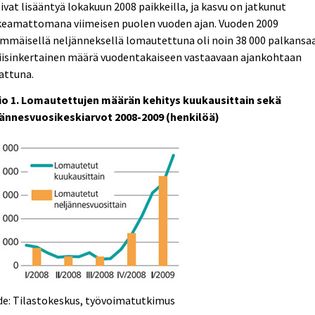
ivat lisääntyä lokakuun 2008 paikkeilla, ja kasvu on jatkunut
keamattomana viimeisen puolen vuoden ajan. Vuoden 2009
mmäisellä neljänneksellä lomautettuna oli noin 38 000 palkansa
viisinkertainen määrä vuodentakaiseen vastaavaan ajankohtaan
attuna.
io 1. Lomautettujen määrän kehitys kuukausittain sekä
jännesvuosikeskiarvot 2008-2009 (henkilöä)
de: Tilastokeskus, työvoimatutkimus