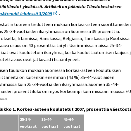
ilötilastot-yksikössä. Artikkeli on julkaistu Tilastokeskuksen
o&trendit-lehdessä 3/2009
.
ostatin tuoreen tiedotteen mukaan korkea-asteen suorittaneiden
s 25-34-vuotiaiden ikäryhmässä on Suomessa 39 prosenttia.
oksella, Irlannissa, Ranskassa, Belgiassa, Tanskassa ja Ruotsissa
aava osuus on 40 prosenttia tai yli. Useimmissa maissa 25-34-
iaat ovat koulutetuin ikäryhmä, koska kouluttautumisen laajuus 
utettavuus ovat jatkuvasti lisääntyneet.
isen taulukon mukaan Suomessa korkea-asteen koulutuksen
rittaneita on kuitenkin enemmän (43 %) 35-44-vuotiaiden
ryhmässä kuin 25-34-vuotiaiden ikäryhmässä. Suomen 35-44-
tiaiden prosenttiluku on myös korkeampi kuin missään muussa EU
ssa.
lukko 1. Korkea-asteen koulutetut 2007, prosenttia väestöst
25-34-
35-44-
45-64-
vuotiaat
vuotiaat
vuotiaat