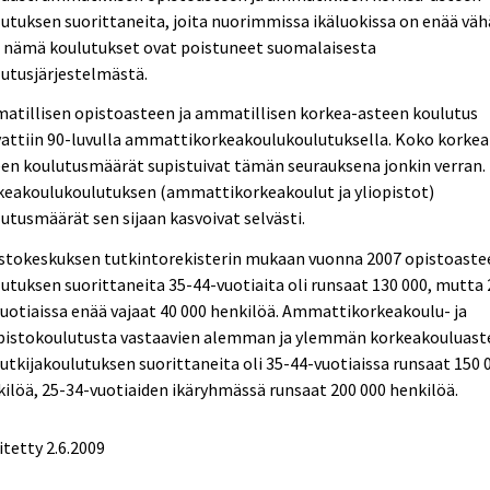
utuksen suorittaneita, joita nuorimmissa ikäluokissa on enää väh
ä nämä koulutukset ovat poistuneet suomalaisesta
utusjärjestelmästä.
atillisen opistoasteen ja ammatillisen korkea-asteen koulutus
attiin 90-luvulla ammattikorkeakoulukoulutuksella. Koko korkea
en koulutusmäärät supistuivat tämän seurauksena jonkin verran.
keakoulukoulutuksen (ammattikorkeakoulut ja yliopistot)
utusmäärät sen sijaan kasvoivat selvästi.
astokeskuksen tutkintorekisterin mukaan vuonna 2007 opistoaste
utuksen suorittaneita 35-44-vuotiaita oli runsaat 130 000, mutta 
uotiaissa enää vajaat 40 000 henkilöä. Ammattikorkeakoulu- ja
opistokoulutusta vastaavien alemman ja ylemmän korkeakouluast
tutkijakoulutuksen suorittaneita oli 35-44-vuotiaissa runsaat 150 
ilöä, 25-34-vuotiaiden ikäryhmässä runsaat 200 000 henkilöä.
itetty
2.6.2009