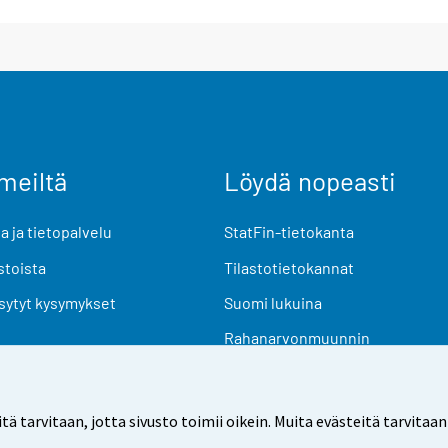
meiltä
Löydä nopeasti
 ja tietopalvelu
StatFin-tietokanta
stoista
Tilastotietokannat
sytyt kysymykset
Suomi lukuina
Rahanarvonmuunnin
Tulevat julkaisut
Tutkimusaineistot
arvitaan, jotta sivusto toimii oikein. Muita evästeitä tarvitaan