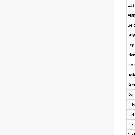
EU2
Ala
Bel
Bul
Esp
Irlan
Iso-
Itali
Kre
Kyp
Latv
Liet
Lux
Mal