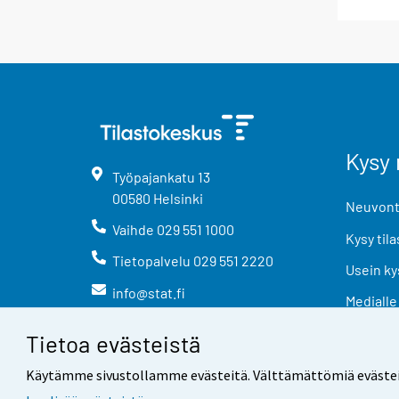
Kysy 
Työpajankatu
13
00580
Helsinki
Neuvonta
Vaihde
029 551 1000
Kysy tila
Tietopalvelu
029 551 2220
Usein ky
info@stat.fi
Medialle
Tietoa evästeistä
Käytämme sivustollamme evästeitä. Välttämättömiä evästeitä t