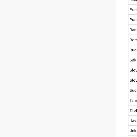
Por
Puo
Ran
Rom
Ruo
Sak
Slo
Slo
Suo
Tan
Tše
Itäv
Unk