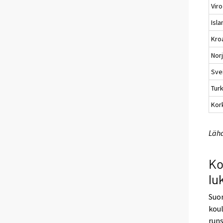
Viro
Isla
Kro
Nor
Svei
Turk
Kor
Lähd
Ko
lu
Suom
kou
runs