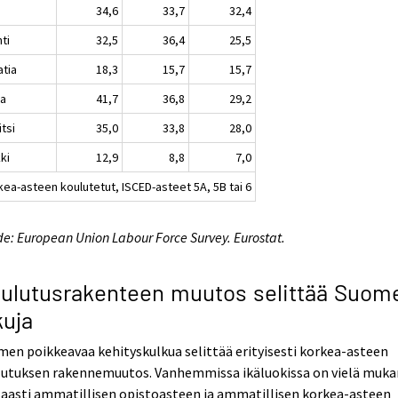
34,6
33,7
32,4
nti
32,5
36,4
25,5
atia
18,3
15,7
15,7
ja
41,7
36,8
29,2
tsi
35,0
33,8
28,0
ki
12,9
8,8
7,0
kea-asteen koulutetut, ISCED-asteet 5A, 5B tai 6
e: European Union Labour Force Survey. Eurostat.
ulutusrakenteen muutos selittää Suom
kuja
en poikkeavaa kehityskulkua selittää erityisesti korkea-asteen
lutuksen rakennemuutos. Vanhemmissa ikäluokissa on vielä muk
aasti ammatillisen opistoasteen ja ammatillisen korkea-asteen