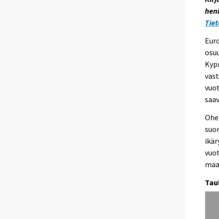
e
henk
e
Tiet
n
Eur
p
osuu
a
Kypr
l
vast
v
vuot
e
saav
l
u
Ohe
u
suo
n
ikä
.
vuo
maa
Tau