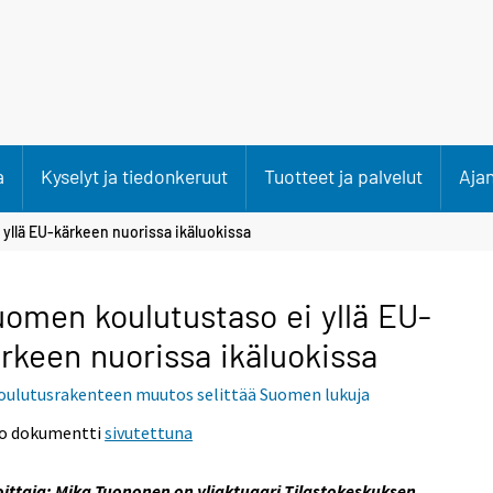
a
Kyselyt ja tiedonkeruut
Tuotteet ja palvelut
Aja
yllä EU-kärkeen nuorissa ikäluokissa
omen koulutustaso ei yllä EU-
rkeen nuorissa ikäluokissa
oulutusrakenteen muutos selittää Suomen lukuja
o dokumentti
sivutettuna
oittaja: Mika Tuononen on yliaktuaari Tilastokeskuksen