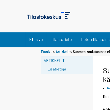
Etusivu
Tilastotieto
Tietoa tilastoist
S
Etusivu
>
Artikkelit
> Suomen koulutustaso ei 
i
ARTIKKELIT
i
r
Su
Lisätietoja
r
kä
y
t
K
t
o
Kok
i
s
Kirj