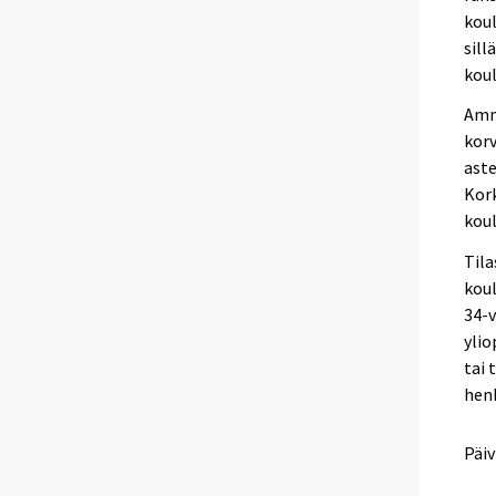
koul
sill
koul
Amm
korv
aste
Kor
koul
Til
koul
34-v
yli
tai 
henk
Päiv