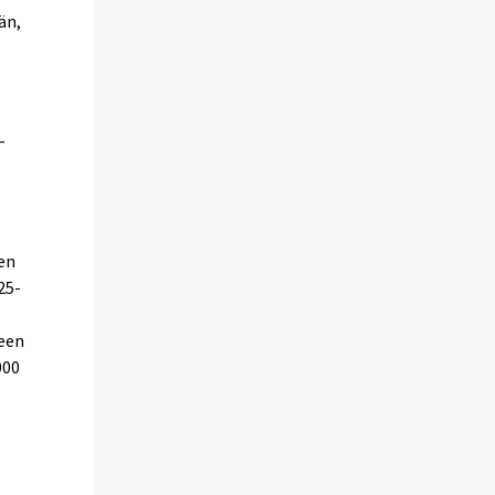
än,
-
en
25-
een
000