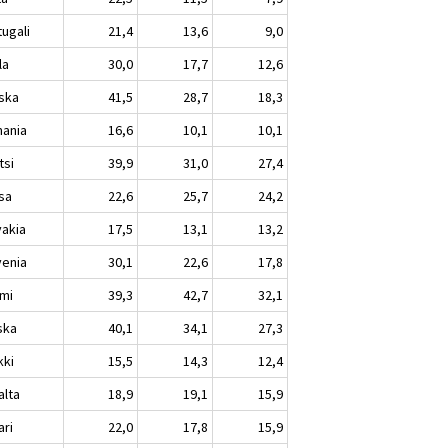
tugali
21,4
13,6
9,0
la
30,0
17,7
12,6
ska
41,5
28,7
18,3
ania
16,6
10,1
10,1
tsi
39,9
31,0
27,4
sa
22,6
25,7
24,2
vakia
17,5
13,1
13,2
venia
30,1
22,6
17,8
mi
39,3
42,7
32,1
ska
40,1
34,1
27,3
kki
15,5
14,3
12,4
alta
18,9
19,1
15,9
ari
22,0
17,8
15,9