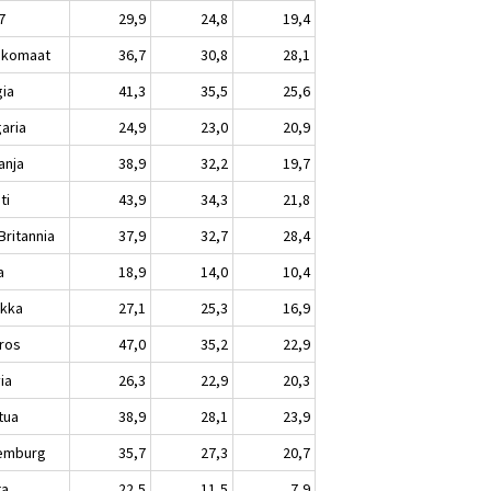
7
29,9
24,8
19,4
nkomaat
36,7
30,8
28,1
gia
41,3
35,5
25,6
garia
24,9
23,0
20,9
anja
38,9
32,2
19,7
ti
43,9
34,3
21,8
Britannia
37,9
32,7
28,4
a
18,9
14,0
10,4
ikka
27,1
25,3
16,9
ros
47,0
35,2
22,9
ia
26,3
22,9
20,3
tua
38,9
28,1
23,9
emburg
35,7
27,3
20,7
ta
22,5
11,5
7,9