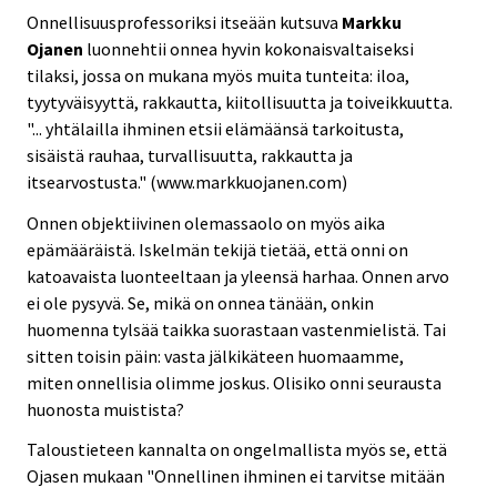
Onnellisuusprofessoriksi itseään kutsuva
Markku
Ojanen
luonnehtii onnea hyvin kokonaisvaltaiseksi
tilaksi, jossa on mukana myös muita tunteita: iloa,
tyytyväisyyttä, rakkautta, kiitollisuutta ja toiveikkuutta.
"... yhtälailla ihminen etsii elämäänsä tarkoitusta,
sisäistä rauhaa, turvallisuutta, rakkautta ja
itsearvostusta." (www.markkuojanen.com)
Onnen objektiivinen olemassaolo on myös aika
epämääräistä. Iskelmän tekijä tietää, että onni on
katoavaista luonteeltaan ja yleensä harhaa. Onnen arvo
ei ole pysyvä. Se, mikä on onnea tänään, onkin
huomenna tylsää taikka suorastaan vastenmielistä. Tai
sitten toisin päin: vasta jälkikäteen huomaamme,
miten onnellisia olimme joskus. Olisiko onni seurausta
huonosta muistista?
Taloustieteen kannalta on ongelmallista myös se, että
Ojasen mukaan "Onnellinen ihminen ei tarvitse mitään