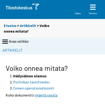
Valikko
Haku
Etusivu
>
Artikkelit
> Voiko
onnea mitata?
Avaa valikko
S
ARTIKKELIT
i
i
r
Voiko onnea mitata?
r
y
Häilyväinen olemus
t
Politiikan tavoitteeksi
t
Onnen operationalisointi
o
Koko dokumentti
yhdellä sivulla
i
s