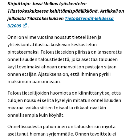
Kirjoittaja: Jussi Melkas työskentelee
e
Tilastokeskuksessa kehittämispäällikkönä. Artikkeli on
e
julkaistu Tilastokeskuksen
Tieto&trendit-lehdessä
n
3/2009
.
p
a
Onni on viime vuosina noussut tieteellisen ja
l
yhteiskuntatilastoa koskevan keskustelun
v
pintateemaksi. Taloustieteiden piirissä on lanseerattu
e
onnellisuuden taloustiedettä, joka asettaa talouden
l
käyttövoimaksi ahnaan omanvoiton pyytäjän sijaan
u
onnen etsijän. Ajatuksena on, että ihminen pyrkii
u
maksimoimaan onneaan.
n
Taloustieteilijöiden huomiota on kiinnittänyt se, että
.
tulojen nousu ei selitä kyselyin mitatun onnellisuuden
määrää, vaikka sitten toisaalta rikkaat ovatkin
onnellisempia kuin köyhät.
Onnellisuudesta puhuminen on talouskriisin myötä
asettunut hieman syrjemmälle. Onnen tavoittelu ei