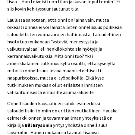
lisää ... Hän toivoisi tuon tilan jatkuvan loputtomiin." Ei
siis kovin kehityssuuntautunut tila.
Laulussa sanotaan, että onni on laina vain, mutta
oikeasti onnea ei voi lainata. Siten onnellisuus poikkeaa
taloudellisten voimavarojen hallinnasta. Taloudellinen
hyöty tuo mukanaan "ystäviä, menestystä ja
vaikutusvaltaa" eli henkilökohtaisia hyötyjä ja
kerrannaisvaikutuksia. Mitä onni tuo? Yksi
amerikkalainen tutkimus kyllä osoitti, että kyselyllä
mitattu onnellisuus leviää maantieteellisesti
naapuristoissa, mutta ei työpaikoilla. Eikä kyse
tutkimuksen mukaan ollut erilaisten ihmisten
valikoitumisesta erilaisille asuma-alueille.
Onnellisuuden kausaalinen suhde esimerkiksi
taloudellisiin toimiin on erittäin mutkallinen. Hauska
esimerkki onnen ja tavaramaailman yhteyksistä on
kirjailija
Bill Brysonin
yritys yhdistää onnellisuus
tavaroihin. Hänen mukaansa tavarat lisäävät