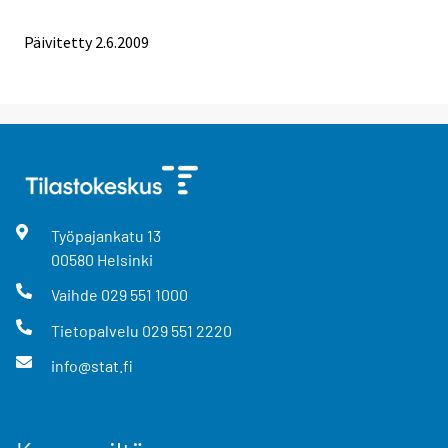
Päivitetty
2.6.2009
Työpajankatu
13
00580
Helsinki
Vaihde
029 551 1000
Tietopalvelu
029 551 2220
info@stat.fi