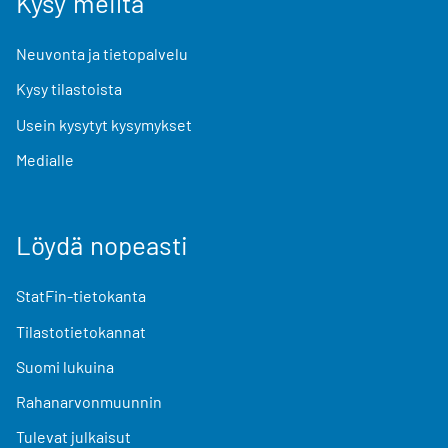
Kysy meiltä
Neuvonta ja tietopalvelu
Kysy tilastoista
Usein kysytyt kysymykset
Medialle
Löydä nopeasti
StatFin-tietokanta
Tilastotietokannat
Suomi lukuina
Rahanarvonmuunnin
Tulevat julkaisut