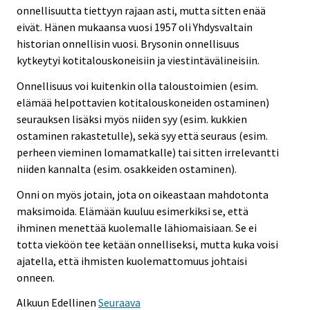
onnellisuutta tiettyyn rajaan asti, mutta sitten enää
eivät. Hänen mukaansa vuosi 1957 oli Yhdysvaltain
historian onnellisin vuosi. Brysonin onnellisuus
kytkeytyi kotitalouskoneisiin ja viestintävälineisiin.
Onnellisuus voi kuitenkin olla taloustoimien (esim.
elämää helpottavien kotitalouskoneiden ostaminen)
seurauksen lisäksi myös niiden syy (esim. kukkien
ostaminen rakastetulle), sekä syy että seuraus (esim.
perheen vieminen lomamatkalle) tai sitten irrelevantti
niiden kannalta (esim. osakkeiden ostaminen).
Onni on myös jotain, jota on oikeastaan mahdotonta
maksimoida. Elämään kuuluu esimerkiksi se, että
ihminen menettää kuolemalle lähiomaisiaan. Se ei
totta vieköön tee ketään onnelliseksi, mutta kuka voisi
ajatella, että ihmisten kuolemattomuus johtaisi
onneen.
Alkuun
Edellinen
Seuraava