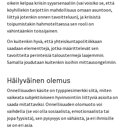
oikein kelpaa kriisin syyarsenaaliin (vai voisiko se, että
köyhillekin tarjottiin mahdollisuus omaan asuntoon,
liittyä jotenkin onnen tavoitteluun), ja kriisistä
toipumistakin hahmoteltaessa sen rooli on
vähintäänkin toissijainen.
On kuitenkin hyvä, että yhteiskuntapolitiikkaan
saadaan elementtejä, jotka määrittelevät sen
tavoitteita perinteisiä taloustermejä laajemmin.
Samalla joudutaan kuitenkin isoihin mittausongelmiin.
Häilyväinen olemus
Onnellisuuden käsite on tyyppiesimerkki siitä, miten
vaikeata subjektiiviseen hyvinvointiin liittyviä asioita on
saada mitattaviksi. Onnellisuuden olomuoto voi
vaihdella (se voi olla sosiaalista, emotionaalista tai
jopa fyysistä), sen pysyvyys on vähäistä, ja eri ihmisille
se on eri asia.