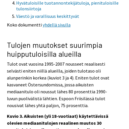
Hyvätuloisille tuotannontekijätuloja, pienituloisille
tulonsiirtoja
Väestö ja varallisuus keskittyvät
Koko dokumentti
yhdellä sivulla
Tulojen muutokset suurimpia
huipputuloisilla alueilla
Tulot ovat vuosina 1995-2007 nousseet reaalisesti
selvästi eniten niillä alueilla, joiden tulotaso oli
alunperinkin korkea (kuviot 3 ja 4). Eniten tulot ovat
kasvaneet Östersundomissa, jossa aikuisten
mediaanitulo oli noussut lähes 80 prosenttia 1990-
luvun puolivälistä lähtien. Espoon Friisilässä tulot
nousivat lähes yhtä paljon, 75 prosenttia.
Kuvio 3. Aikuisten (yli 18-vuotiaat) käytettävissä
olevien mediaanitulojen reaalinen muutos 30