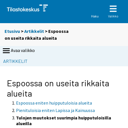
Valikko
Haku
Etusivu
>
Artikkelit
> Espoossa
on useita rikkaita alueita
Avaa valikko
ARTIKKELIT
Espoossa on useita rikkaita
alueita
Espoossa eniten huipputuloisia alueita
Pienituloisia eniten Lapissa ja Kainuussa
Tulojen muutokset suurimpia huipputuloisilla
alueilla