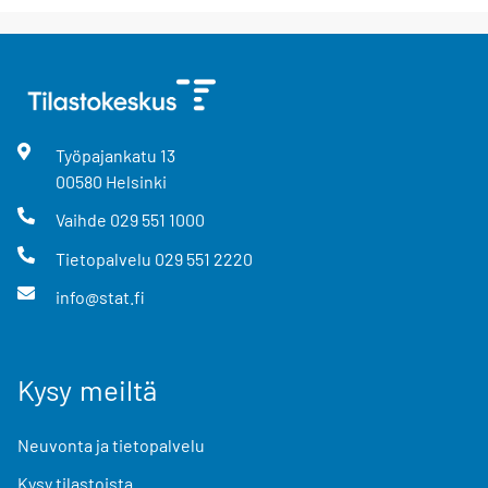
Työpajankatu
13
00580
Helsinki
Vaihde
029 551 1000
Tietopalvelu
029 551 2220
info@stat.fi
Kysy meiltä
Neuvonta ja tietopalvelu
Kysy tilastoista