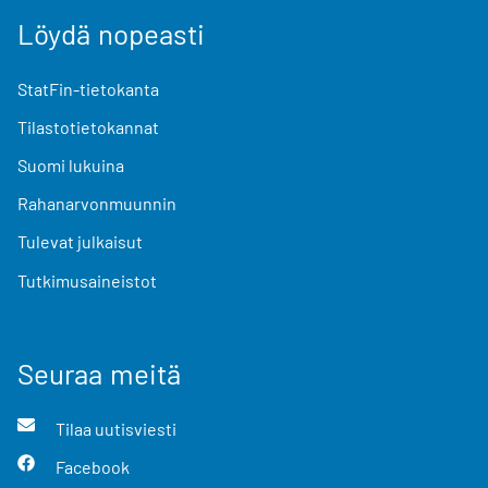
Löydä nopeasti
StatFin-tietokanta
Tilastotietokannat
Suomi lukuina
Rahanarvonmuunnin
Tulevat julkaisut
Tutkimusaineistot
Seuraa meitä
Tilaa uutisviesti
Facebook