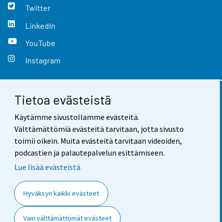
Twitter
LinkedIn
YouTube
Instagram
Tietoa evästeistä
Yhteystiedot
Käytämme sivustollamme evästeitä.
Palaute
Välttämättömiä evästeitä tarvitaan, jotta sivusto
toimii oikein. Muita evästeitä tarvitaan videoiden,
Käyttöehdot
podcastien ja palautepalvelun esittämiseen.
Tietosuoja
Lue lisää evästeistä.
Saavutettavuus
Hyväksyn kaikki evästeet
Tietoa sivustosta
Vain välttämättömät evästeet
Evästeasetukset