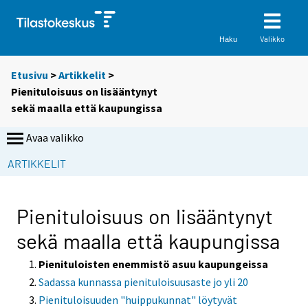
Valikko
Haku
Etusivu
>
Artikkelit
>
Pienituloisuus on lisääntynyt
sekä maalla että kaupungissa
Avaa valikko
ARTIKKELIT
Pienituloisuus on lisääntynyt
sekä maalla että kaupungissa
Pienituloisten enemmistö asuu kaupungeissa
Sadassa kunnassa pienituloisuusaste jo yli 20
Pienituloisuuden "huippukunnat" löytyvät