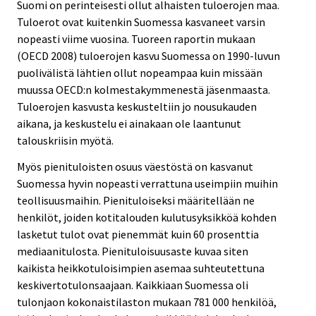
Suomi on perinteisesti ollut alhaisten tuloerojen maa.
Tuloerot ovat kuitenkin Suomessa kasvaneet varsin
nopeasti viime vuosina. Tuoreen raportin mukaan
(OECD 2008) tuloerojen kasvu Suomessa on 1990-luvun
puolivälistä lähtien ollut nopeampaa kuin missään
muussa OECD:n kolmestakymmenestä jäsenmaasta.
Tuloerojen kasvusta keskusteltiin jo nousukauden
aikana, ja keskustelu ei ainakaan ole laantunut
talouskriisin myötä.
Myös pienituloisten osuus väestöstä on kasvanut
Suomessa hyvin nopeasti verrattuna useimpiin muihin
teollisuusmaihin. Pienituloiseksi määritellään ne
henkilöt, joiden kotitalouden kulutusyksikköä kohden
lasketut tulot ovat pienemmät kuin 60 prosenttia
mediaanitulosta. Pienituloisuusaste kuvaa siten
kaikista heikkotuloisimpien asemaa suhteutettuna
keskivertotulonsaajaan. Kaikkiaan Suomessa oli
tulonjaon kokonaistilaston mukaan 781 000 henkilöä,