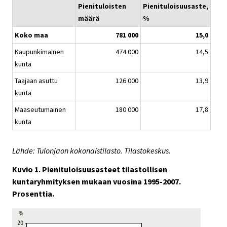
Pienituloisten
Pienituloisuusaste,
määrä
%
Koko maa
781 000
15,0
Kaupunkimainen
474 000
14,5
kunta
Taajaan asuttu
126 000
13,9
kunta
Maaseutumainen
180 000
17,8
kunta
Lähde: Tulonjaon kokonaistilasto. Tilastokeskus.
Kuvio 1. Pienituloisuusasteet tilastollisen
kuntaryhmityksen mukaan vuosina 1995-2007.
Prosenttia.