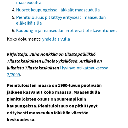
maaseudulta
Nuoret kaupungeissa, iäkkäät maaseudulla
Pienituloisuus pitkittyy erityisesti maaseudun
eläkeikäisillä
Kaupungin ja maaseudun erot eivät ole kaventuneet
Koko dokumentti
yhdellä sivulla
Kirjoittaja: Juha Honkkila on tilastopäällikkö
Tilastokeskuksen Elinolot-yksikössä. Artikkeli on
julkaistu Tilastokeskuksen
Hyvinvointikatsauksessa
2/2009
.
Pienituloisten määrä on 1990-luvun puolivälin
jälkeen kasvanut koko maassa. Maaseudulla
pienituloisten osuus on suurempi kuin
kaupungeissa. Pienituloisuus on pitkittynyt
erityisesti maaseudun iäkkään väestön
keskuudessa.