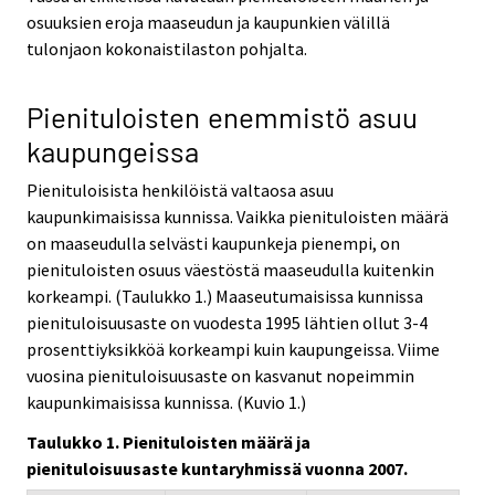
osuuksien eroja maaseudun ja kaupunkien välillä
tulonjaon kokonaistilaston pohjalta.
Pienituloisten enemmistö asuu
kaupungeissa
Pienituloisista henkilöistä valtaosa asuu
kaupunkimaisissa kunnissa. Vaikka pienituloisten määrä
on maaseudulla selvästi kaupunkeja pienempi, on
pienituloisten osuus väestöstä maaseudulla kuitenkin
korkeampi. (Taulukko 1.) Maaseutumaisissa kunnissa
pienituloisuusaste on vuodesta 1995 lähtien ollut 3-4
prosenttiyksikköä korkeampi kuin kaupungeissa. Viime
vuosina pienituloisuusaste on kasvanut nopeimmin
kaupunkimaisissa kunnissa. (Kuvio 1.)
Taulukko 1. Pienituloisten määrä ja
pienituloisuusaste kuntaryhmissä vuonna 2007.