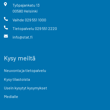
Työpajankatu
13
00580
Helsinki
Vaihde
029 551 1000
Tietopalvelu
029 551 2220
info@stat.fi
Kysy meiltä
Neuvonta ja tietopalvelu
Kysy tilastoista
Usein kysytyt kysymykset
Medialle