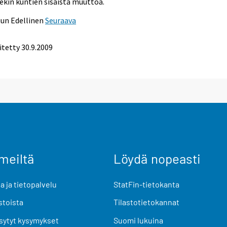
ekin kuntien sisäistä muuttoa.
uun
Edellinen
Seuraava
itetty
30.9.2009
meiltä
Löydä nopeasti
 ja tietopalvelu
StatFin-tietokanta
stoista
Tilastotietokannat
sytyt kysymykset
Suomi lukuina