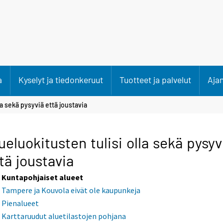
a
Kyselyt ja tiedonkeruut
Tuotteet ja palvelut
Aja
la sekä pysyviä että joustavia
ueluokitusten tulisi olla sekä pysyv
tä joustavia
Kuntapohjaiset alueet
Tampere ja Kouvola eivät ole kaupunkeja
Pienalueet
Karttaruudut aluetilastojen pohjana