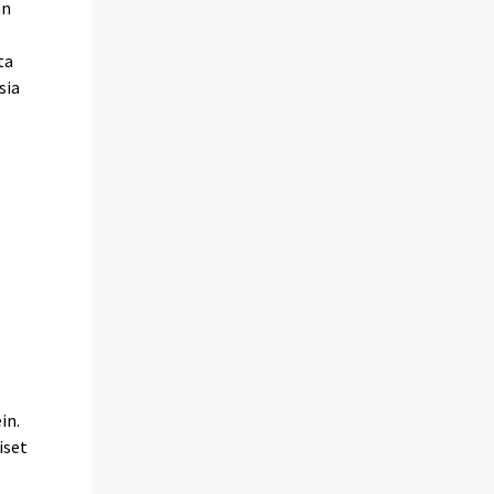
an
ta
sia
in.
iset