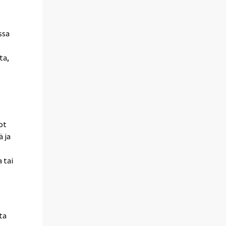
a
ssa
ta,
ot
 ja
 tai
ta