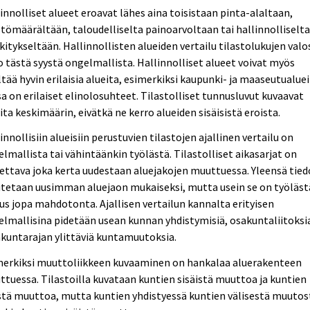
innolliset alueet eroavat lähes aina toisistaan pinta-alaltaan,
tömäärältään, taloudelliselta painoarvoltaan tai hallinnolliselt
itykseltään. Hallinnollisten alueiden vertailu tilastolukujen valo
o tästä syystä ongelmallista. Hallinnolliset alueet voivat myös
ltää hyvin erilaisia alueita, esimerkiksi kaupunki- ja maaseutualuei
sa on erilaiset elinolosuhteet. Tilastolliset tunnusluvut kuvaavat
ita keskimäärin, eivätkä ne kerro alueiden sisäisistä eroista.
innollisiin alueisiin perustuvien tilastojen ajallinen vertailu on
lmallista tai vähintäänkin työlästä. Tilastolliset aikasarjat on
ettava joka kerta uudestaan aluejakojen muuttuessa. Yleensä tied
etaan uusimman aluejaon mukaiseksi, mutta usein se on työlästä
us jopa mahdotonta. Ajallisen vertailun kannalta erityisen
lmallisina pidetään usean kunnan yhdistymisiä, osakuntaliitoksia
kuntarajan ylittäviä kuntamuutoksia.
merkiksi muuttoliikkeen kuvaaminen on hankalaa aluerakenteen
tuessa. Tilastoilla kuvataan kuntien sisäistä muuttoa ja kuntien
stä muuttoa, mutta kuntien yhdistyessä kuntien välisestä muutos