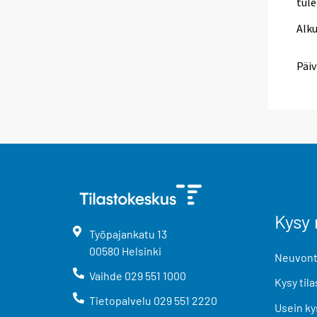
tule
Alk
Päiv
Kysy 
Työpajankatu
13
00580
Helsinki
Neuvonta
Vaihde
029 551 1000
Kysy tila
Tietopalvelu
029 551 2220
Usein ky