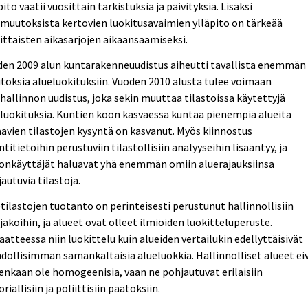
pito vaatii vuosittain tarkistuksia ja päivityksiä. Lisäksi
muutoksista kertovien luokitusavaimien ylläpito on tärkeää
ittaisten aikasarjojen aikaansaamiseksi.
den 2009 alun kuntarakenneuudistus aiheutti tavallista enemmän
oksia alueluokituksiin. Vuoden 2010 alusta tulee voimaan
hallinnon uudistus, joka sekin muuttaa tilastoissa käytettyjä
luokituksia. Kuntien koon kasvaessa kuntaa pienempiä alueita
avien tilastojen kysyntä on kasvanut. Myös kiinnostus
intitietoihin perustuviin tilastollisiin analyyseihin lisääntyy, ja
donkäyttäjät haluavat yhä enemmän omiin aluerajauksiinsa
autuvia tilastoja.
tilastojen tuotanto on perinteisesti perustunut hallinnollisiin
jakoihin, ja alueet ovat olleet ilmiöiden luokitteluperuste.
aatteessa niin luokittelu kuin alueiden vertailukin edellyttäisivät
ollisimman samankaltaisia alueluokkia. Hallinnolliset alueet ei
enkaan ole homogeenisia, vaan ne pohjautuvat erilaisiin
oriallisiin ja poliittisiin päätöksiin.