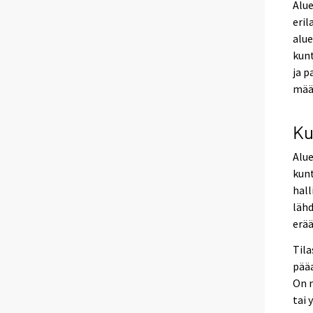
Alue
eril
alue
kunt
ja p
määr
Ku
Alue
kunt
hall
lähd
erää
Tila
pääa
On 
tai 