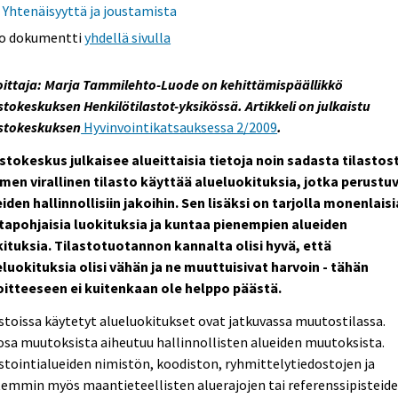
Yhtenäisyyttä ja joustamista
o dokumentti
yhdellä sivulla
oittaja: Marja Tammilehto-Luode on kehittämispäällikkö
stokeskuksen Henkilötilastot-yksikössä. Artikkeli on julkaistu
astokeskuksen
Hyvinvointikatsauksessa 2/2009
.
stokeskus julkaisee alueittaisia tietoja noin sadasta tilastos
men virallinen tilasto käyttää alueluokituksia, jotka perustu
iden hallinnollisiin jakoihin. Sen lisäksi on tarjolla monenlaisi
tapohjaisia luokituksia ja kuntaa pienempien alueiden
kituksia. Tilastotuotannon kannalta olisi hyvä, että
luokituksia olisi vähän ja ne muuttuisivat harvoin - tähän
oitteeseen ei kuitenkaan ole helppo päästä.
stoissa käytetyt alueluokitukset ovat jatkuvassa muutostilassa.
sa muutoksista aiheutuu hallinnollisten alueiden muutoksista.
stointialueiden nimistön, koodiston, ryhmittelytiedostojen ja
emmin myös maantieteellisten aluerajojen tai referenssipisteid