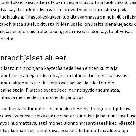
luokitukset eivät siten ole perinteisiä tilastollisia luokituksia, va
aisia käyttötarkoituksia varten on syntynyt tilanteisiin sopivia
luokituksia. Tilastokeskuksen luokituskannassa on noin 40 erilais
apohjaista alueluokitusta. Niiden lisäksi on useita pienaluejaotuk
aikkatietopohjaisia aluejakoja, joita myös tiedonkäyttäjät voivat
itellä.
ntapohjaiset alueet
tilastoinnin pohjana käytetään edelleen eniten kuntia ja
apohjaisia aluejaotuksia. Syynä on lähinnä tietojen saatavuus:
innon kirjanpito ja rekisterit ovat keskeisiä tilastoinnin
eaineistoja. Tilastot ovat olleet menneisyyden seurantaa,
nlaista menneiden ilmiöiden kirjanpitoa.
stoalueina hallinnollisten alueiden keskeiset ongelmat johtuvat
siassa kahdesta seikasta: ne ovat eri suuruisia ja ne muuttuvat use
myös huomattava, että monet luonnonmaantieteelliset, väestöll
yhteiskunnalliset ilmiöt eivät noudata hallinnollisia aluerajoja.