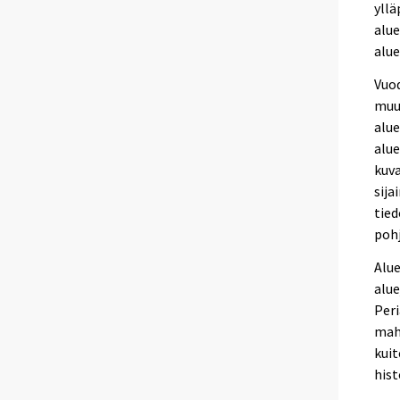
yllä
alue
alue
Vuo
muut
alue
alue
kuva
sija
tie
pohj
Alue
alue
Peri
mahd
kuit
hist