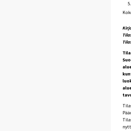
Kok
Kirj
Tila
Til
Tila
Suo
alue
kun
luo
alue
tav
Tila
Pääo
Tila
nytt