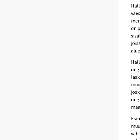
Hall
väes
merk
on j
sisä
jois
alue
Hall
onge
lask
muut
josk
onge
maa
Esi
muut
väli