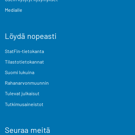
Medialle
Löydä nopeasti
StatFin-tietokanta
Tilastotietokannat
Suomi lukuina
Rahanarvonmuunnin
Tulevat julkaisut
Tutkimusaineistot
Seuraa meitä