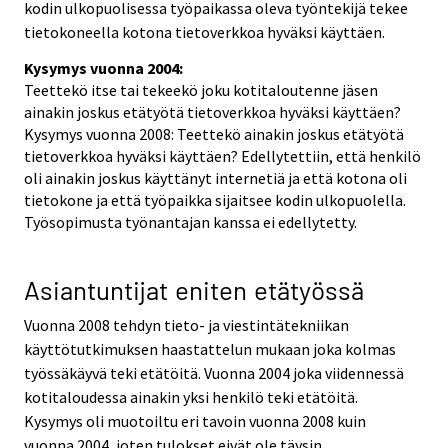
kodin ulkopuolisessa työpaikassa oleva työntekijä tekee
tietokoneella kotona tietoverkkoa hyväksi käyttäen.
Kysymys vuonna 2004:
Teettekö itse tai tekeekö joku kotitaloutenne jäsen
ainakin joskus etätyötä tietoverkkoa hyväksi käyttäen?
Kysymys vuonna 2008: Teettekö ainakin joskus etätyötä
tietoverkkoa hyväksi käyttäen? Edellytettiin, että henkilö
oli ainakin joskus käyttänyt internetiä ja että kotona oli
tietokone ja että työpaikka sijaitsee kodin ulkopuolella.
Työsopimusta työnantajan kanssa ei edellytetty.
Asiantuntijat eniten etätyössä
Vuonna 2008 tehdyn tieto- ja viestintätekniikan
käyttötutkimuksen haastattelun mukaan joka kolmas
työssäkäyvä teki etätöitä. Vuonna 2004 joka viidennessä
kotitaloudessa ainakin yksi henkilö teki etätöitä.
Kysymys oli muotoiltu eri tavoin vuonna 2008 kuin
vuonna 2004, joten tulokset eivät ole täysin