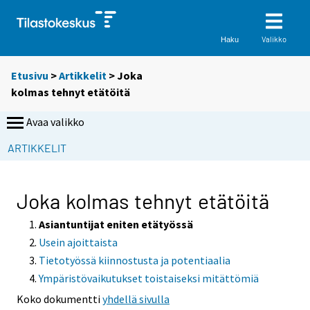
Valikko
Haku
Etusivu
>
Artikkelit
> Joka
kolmas tehnyt etätöitä
Avaa valikko
S
ARTIKKELIT
i
i
r
Joka kolmas tehnyt etätöitä
r
y
Asiantuntijat eniten etätyössä
t
Usein ajoittaista
t
Tietotyössä kiinnostusta ja potentiaalia
o
Ympäristövaikutukset toistaiseksi mitättömiä
i
Koko dokumentti
yhdellä sivulla
s