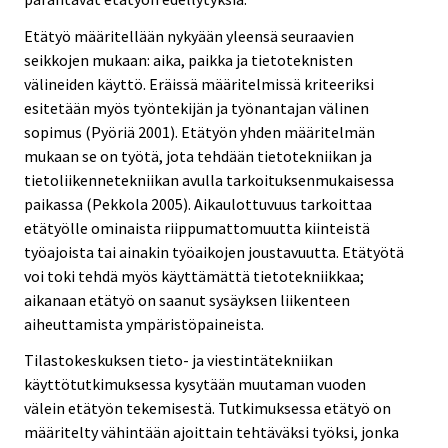
Etätyö määritellään nykyään yleensä seuraavien
seikkojen mukaan: aika, paikka ja tietoteknisten
välineiden käyttö. Eräissä määritelmissä kriteeriksi
esitetään myös työntekijän ja työnantajan välinen
sopimus (Pyöriä 2001). Etätyön yhden määritelmän
mukaan se on työtä, jota tehdään tietotekniikan ja
tietoliikennetekniikan avulla tarkoituksenmukaisessa
paikassa (Pekkola 2005). Aikaulottuvuus tarkoittaa
etätyölle ominaista riippumattomuutta kiinteistä
työajoista tai ainakin työaikojen joustavuutta. Etätyötä
voi toki tehdä myös käyttämättä tietotekniikkaa;
aikanaan etätyö on saanut sysäyksen liikenteen
aiheuttamista ympäristöpaineista.
Tilastokeskuksen tieto- ja viestintätekniikan
käyttötutkimuksessa kysytään muutaman vuoden
välein etätyön tekemisestä. Tutkimuksessa etätyö on
määritelty vähintään ajoittain tehtäväksi työksi, jonka