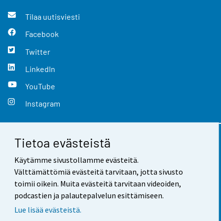
Tilaa uutisviesti
Facebook
Twitter
LinkedIn
YouTube
Instagram
Tietoa evästeistä
Yhteystiedot
Käytämme sivustollamme evästeitä.
Palaute
Välttämättömiä evästeitä tarvitaan, jotta sivusto
toimii oikein. Muita evästeitä tarvitaan videoiden,
Käyttöehdot
podcastien ja palautepalvelun esittämiseen.
Tietosuoja
Lue lisää evästeistä.