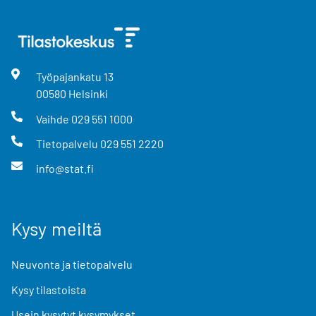
Työpajankatu
13
00580
Helsinki
Vaihde
029 551 1000
Tietopalvelu
029 551 2220
info@stat.fi
Kysy meiltä
Neuvonta ja tietopalvelu
Kysy tilastoista
Usein kysytyt kysymykset