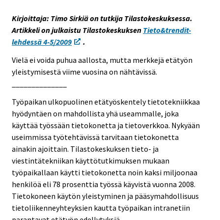
e
Kirjoittaja: Timo Sirkiä on tutkija Tilastokeskuksessa.
e
Artikkeli on julkaistu Tilastokeskuksen
Tieto&trendit-
n
lehdessä 4-5/2009
.
p
a
Vielä ei voida puhua aallosta, mutta merkkejä etätyön
l
yleistymisestä viime vuosina on nähtävissä.
v
______________
e
Työpaikan ulkopuolinen etätyöskentely tietotekniikkaa
l
hyödyntäen on mahdollista yhä useammalle, joka
u
käyttää työssään tietokonetta ja tietoverkkoa. Nykyään
u
useimmissa työtehtävissä tarvitaan tietokonetta
n
ainakin ajoittain. Tilastokeskuksen tieto- ja
.
viestintätekniikan käyttötutkimuksen mukaan
työpaikallaan käytti tietokonetta noin kaksi miljoonaa
henkilöä eli 78 prosenttia työssä käyvistä vuonna 2008.
Tietokoneen käytön yleistyminen ja pääsymahdollisuus
tietoliikenneyhteyksien kautta työpaikan intranetiin
parantavat etätyön edellytyksiä.