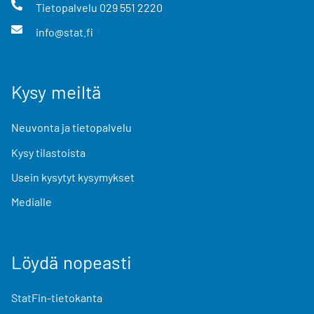
Tietopalvelu
029 551 2220
info@stat.fi
Kysy meiltä
Neuvonta ja tietopalvelu
Kysy tilastoista
Usein kysytyt kysymykset
Medialle
Löydä nopeasti
StatFin-tietokanta