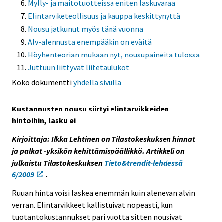
Mylly- ja maitotuotteissa eniten laskuvaraa
e
Elintarviketeollisuus ja kauppa keskittynyttä
e
Nousu jatkunut myös tänä vuonna
n
Alv-alennusta enempääkin on eväitä
p
Höyhenteorian mukaan nyt, nousupaineita tulossa
a
Juttuun liittyvät liitetaulukot
l
v
Koko dokumentti
yhdellä sivulla
e
l
Kustannusten nousu siirtyi elintarvikkeiden
u
hintoihin, lasku ei
u
Kirjoittaja: Ilkka Lehtinen on Tilastokeskuksen hinnat
n
ja palkat -yksikön kehittämispäällikkö. Artikkeli on
.
julkaistu Tilastokeskuksen
Tieto&trendit-lehdessä
6/2009
.
Ruuan hinta voisi laskea enemmän kuin alenevan alvin
verran. Elintarvikkeet kallistuivat nopeasti, kun
tuotantokustannukset pari vuotta sitten nousivat