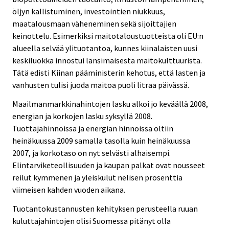
öljyn kallistuminen, investointien niukkuus,
maatalousmaan väheneminen sekä sijoittajien
keinottelu. Esimerkiksi maitotaloustuotteista oli EU:n
alueella selvää ylituotantoa, kunnes kiinalaisten uusi
keskiluokka innostui länsimaisesta maitokulttuurista.
Tätä edisti Kiinan pääministerin kehotus, että lasten ja
vanhusten tulisi juoda maitoa puoli litraa päivässä.
Maailmanmarkkinahintojen lasku alkoi jo keväällä 2008,
energian ja korkojen lasku syksyllä 2008.
Tuottajahinnoissa ja energian hinnoissa oltiin
heinäkuussa 2009 samalla tasolla kuin heinäkuussa
2007, ja korkotaso on nyt selvästi alhaisempi.
Elintarviketeollisuuden ja kaupan palkat ovat nousseet
reilut kymmenen ja yleiskulut nelisen prosenttia
viimeisen kahden vuoden aikana.
Tuotantokustannusten kehityksen perusteella ruuan
kuluttajahintojen olisi Suomessa pitänyt olla