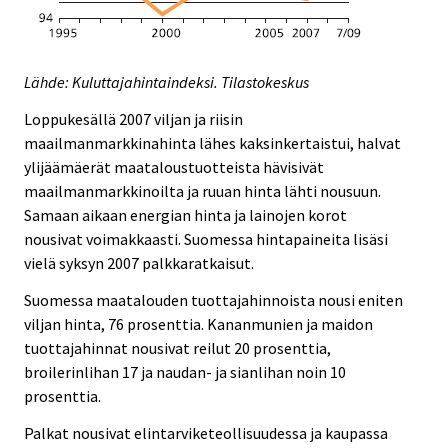
Lähde: Kuluttajahintaindeksi. Tilastokeskus
Loppukesällä 2007 viljan ja riisin
maailmanmarkkinahinta lähes kaksinkertaistui, halvat
ylijäämäerät maataloustuotteista hävisivät
maailmanmarkkinoilta ja ruuan hinta lähti nousuun.
Samaan aikaan energian hinta ja lainojen korot
nousivat voimakkaasti. Suomessa hintapaineita lisäsi
vielä syksyn 2007 palkkaratkaisut.
Suomessa maatalouden tuottajahinnoista nousi eniten
viljan hinta, 76 prosenttia. Kananmunien ja maidon
tuottajahinnat nousivat reilut 20 prosenttia,
broilerinlihan 17 ja naudan- ja sianlihan noin 10
prosenttia.
Palkat nousivat elintarviketeollisuudessa ja kaupassa