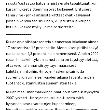
rajusti. Vastaavaa halpenemista ei ole tapahtunut, kun
kustannukset sittemmin ovat laskeneet. Erityisesti
tämä viive - jonka ansiosta katteet ovat kasvaneet
joissain kohdin teollisuuden, kuljetusten ja kaupan
ketjua - koskee mylly- ja maitotuotteita.
_____________
Ruuan arvonlisäprosenttia alennetaan lokakuun alussa
17 prosentista 12 prosenttiin. Alennuksen pitäisi näkyä
ruokalaskun 4,3 prosentin pienenemisenä. Vuoden 2009
ruuan hintakehityksen perusteella on täysi syy olettaa,
että veron alennus siirtyy täysimääräisesti
kuluttajahintoihin. Hintojen laskun pitäisi olla
suurempikin viimeisen vuoden aikana tapahtuneiden
tuotantokustannusten alenemisten takia.
Ruuan maailmanmarkkinahinnat nousivat alkusyksystä
2007 jyrkästi. Hintojen nousulle oli useita syitä:
kysynnän kasvu, varastojen hupeneminen,
biopolttoaineiden tuotanto, ilmaston lämpeneminen,