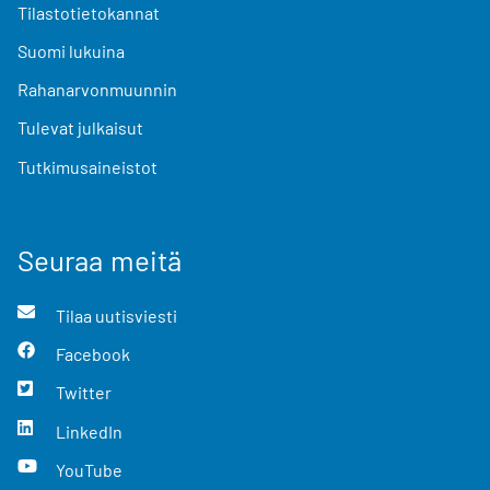
Tilastotietokannat
Suomi lukuina
Rahanarvonmuunnin
Tulevat julkaisut
Tutkimusaineistot
Seuraa meitä
Tilaa uutisviesti
Facebook
Twitter
LinkedIn
YouTube