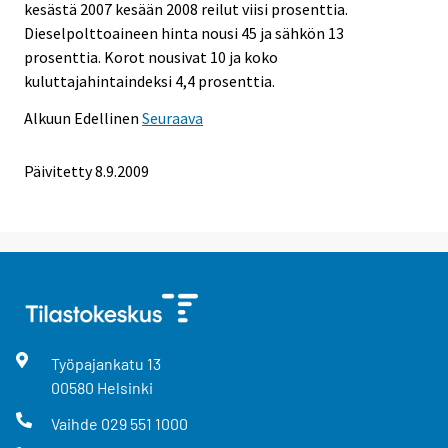
kesästä 2007 kesään 2008 reilut viisi prosenttia.
Dieselpolttoaineen hinta nousi 45 ja sähkön 13
prosenttia. Korot nousivat 10 ja koko
kuluttajahintaindeksi 4,4 prosenttia.
Alkuun
Edellinen
Seuraava
Päivitetty
8.9.2009
Työpajankatu
13
00580
Helsinki
Vaihde
029 551 1000