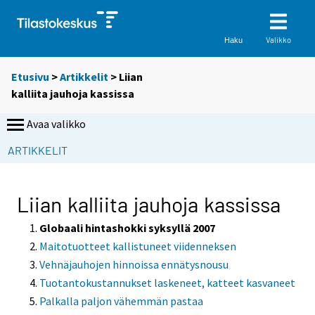
Valikko
Haku
Etusivu
>
Artikkelit
> Liian
kalliita jauhoja kassissa
Avaa valikko
S
ARTIKKELIT
i
i
r
Liian kalliita jauhoja kassissa
r
y
Globaali hintashokki syksyllä 2007
t
Maitotuotteet kallistuneet viidenneksen
t
Vehnäjauhojen hinnoissa ennätysnousu
o
Tuotantokustannukset laskeneet, katteet kasvaneet
i
Palkalla paljon vähemmän pastaa
s