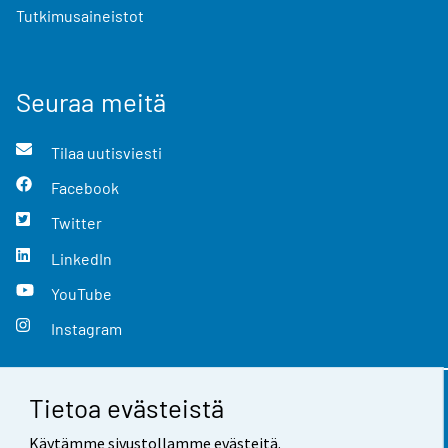
Tutkimusaineistot
Seuraa meitä
Tilaa uutisviesti
Facebook
Twitter
LinkedIn
YouTube
Instagram
Tietoa evästeistä
Yhteystiedot
Käytämme sivustollamme evästeitä.