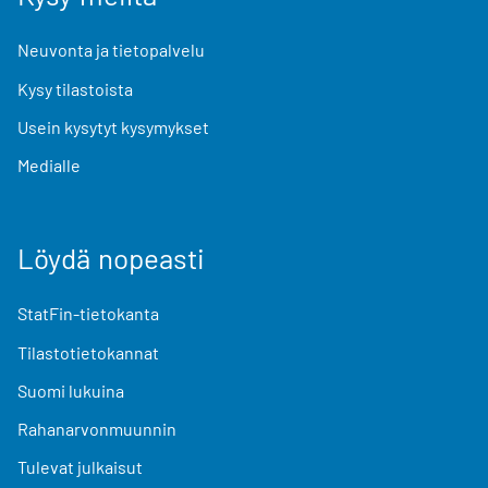
Neuvonta ja tietopalvelu
Kysy tilastoista
Usein kysytyt kysymykset
Medialle
Löydä nopeasti
StatFin-tietokanta
Tilastotietokannat
Suomi lukuina
Rahanarvonmuunnin
Tulevat julkaisut