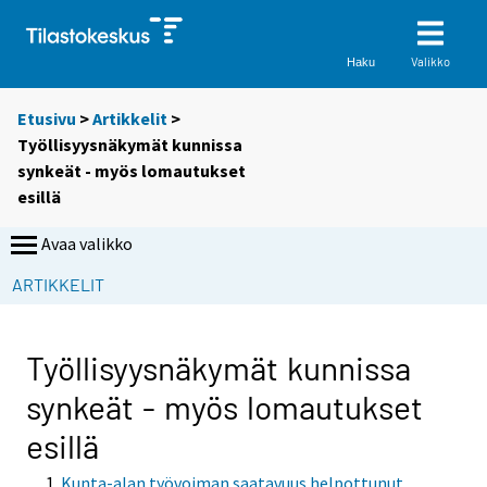
Valikko
Haku
Etusivu
>
Artikkelit
>
Työllisyysnäkymät kunnissa
synkeät - myös lomautukset
esillä
Avaa valikko
ARTIKKELIT
Työllisyysnäkymät kunnissa
synkeät - myös lomautukset
esillä
Kunta-alan työvoiman saatavuus helpottunut