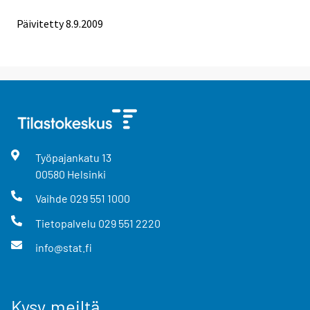
Päivitetty
8.9.2009
Työpajankatu
13
00580
Helsinki
Vaihde
029 551 1000
Tietopalvelu
029 551 2220
info@stat.fi
Kysy meiltä