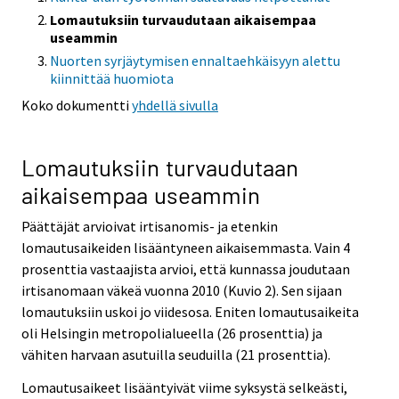
Lomautuksiin turvaudutaan aikaisempaa
useammin
Nuorten syrjäytymisen ennaltaehkäisyyn alettu
kiinnittää huomiota
Koko dokumentti
yhdellä sivulla
Lomautuksiin turvaudutaan
aikaisempaa useammin
Päättäjät arvioivat irtisanomis- ja etenkin
lomautusaikeiden lisääntyneen aikaisemmasta. Vain 4
prosenttia vastaajista arvioi, että kunnassa joudutaan
irtisanomaan väkeä vuonna 2010 (Kuvio 2). Sen sijaan
lomautuksiin uskoi jo viidesosa. Eniten lomautusaikeita
oli Helsingin metropolialueella (26 prosenttia) ja
vähiten harvaan asutuilla seuduilla (21 prosenttia).
Lomautusaikeet lisääntyivät viime syksystä selkeästi,