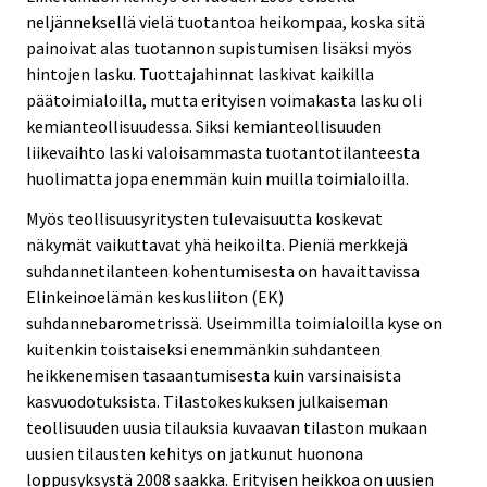
neljänneksellä vielä tuotantoa heikompaa, koska sitä
painoivat alas tuotannon supistumisen lisäksi myös
hintojen lasku. Tuottajahinnat laskivat kaikilla
päätoimialoilla, mutta erityisen voimakasta lasku oli
kemianteollisuudessa. Siksi kemianteollisuuden
liikevaihto laski valoisammasta tuotantotilanteesta
huolimatta jopa enemmän kuin muilla toimialoilla.
Myös teollisuusyritysten tulevaisuutta koskevat
näkymät vaikuttavat yhä heikoilta. Pieniä merkkejä
suhdannetilanteen kohentumisesta on havaittavissa
Elinkeinoelämän keskusliiton (EK)
suhdannebarometrissä. Useimmilla toimialoilla kyse on
kuitenkin toistaiseksi enemmänkin suhdanteen
heikkenemisen tasaantumisesta kuin varsinaisista
kasvuodotuksista. Tilastokeskuksen julkaiseman
teollisuuden uusia tilauksia kuvaavan tilaston mukaan
uusien tilausten kehitys on jatkunut huonona
loppusyksystä 2008 saakka. Erityisen heikkoa on uusien