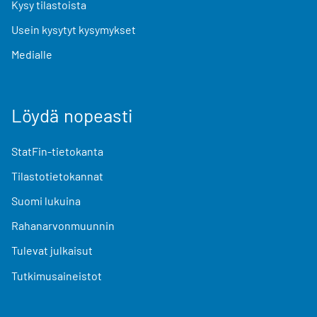
Kysy tilastoista
Usein kysytyt kysymykset
Medialle
Löydä nopeasti
StatFin-tietokanta
Tilastotietokannat
Suomi lukuina
Rahanarvonmuunnin
Tulevat julkaisut
Tutkimusaineistot