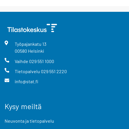
Työpajankatu
13
00580
Helsinki
Vaihde
029 551 1000
Tietopalvelu
029 551 2220
info@stat.fi
Kysy meiltä
Neuvonta ja tietopalvelu