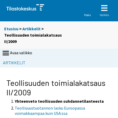
Valikko
Haku
Etusivu
>
Artikkelit
>
Teollisuuden toimialakatsaus
II/2009
Avaa valikko
ARTIKKELIT
Teollisuuden toimialakatsaus
II/2009
Yhteenveto teollisuuden suhdannetilanteesta
Teollisuustuotannon lasku Euroopassa
voimakkaampaa kuin USA:ssa