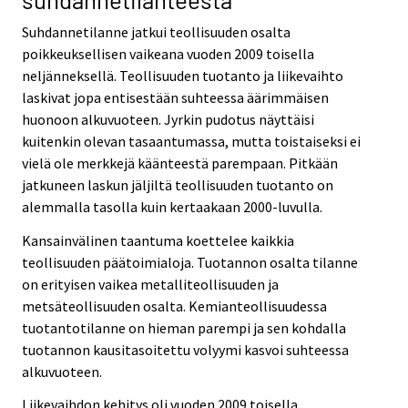
Suhdannetilanne jatkui teollisuuden osalta
poikkeuksellisen vaikeana vuoden 2009 toisella
neljänneksellä. Teollisuuden tuotanto ja liikevaihto
laskivat jopa entisestään suhteessa äärimmäisen
huonoon alkuvuoteen. Jyrkin pudotus näyttäisi
kuitenkin olevan tasaantumassa, mutta toistaiseksi ei
vielä ole merkkejä käänteestä parempaan. Pitkään
jatkuneen laskun jäljiltä teollisuuden tuotanto on
alemmalla tasolla kuin kertaakaan 2000-luvulla.
Kansainvälinen taantuma koettelee kaikkia
teollisuuden päätoimialoja. Tuotannon osalta tilanne
on erityisen vaikea metalliteollisuuden ja
metsäteollisuuden osalta. Kemianteollisuudessa
tuotantotilanne on hieman parempi ja sen kohdalla
tuotannon kausitasoitettu volyymi kasvoi suhteessa
alkuvuoteen.
Liikevaihdon kehitys oli vuoden 2009 toisella