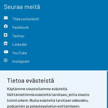
Seuraa meitä
Tilaa uutisviesti
Facebook
Twitter
LinkedIn
YouTube
Instagram
Tietoa evästeistä
Yhteystiedot
Käytämme sivustollamme evästeitä.
Palaute
Välttämättömiä evästeitä tarvitaan, jotta sivusto
toimii oikein. Muita evästeitä tarvitaan videoiden,
Käyttöehdot
podcastien ja palautepalvelun esittämiseen.