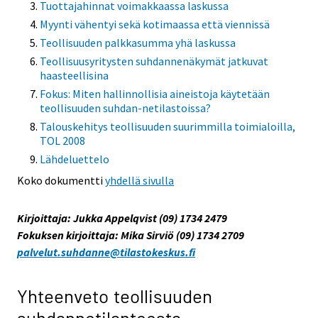
Tuottajahinnat voimakkaassa laskussa
Myynti vähentyi sekä kotimaassa että viennissä
Teollisuuden palkkasumma yhä laskussa
Teollisuusyritysten suhdannenäkymät jatkuvat
haasteellisina
Fokus: Miten hallinnollisia aineistoja käytetään
teollisuuden suhdan-netilastoissa?
Talouskehitys teollisuuden suurimmilla toimialoilla,
TOL 2008
Lähdeluettelo
Koko dokumentti
yhdellä sivulla
Kirjoittaja: Jukka Appelqvist (09) 1734 2479
Fokuksen kirjoittaja: Mika Sirviö (09) 1734 2709
palvelut.suhdanne@tilastokeskus.fi
Yhteenveto teollisuuden
suhdannetilanteesta