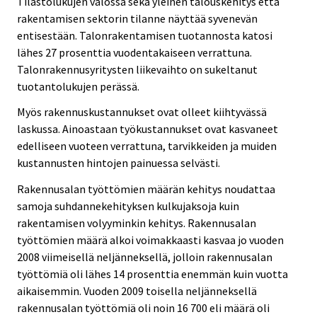
Tilastolukujen valossa sekä yleinen talouskehitys että
rakentamisen sektorin tilanne näyttää syvenevän
entisestään. Talonrakentamisen tuotannosta katosi
lähes 27 prosenttia vuodentakaiseen verrattuna.
Talonrakennusyritysten liikevaihto on sukeltanut
tuotantolukujen perässä.
Myös rakennuskustannukset ovat olleet kiihtyvässä
laskussa. Ainoastaan työkustannukset ovat kasvaneet
edelliseen vuoteen verrattuna, tarvikkeiden ja muiden
kustannusten hintojen painuessa selvästi.
Rakennusalan työttömien määrän kehitys noudattaa
samoja suhdannekehityksen kulkujaksoja kuin
rakentamisen volyyminkin kehitys. Rakennusalan
työttömien määrä alkoi voimakkaasti kasvaa jo vuoden
2008 viimeisellä neljänneksellä, jolloin rakennusalan
työttömiä oli lähes 14 prosenttia enemmän kuin vuotta
aikaisemmin. Vuoden 2009 toisella neljänneksellä
rakennusalan työttömiä oli noin 16 700 eli määrä oli