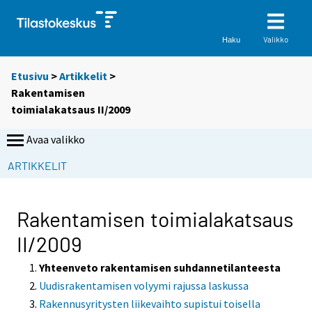
Valikko
Haku
Etusivu
>
Artikkelit
>
Rakentamisen
toimialakatsaus II/2009
Avaa valikko
ARTIKKELIT
Rakentamisen toimialakatsaus
II/2009
Yhteenveto rakentamisen suhdannetilanteesta
Uudisrakentamisen volyymi rajussa laskussa
Rakennusyritysten liikevaihto supistui toisella