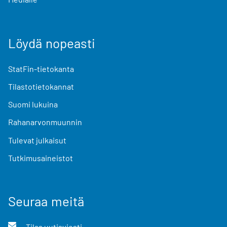
Löydä nopeasti
StatFin-tietokanta
Tilastotietokannat
Suomi lukuina
Rahanarvonmuunnin
Tulevat julkaisut
Tutkimusaineistot
Seuraa meitä
Tilaa uutisviesti