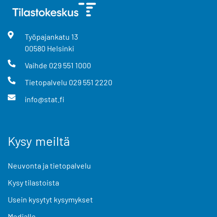
Työpajankatu
13
00580
Helsinki
Vaihde
029 551 1000
Tietopalvelu
029 551 2220
info@stat.fi
Kysy meiltä
Neuvonta ja tietopalvelu
Kysy tilastoista
Usein kysytyt kysymykset
Medialle