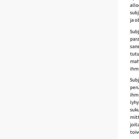
allo
subj
ja o
Subj
para
sane
tutu
mahd
ihmi
Subj
peru
ihmi
lyhy
suku
mitt
joit
toiv