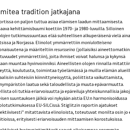
mitea tradition jatkajana
rtissa on paljon tuttua asiaa elämisen laadun mittaamisesta.
aava kehittämisbuumi koettiin 1970- ja 1980-luvuilla. Silloinen
olojen
tutkimussuuntaus elää suhteellisen alkuperäisenä vielä ain
sissa ja Norjassa. Elinolot ymmärrettiin
moniulotteisena
naisuutena ja määriteltiin
resursseina
(jollaisiksi aineettomatkin
tuvuudet ymmärrettiin), joita ihmiset voivat halunsa ja kykynsä
an muuntaa hyvinvoinniksi. Aineellisten olojen rinnalla mitattii
eyttä, koulutusta, toimintaa työelämässä ja muilla elämän alueill
aalisiin suhteisiin kiinnittyneisyyttä, poliittista vaikuttamista,
nympäristön laatua sekä taloudellista ja muuta epävarmuutta.
llista oli tutkia eriarvoisuutta ja epäreiluja yhteiskunnallisia jakoj
isen suuntauksen jälkiä voi nykyään aistia EU:n harmonisoidussa
olotutkimuksessa EU-SILCissä. Stiglitzin raportin ajatukset
ektiivisesti" mitattavista elinoloista, toteutuvat monilta osin jo
itioissa, erityisesti eriarvoisuuden mittaamisen korostuksissa.
ektiiviset hyvinvointimittarit saavat aikaisempaa enemmän