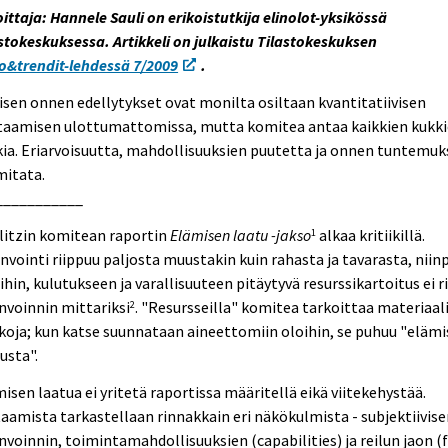
oittaja: Hannele Sauli on erikoistutkija elinolot-yksikössä
stokeskuksessa. Artikkeli on julkaistu Tilastokeskuksen
o&trendit-lehdessä 7/2009
.
sen onnen edellytykset ovat monilta osiltaan kvantitatiivisen
taamisen ulottumattomissa, mutta komitea antaa kaikkien kukk
ia. Eriarvoisuutta, mahdollisuuksien puutetta ja onnen tuntemuk
mitata.
___________
litzin komitean raportin
Elämisen laatu -jakso
alkaa kritiikillä.
1
nvointi riippuu paljosta muustakin kuin rahasta ja tavarasta, niin
ihin, kulutukseen ja varallisuuteen pitäytyvä resurssikartoitus ei ri
nvoinnin mittariksi
. "Resursseilla" komitea tarkoittaa materiaali
2
koja; kun katse suunnataan aineettomiin oloihin, se puhuu "eläm
usta".
isen laatua ei yritetä raportissa määritellä eikä viitekehystää.
aamista tarkastellaan rinnakkain eri näkökulmista - subjektiivis
nvoinnin, toimintamahdollisuuksien (capabilities) ja reilun jaon (f