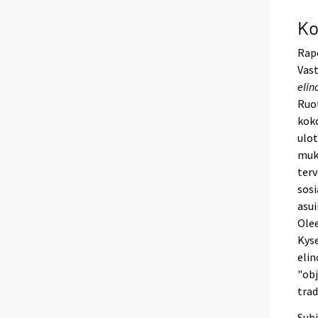
Ko
Rapo
Vast
elin
Ruot
koko
ulot
muka
terv
sosi
asui
Olee
Kyse
elin
"obj
trad
Subj