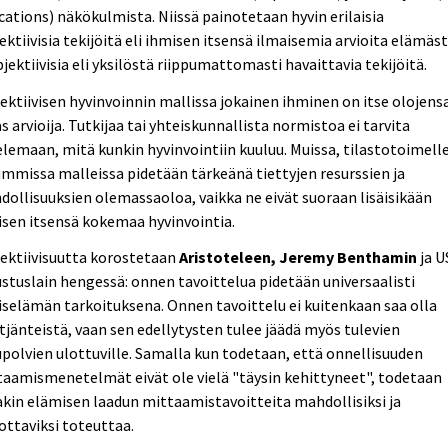
cations) näkökulmista. Niissä painotetaan hyvin erilaisia
ektiivisia tekijöitä eli ihmisen itsensä ilmaisemia arvioita elämäs
bjektiivisia eli yksilöstä riippumattomasti havaittavia tekijöitä.
ektiivisen hyvinvoinnin mallissa jokainen ihminen on itse olojens
s arvioija. Tutkijaa tai yhteiskunnallista normistoa ei tarvita
lemaan, mitä kunkin hyvinvointiin kuuluu. Muissa, tilastotoimell
mmissa malleissa pidetään tärkeänä tiettyjen resurssien ja
ollisuuksien olemassaoloa, vaikka ne eivät suoraan lisäisikään
sen itsensä kokemaa hyvinvointia.
ektiivisuutta korostetaan
Aristoteleen, Jeremy Benthamin
ja U
stuslain hengessä: onnen tavoittelua pidetään universaalisti
selämän tarkoituksena. Onnen tavoittelu ei kuitenkaan saa olla
tjänteistä, vaan sen edellytysten tulee jäädä myös tulevien
polvien ulottuville. Samalla kun todetaan, että onnellisuuden
aamismenetelmät eivät ole vielä "täysin kehittyneet", todetaan
akin elämisen laadun mittaamistavoitteita mahdollisiksi ja
ottaviksi toteuttaa.