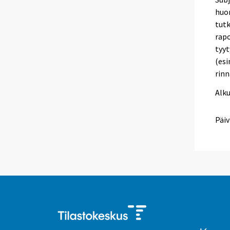
huom
tutk
rapo
tyyt
(esi
rinn
Alk
Päiv