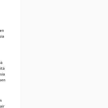
ien
sia
pä
itä
sia
isen
en
air