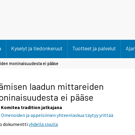
a
Kyselyt ja tiedonkeruut
Tuotteet ja palvelut
Aja
eiden moninaisuudesta ei pääse
ämisen laadun mittareiden
ninaisuudesta ei pääse
Komitea tradition jatkajana
Omenoiden ja appelsiinien yhteenlaskua täytyy yrittää
o dokumentti
yhdellä sivulla