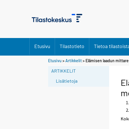
Etusivu
Tilastotieto
Tietoa tilastoist
S
Etusivu
>
Artikkelit
> Elämisen laadun mittar
i
ARTIKKELIT
i
r
El
Lisätietoja
r
mo
y
t
t
o
Kok
i
s