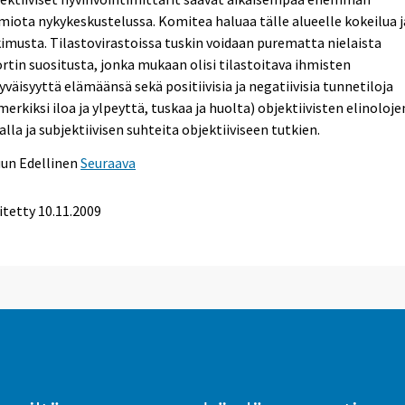
iota nykykeskustelussa. Komitea haluaa tälle alueelle kokeilua j
imusta. Tilastovirastoissa tuskin voidaan purematta nielaista
rtin suositusta, jonka mukaan olisi tilastoitava ihmisten
yväisyyttä elämäänsä sekä positiivisia ja negatiivisia tunnetiloja
merkiksi iloa ja ylpeyttä, tuskaa ja huolta) objektiivisten elinoloje
alla ja subjektiivisen suhteita objektiiviseen tutkien.
uun
Edellinen
Seuraava
itetty 10.11.2009