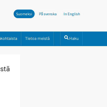
Suomeksi
På svenska
In English
Denna sida finns inte pÃ¥ svenska. L
This page is not avail
nkohtaista
Tietoa meistä
Haku
istä