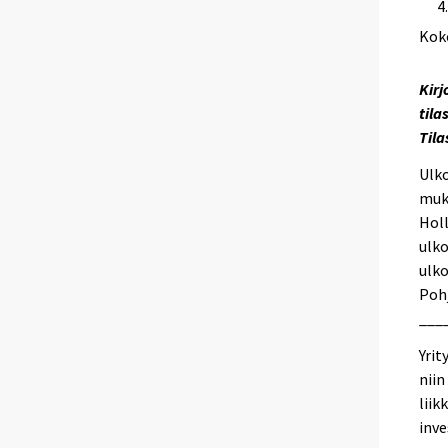
e
Kok
e
n
p
Kirj
a
tila
l
Til
v
Ulko
e
muk
l
Holl
u
ulko
u
ulko
n
Poh
.
___
Yrit
niin
liik
inve