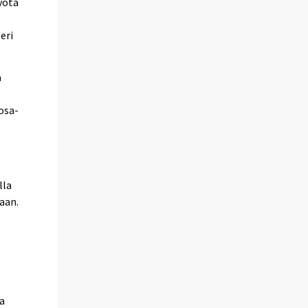
yötä
eri
ä
 osa-
lla
aan.
sa