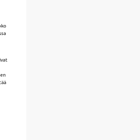
oko
ssa
a
ivat
ten
tää