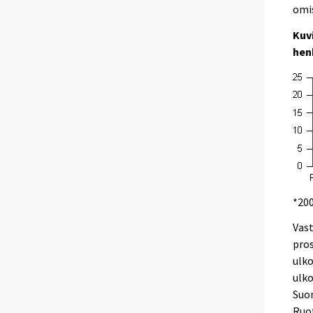
omi
Kuv
henk
*20
Vast
pros
ulko
ulk
Suo
Ruot