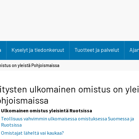
a
Kyselyt ja tiedonkeruut
Tuotteet ja palvelut
Aja
istus on yleistä Pohjoismaissa
itysten ulkomainen omistus on yle
hjoismaissa
Ulkomainen omistus yleisintä Ruotsissa
Teollisuus vahvimmin ulkomaisessa omistuksessa Suomessa ja
Ruotsissa
Omistajat läheltä vai kaukaa?