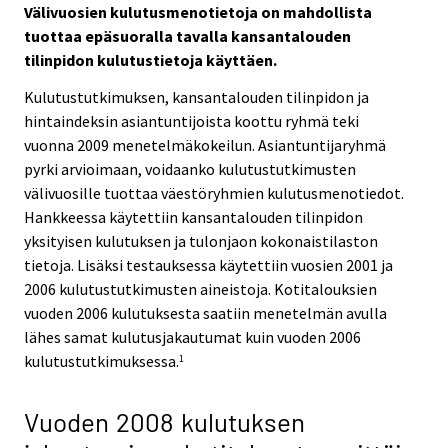
Välivuosien kulutusmenotietoja on mahdollista
tuottaa epäsuoralla tavalla kansantalouden
tilinpidon kulutustietoja käyttäen.
Kulutustutkimuksen, kansantalouden tilinpidon ja
hintaindeksin asiantuntijoista koottu ryhmä teki
vuonna 2009 menetelmäkokeilun. Asiantuntijaryhmä
pyrki arvioimaan, voidaanko kulutustutkimusten
välivuosille tuottaa väestöryhmien kulutusmenotiedot.
Hankkeessa käytettiin kansantalouden tilinpidon
yksityisen kulutuksen ja tulonjaon kokonaistilaston
tietoja. Lisäksi testauksessa käytettiin vuosien 2001 ja
2006 kulutustutkimusten aineistoja. Kotitalouksien
vuoden 2006 kulutuksesta saatiin menetelmän avulla
lähes samat kulutusjakautumat kuin vuoden 2006
kulutustutkimuksessa.
1
Vuoden 2008 kulutuksen