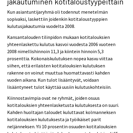
jakautuminen kotitaloustyypeittäin
Kun asiantuntijaryhmä oli todennut menetelmän
sopivaksi, laskettiin joidenkin kotitaloustyyppien
kulutusjakautumia vuodelta 2008.
Kansantalouden tilinpidon mukaan kotitalouksien
yhteenlaskettu kulutus kasvoi vuodesta 2006 vuoteen
2008 nimellishinnoin 11,3 ja kiintein hinnoin 5,3
prosenttia. Kokonaiskulutuksen nopea kasvu viittaa
siihen, että erilaisten kotitalouksien kulutuksen
rakenne on voinut muuttua huomattavasti kahden
vuoden aikana. Kun tulot lisääntyvät, voidaan
lisääntyneet tulot käyttää uusiin kulutuskohteisiin.
Kiinnostavimpia ovat ne ryhmät, joiden osuus
kotitalouksien yhteenlasketusta kulutuksesta on suuri.
Kahden huoltajan taloudet kuluttavat kolmanneksen
kotitalouksien kulutuksesta ja työikäiset parit
neljänneksen. Yli 10 prosentin osuuden kotitalouksien