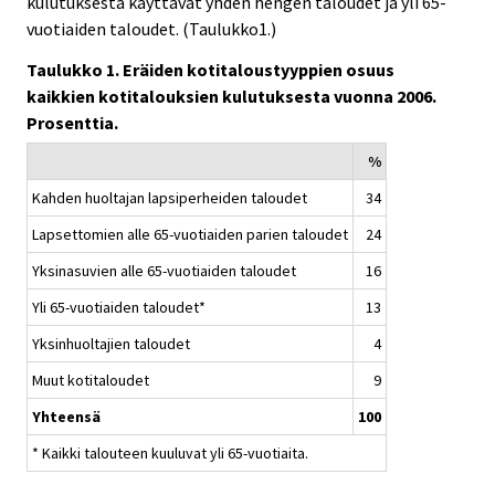
kulutuksesta käyttävät yhden hengen taloudet ja yli 65-
vuotiaiden taloudet. (Taulukko1.)
Taulukko 1. Eräiden kotitaloustyyppien osuus
kaikkien kotitalouksien kulutuksesta vuonna 2006.
Prosenttia.
%
Kahden huoltajan lapsiperheiden taloudet
34
Lapsettomien alle 65-vuotiaiden parien taloudet
24
Yksinasuvien alle 65-vuotiaiden taloudet
16
Yli 65-vuotiaiden taloudet*
13
Yksinhuoltajien taloudet
4
Muut kotitaloudet
9
Yhteensä
100
* Kaikki talouteen kuuluvat yli 65-vuotiaita.