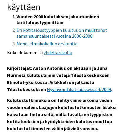
käyttäen
Vuoden 2008 kulutuksen jakautuminen
kotitaloustyypeittäin
Eri kotitaloustyyppien kulutus on muuttunut
samansuuntaisesti vuosina 2006-2008
Menetelmäkokeilun arviointia
Koko dokumentti
yhdellä sivulla
Kirjoittajat: Anton Antonius on aktuaari ja Juha
Nurmela kulutustiimin vetäjä Tilastokeskuksen
Elinolot-yksikössä. Artikkeli on julkaistu
Tilastokeskuksen
Hyvinvointikatsauksessa 4/2009
.
Kulutustutkimuksia on tehty viime aikoina viiden
vuoden välein. Laajojen kulutustutkimusten lisäksi
kaivataan tietoa siitä, millä tavalla erityyppisten
kotitalouksien ja hyödykkeiden kulutus muuttuu
kulutustutkimusten väliin jäävinä vuosina.