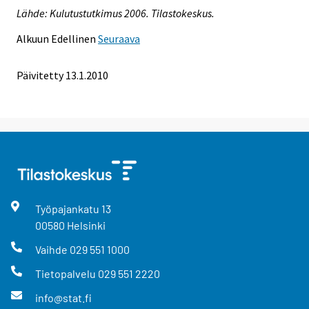
Lähde: Kulutustutkimus 2006. Tilastokeskus.
Alkuun
Edellinen
Seuraava
Päivitetty
13.1.2010
Työpajankatu
13
00580
Helsinki
Vaihde
029 551 1000
Tietopalvelu
029 551 2220
info@stat.fi