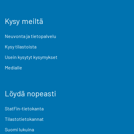
Kysy meiltä
Neuvonta ja tietopalvelu
Kysy tilastoista
Usein kysytyt kysymykset
Medialle
Löydä nopeasti
StatFin-tietokanta
Tilastotietokannat
Suomi lukuina